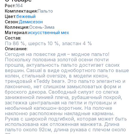
Рост
164
Комплектация
Пальто
Цвет
бежевый
Сезон
Демисезон
Коллекция
Осень-Зима
Материал
искусственный мех
Состав
Пэ 86 %, шерсть 10 %, эластан 4 %
Описание
Сегодня на повестке дня – модное пальто! 
Поскольку половина золотой осени почти 
прошла, актуальность пальто достигает своих 
вершин. Casual в виде однобортного пальто выше 
колен, стильный oversize, в модели кокон, 
трендовый «Teddy bear». Это пальто элегантно и 
лаконично, нет слишком замысловатых форм и 
броского декора. Свободный силуэт со слегка 
заниженной линией плеча, рубашечный покрой, 
застежка центральная на петли и пуговицы и 
необычный капюшон-воротник. На полочке 
наклонно расположены накладные карманы. 
Рукав с широкой подгибкой, которая может быть 
использована как отложенная манжета. Длина 
пальто около 92см, длина рукава с плечом около 