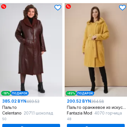
%
%
-18%
ПОДАРОК
-45%
ПОДАРОК
385.02 BYN
200.52 BYN
469.53
364.58
Пальто
Пальто оранжевое из искусственного меха с капюшоном
Celentano
2071.1 шоколад
Fantazia Mod
4070 горчица
50
48