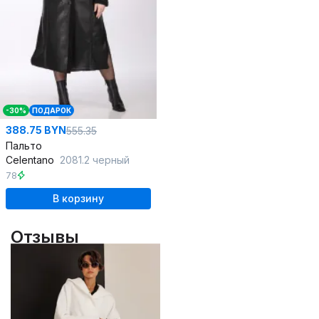
-30%
ПОДАРОК
388.75 BYN
555.35
Пальто
Celentano
2081.2 черный
78
В корзину
Отзывы