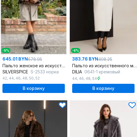
-5%
-6%
645.01 BYN
383.76 BYN
678.95
408.25
Пальто женское из искусственного меха SILVERSPICE S-2533 норка
Пальто из искусственного меха с капюшоном и карманами в стиле на каждый день
SILVERSPICE
S-2533 норка
DILIA
0641-1 кремовый
42
,
44
,
46
,
48
,
50
,
52
44
,
46
,
48
,
54
В корзину
В корзину