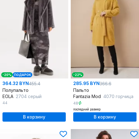
-20%
ПОДАРОК
-22%
364.32 BYN
285.95 BYN
455.4
366.6
Полупальто
Пальто
EOLA
2704 серый
Fantazia Mod
4070 горчица
44
48
последний размер
В корзину
В корзину