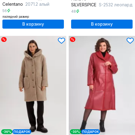
Celentano
2071.2 алый
SILVERSPICE
S-2532 леопард
56
48
последний размер
В корзину
В корзину
%
%
-36%
ПОДАРОК
-30%
ПОДАРОК