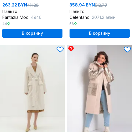
263.22 BYN
358.94 BYN
411.28
512.77
Пальто
Пальто
Fantazia Mod
4946
Celentano
2071.2 алый
44
56
В корзину
В корзину
%