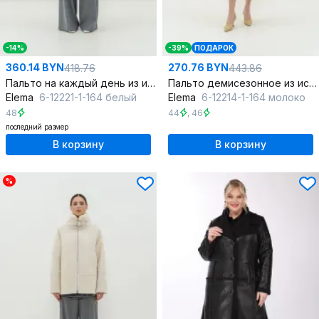
-14%
-39%
ПОДАРОК
360.14 BYN
270.76 BYN
418.76
443.86
Пальто на каждый день из искусственного меха
Пальто демисезонное из искусственного меха для стильных look
Elema
6-12221-1-164 белый
Elema
6-12214-1-164 молоко
48
44
,
46
последний размер
В корзину
В корзину
%