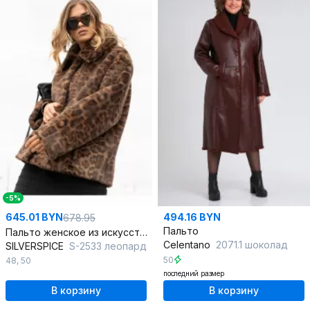
-5%
645.01 BYN
494.16 BYN
678.95
Пальто
Пальто женское из искусственного меха SILVERSPICE S-2533 леопард
Celentano
2071.1 шоколад
SILVERSPICE
S-2533 леопард
50
48
,
50
последний размер
В корзину
В корзину