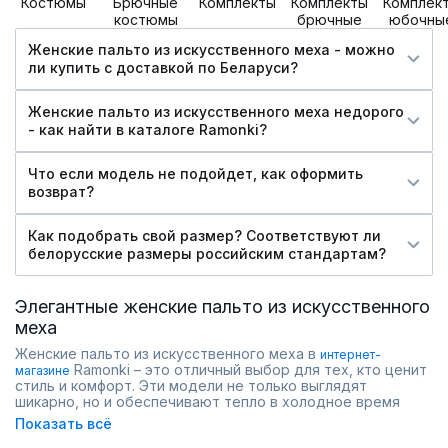
Костюмы
Брючные
Комплекты
Комплекты
Комплек
костюмы
брючные
юбочны
Женские пальто из искусственного меха - можно
ли купить c доставкой по Беларуси?
Женские пальто из искусственного меха недорого
- как найти в каталоге Ramonki?
Что если модель не подойдет, как оформить
возврат?
Как подобрать свой размер? Соответствуют ли
белорусские размеры российским стандартам?
Элегантные женские пальто из искусственного
меха
Женские пальто из искусственного меха в
интернет-
Ramonki – это отличный выбор для тех, кто ценит
магазине
стиль и комфорт. Эти модели не только выглядят
шикарно, но и обеспечивают тепло в холодное время
года. Искусственный мех стал популярным благодаря
Показать всё
своей легкости и износостойкости, что делает пальто