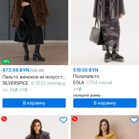
-5%
673.06 BYN
519.55 BYN
708.48
Полупальто
Пальто женское из искусственного меха с принтом леопард
EOLA
2704 серый
SILVERSPICE
S-2532 леопард
44
44
,
48
,
50
последний размер
В корзину
В корзину
%
%