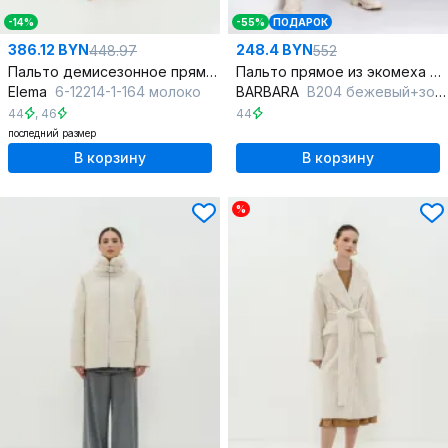
-14%
-55%
ПОДАРОК
386.12 BYN
248.4 BYN
448.97
552
Пальто демисезонное прямое искусственный мех белое
Пальто прямое из экомеха и плащёвой ткани на утеплителе
Elema
6-12214-1-164 молоко
BARBARA
B204 бежевый+золото
44
,
46
44
последний размер
В корзину
В корзину
%