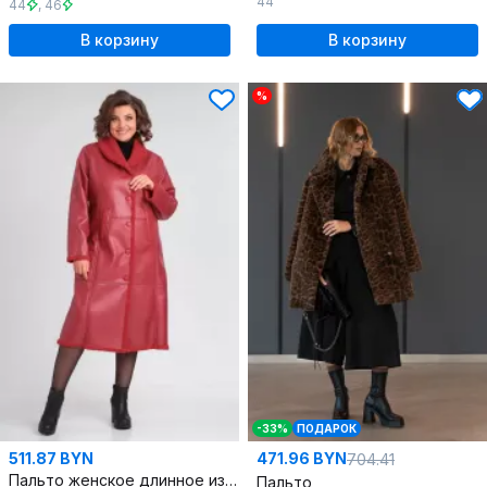
44
44
,
46
В корзину
В корзину
%
-33%
ПОДАРОК
511.87 BYN
471.96 BYN
704.41
Пальто женское длинное из искусственного меха и экокожи
Пальто