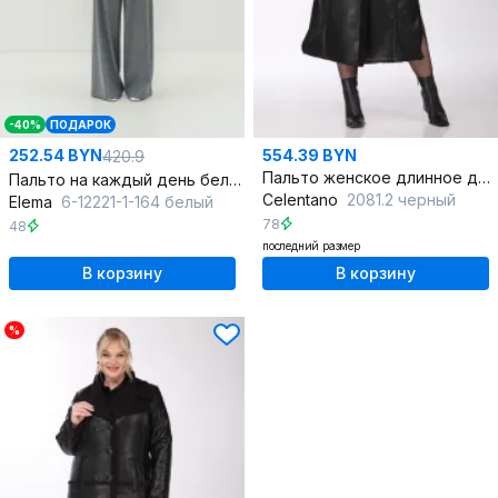
-40%
ПОДАРОК
252.54 BYN
554.39 BYN
420.9
Пальто женское длинное двубортное из экокожи с рельефами
Пальто на каждый день белое демисезон искусственный мех
Celentano
2081.2 черный
Elema
6-12221-1-164 белый
78
48
последний размер
В корзину
В корзину
%