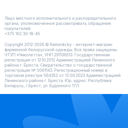
идеальным вариантом для повседневной носки.
В нашей коллекции представлены разнообразные фасоны,
которые подчеркнут вашу индивидуальность:
элегантные пальто с поясом для создания
Лицо местного исполнительного и распорядительного
женственного силуэта;
органа, уполномоченное рассматривать обращения
стильные модели с капюшоном, обеспечивающие
покупателей:
дополнительный комфорт;
+375 162 30-18-45
уютные и свободные варианты для расслабленного
образа.
Copyright 2012-2026 © Ramonki.by - интернет-магазин
Женские искусственные меховые пальто – это не только
фирменной белорусской одежды. Все права защищены.
эстетика, но и забота о животных. С помощью
ЧТУП «Чиколетта», УНП 291136513. Государственная
разнообразных расцветок и текстур можно легко
комбинировать пальто с другими предметами гардероба.
регистрация от 12.10.2012 Администрацией Ленинского
Сделать покупку просто: в Ramonki доступна быстрая
района г. Бреста. Свидетельство о государственной
доставка по всей Беларуси, а также возможность
регистрации № 0061143. Регистрационный номер в
примерки перед приобретением. У нас часто проводятся
торговом реестре 564352 от 12.09.2023 Администрацией
акции и предоставляются скидки, что позволяет
Ленинского района г. Бреста. Юр. адрес: Республика
обновить гардероб без лишних затрат. Порадуйте себя
Беларусь, г.Брест, ул. Буденного 17/1.
новым женским пальто из искусственного меха от Ramonki
и ощутите все преимущества модного и комфортного
стиля!