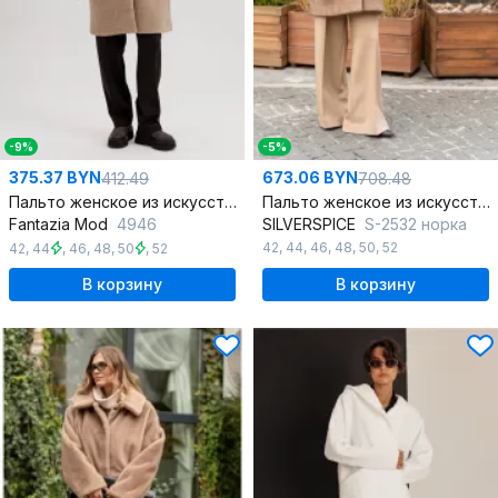
-9%
-5%
375.37 BYN
673.06 BYN
412.49
708.48
Пальто женское из искусственного меха Teddy bear с капюшоном
Пальто женское из искусственного меха SILVERSPICE S-2532 норка
Fantazia Mod
4946
SILVERSPICE
S-2532 норка
42
,
44
,
46
,
48
,
50
,
52
42
,
44
,
46
,
48
,
50
,
52
В корзину
В корзину