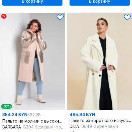
В корзину
В корзину
%
-37%
354.24 BYN
495.94 BYN
562.28
Пальто из короткого искусственного меха с двубортной застежкой и лацканами
Пальто на молнии с высоким воротником-стойкой и капюшоном
DILIA
0649-2 кремовый
BARBARA
B204 бежевый+золото