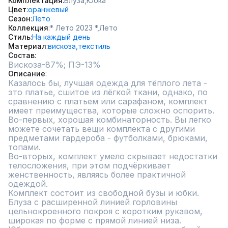
Комплектация
Блуза,
Юбка
Цвет
оранжевый
Сезон
Лето
Коллекция
* Лето 2023 *,
Лето
Стиль
На каждый день
Материал
вискоза,
текстиль
Состав
Вискоза-87%; ПЭ-13%
Описание
Казалось бы, лучшая одежда для тёплого лета - 
это платье, сшитое из лёгкой ткани, однако, по 
сравнению с платьем или сарафаном, комплект 
имеет преимущества, которые сложно оспорить. 

Во-первых, хорошая комбинаторность. Вы легко 
можете сочетать вещи комплекта с другими 
предметами гардероба - футболками, брюками, 
топами. 

Во-вторых, комплект умело скрывает недостатки 
телосложения, при этом подчёркивает 
женственность, являясь более практичной 
одеждой.

Комплект состоит из свободной бузы и юбки.

Блуза с расширенной линией горловины 
цельнокроенного покроя с коротким рукавом, 
широкая по форме с прямой линией низа.
