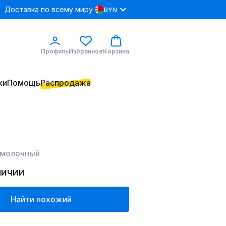
Доставка по всему миру
BYN
Профиль
Избранное
Корзина
ки
Помощь
Распродажа
 молочный
личии
Найти похожий