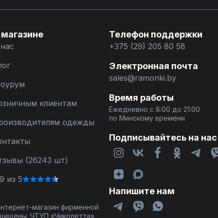
 магазине
Телефон поддержки
 нас
+375 (29) 205 80 58
лог
Электронная почта
sales@ramonki.by
оурум
Время работы
озничным клиентам
Ежедневно с 8:00 до 21:00
по Минскому времени
роизводителям одежды
Подписывайтесь на нас
онтакты
тзывы (26243 шт)
9 из 5
Напишите нам
 интернет-магазин фирменной
щищены. ЧТУП «Чиколетта»,