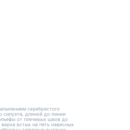
напылением серебристого 
 силуэта, длиной до линии 
ельефы от плечевых швов до 
 верха встык на пять навесных 
работаны талиевые вытачки. 