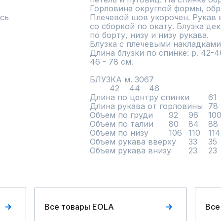
Горловина округлой формы, обр
сь
Плечевой шов укорочен. Рукав 
со сборкой по окату. Блузка де
по борту, низу и низу рукава. 

Блузка с плечевыми накладками.
Длина блузки по спинке: р. 42-46
46 - 78 см.

БЛУЗКА м. 3067						

	42	44	46			

Длина по центру спинки	61	61	61			

Длина рукава от горловины 	78	78	78			

Объем по груди	92	96	100			

Объем по талии	80	84	88			

Объем по низу	106	110	114			

Объем рукава вверху	33	35	37			

Все товары EOLA
Все