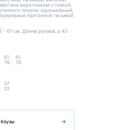
аботана воротником-стойкой. 
втачного покроя, одношовный, 
корирована притачной тесьмой 
 

 - 61 см. Длина рукава: р.42-
Объем рукава внизу	23	23	23
 блузы