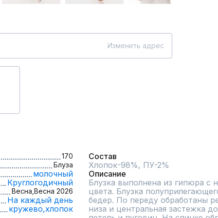
Изменить адрес
Состав
170
Хлопок-98%, ПУ-2%
Блуза
молочный
Описание
Круглогодичный
Блузка выполнена из гипюра с 
цвета. Блузка полуприлегающего
Весна,
Весна 2026
На каждый день
бедер. По переду обработаны р
кружево,
хлопок
низа и центральная застежка до
петель и пуговиц. На спинке об