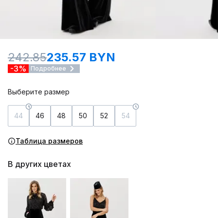
242.85
235.57 BYN
-3%
Подробнее
Выберите размер
44
46
48
50
52
54
Таблица размеров
В других цветах