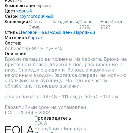
Рост
170
Комплектация
Брюки
Цвет
черный
Сезон
Круглогодичный
Коллекция
Осень-
Праздничная,
Осень
Новый год
Зима,
2025,
2026
Стиль
Деловой,
На каждый день,
Нарядный
Материал
бархат
Состав
полиэстер-92 % пу- 8%
Описание
Брюки-палаццо выполнены  из бархата. Брюки на 
притачном поясе, длиной в пол, расширенные к 
низу. Спереди складки и  боковые карманы с 
наклонным входом. Застежка спереди на молнию 
с гульфиком и пуговицу. На задних частях 
обработаны талиевые вытачки. 

Длина брюк: р. 44-48 - 111 см, р. 50-54 - 112 см

Гарантийный срок не установлен

ГОСТ 25294 - 2003
Производитель
EOLA
Республика Беларусь