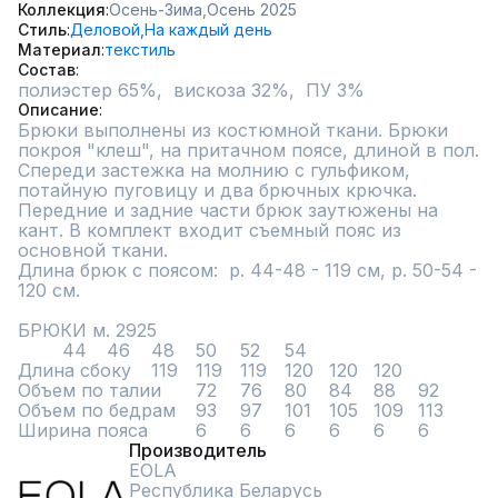
Коллекция
Осень-Зима,
Осень 2025
Стиль
Деловой,
На каждый день
Материал
текстиль
Состав
полиэстер 65%,  вискоза 32%,  ПУ 3%
Описание
Брюки выполнены из костюмной ткани. Брюки 
покроя "клеш", на притачном поясе, длиной в пол. 
Спереди застежка на молнию с гульфиком, 
потайную пуговицу и два брючных крючка. 
Передние и задние части брюк заутюжены на 
кант. В комплект входит съемный пояс из 
основной ткани.

Длина брюк с поясом:  р. 44-48 - 119 см, р. 50-54 - 
120 см.

БРЮКИ м. 2925						

	44	46	48	50	52	54

Длина сбоку	119	119	119	120	120	120

Объем по талии	72	76	80	84	88	92

Объем по бедрам	93	97	101	105	109	113

Ширина пояса 	6	6	6	6	6	6
Производитель
EOLA
Республика Беларусь