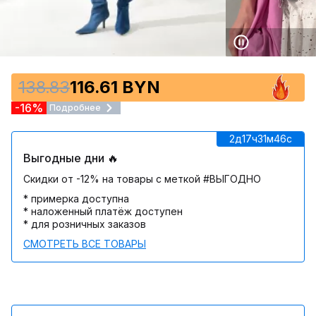
138.83
116.61 BYN
-16%
Подробнее
2д
17ч
31м
46c
Выгодные дни 🔥
Скидки от -12% на товары с меткой #ВЫГОДНО
* примерка доступна
* наложенный платёж доступен
* для розничных заказов
СМОТРЕТЬ ВСЕ ТОВАРЫ