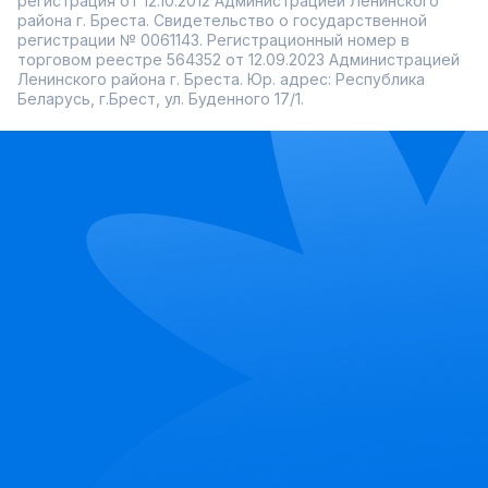
регистрация от 12.10.2012 Администрацией Ленинского
района г. Бреста. Свидетельство о государственной
регистрации № 0061143. Регистрационный номер в
торговом реестре 564352 от 12.09.2023 Администрацией
Ленинского района г. Бреста. Юр. адрес: Республика
Беларусь, г.Брест, ул. Буденного 17/1.