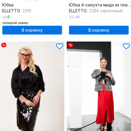
Юбка
Юбка А-силуэта миди из плательно-блузочной ткани
ELLETTO
2310
ELLETTO
2285 сиреневый
42
,
46
42
последний размер
В корзину
В корзину
%
%