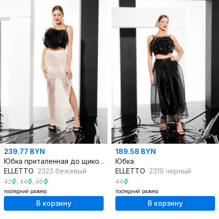
239.77 BYN
189.58 BYN
Юбка приталенная до щиколотки из пайеточного трикотажа
Юбка
ELLETTO
2323 бежевый
ELLETTO
2319 черный
42
,
44
,
46
44
последний размер
последний размер
В корзину
В корзину