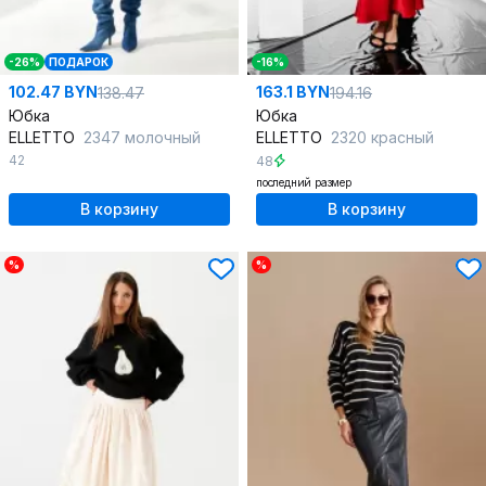
-26%
ПОДАРОК
-16%
102.47 BYN
163.1 BYN
138.47
194.16
Юбка
Юбка
ELLETTO
2347 молочный
ELLETTO
2320 красный
42
48
последний размер
В корзину
В корзину
%
%