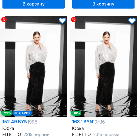
В корзину
В корзину
%
%
-22%
ПОДАРОК
-16%
152.49 BYN
163.1 BYN
195.5
194.16
Юбка
Юбка
ELLETTO
2315 черный
ELLETTO
2315 черный