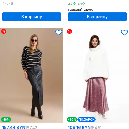
44
,
48
44
,
48
последний размер
В корзину
В корзину
%
%
-16%
-30%
ПОДАРОК
157.44 BYN
108.16 BYN
187.42
154.51