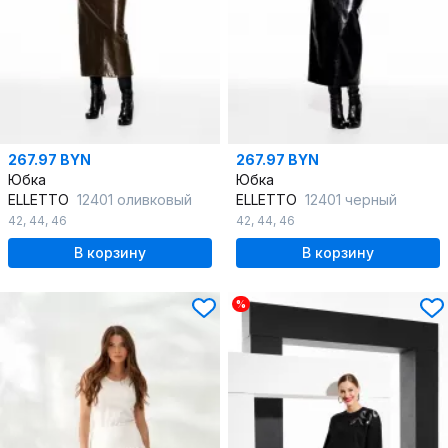
267.97 BYN
267.97 BYN
Юбка
Юбка
ELLETTO
12401 оливковый
ELLETTO
12401 черный
42
,
44
,
46
42
,
44
,
46
В корзину
В корзину
%