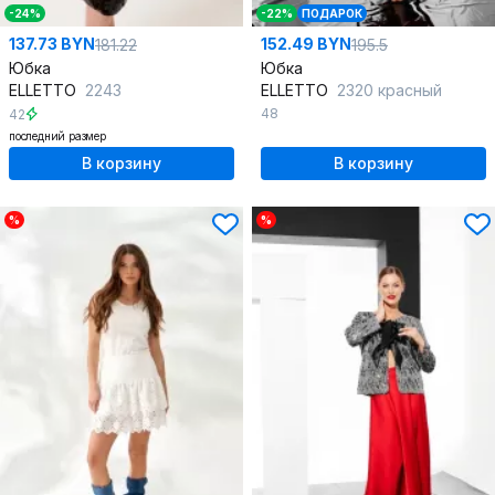
-24%
-22%
ПОДАРОК
137.73 BYN
152.49 BYN
181.22
195.5
Юбка
Юбка
ELLETTO
2243
ELLETTO
2320 красный
48
42
последний размер
В корзину
В корзину
%
%