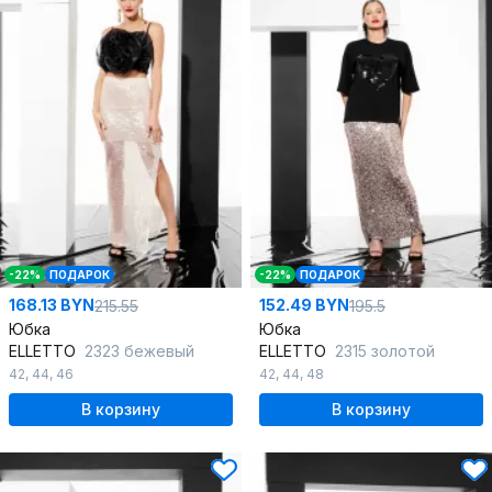
-22%
ПОДАРОК
-22%
ПОДАРОК
168.13 BYN
152.49 BYN
215.55
195.5
Юбка
Юбка
ELLETTO
2323 бежевый
ELLETTO
2315 золотой
42
,
44
,
46
42
,
44
,
48
В корзину
В корзину