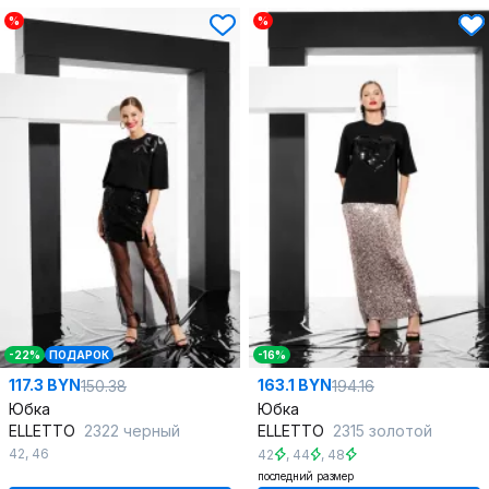
%
%
-22%
ПОДАРОК
-16%
117.3 BYN
163.1 BYN
150.38
194.16
Юбка
Юбка
ELLETTO
2322 черный
ELLETTO
2315 золотой
42
,
46
42
,
44
,
48
последний размер