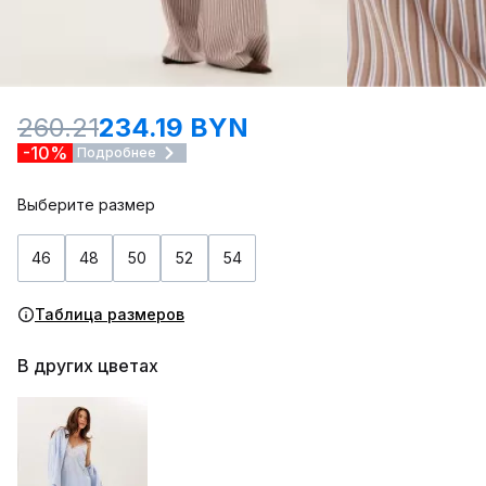
260.21
234.19 BYN
-10%
Подробнее
Выберите размер
46
48
50
52
54
Таблица размеров
В других цветах