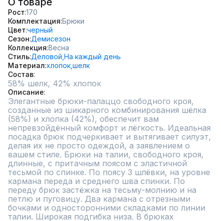
О товаре
Рост
170
Комплектация
Брюки
Цвет
черный
Сезон
Демисезон
Коллекция
Весна
Стиль
Деловой,
На каждый день
Материал
хлопок,
шелк
Состав
58% шелк, 42% хлопок
Описание
Элегантные брюки-палаццо свободного кроя, 
созданные из шикарного комбинирования шёлка 
(58%) и хлопка (42%), обеспечит вам 
непревзойдённый комфорт и лёгкость. Идеальная 
посадка брюк подчеркивает и вытягивает силуэт, 
делая их не просто одеждой, а заявлением о 
вашем стиле. Брюки на талии, свободного кроя, 
длинные, с притачным поясом с эластичной 
тесьмой по спинке. По поясу 3 шлёвки, на уровне 
кармана переда и среднего шва спинки. По 
переду брюк застёжка на тесьму-молнию и на 
петлю и пуговицу. Два кармана с отрезными 
бочками и односторонними складками по линии 
талии. Широкая подгибка низа. В брюках 