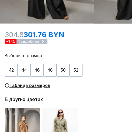
304.8
301.76 BYN
-1%
Подробнее
Выберите размер
42
44
46
48
50
52
Таблица размеров
В других цветах