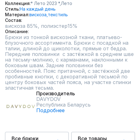
Коллекция
* Лето 2023 *,
Лето
Стиль
На каждый день
Материал
вискоза,
текстиль
Состав
вискоза 85%, полиэстер15%
Описание
Брюки из тонкой вискозной ткани, платьево-
блузочного ассортимента. Брюки с посадкой на 
талии, длиной до щиколотки, прямые от бедра. 
Передние половинки  с застёжкой в среднем шве 
на тесьму-молнию, с карманами, наклонными к 
боковым швам. Задние половинки без 
особенностей. Пояс притачной, с застёжкой две 
пробивные кнопки, с декоративной тесьмой по 
центру боковых частей пояса, на участке спинки 
эластичная тесьма.
Производитель
DAVYDOV
Республика Беларусь
Подробнее
Все брюки
Все товары