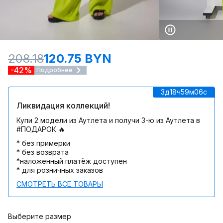
208.18
120.75 BYN
-42%
Подробнее
3д
18ч
59м
06c
Ликвидация коллекций!
Купи 2 модели из Аутлета и получи 3-ю из Аутлета в
#ПОДАРОК 🔥
* без примерки
* без возврата
*наложенный платёж доступен
* для розничных заказов
СМОТРЕТЬ ВСЕ ТОВАРЫ
Выберите размер