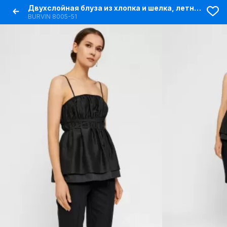
Двухслойная блуза из хлопка и шелка, летняя, на регулируемых бретелях
BURVIN 8005-51