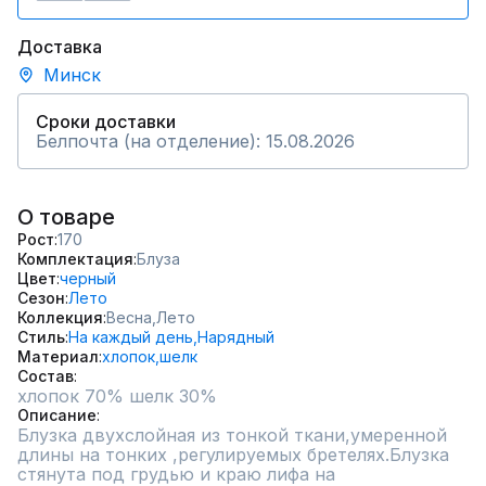
Доставка
Минск
Сроки доставки
Белпочта (на отделение): 15.08.2026
О товаре
Рост
170
Комплектация
Блуза
Цвет
черный
Сезон
Лето
Коллекция
Весна,
Лето
Стиль
На каждый день,
Нарядный
Материал
хлопок,
шелк
Состав
хлопок 70% шелк 30%
Описание
Блузка двухслойная из тонкой ткани,умеренной 
длины на тонких ,регулируемых бретелях.Блузка 
стянута под грудью и краю лифа на 