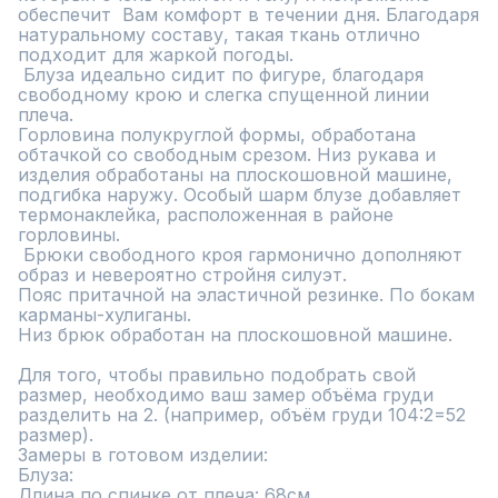
обеспечит  Вам комфорт в течении дня. Благодаря 
натуральному составу, такая ткань отлично 
подходит для жаркой погоды.

 Блуза идеально сидит по фигуре, благодаря 
свободному крою и слегка спущенной линии 
плеча. 

Горловина полукруглой формы, обработана 
обтачкой со свободным срезом. Низ рукава и 
изделия обработаны на плоскошовной машине, 
подгибка наружу. Особый шарм блузе добавляет 
термонаклейка, расположенная в районе 
горловины.

 Брюки свободного кроя гармонично дополняют 
образ и невероятно стройня силуэт. 

Пояс притачной на эластичной резинке. По бокам  
карманы-хулиганы. 

Низ брюк обработан на плоскошовной машине. 	

Для того, чтобы правильно подобрать свой 
размер, необходимо ваш замер объёма груди 
разделить на 2. (например, объём груди 104:2=52 
размер). 

Замеры в готовом изделии:

Блуза:

Длина по спинке от плеча: 68см
