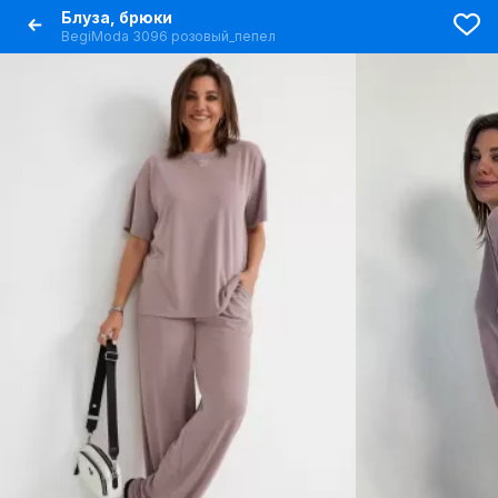
Блуза, брюки
BegiModa 3096 розовый_пепел