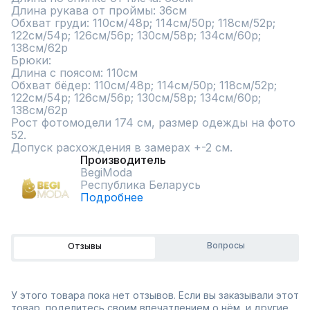
Длина рукава от проймы: 36см

Обхват груди: 110см/48р; 114см/50р; 118см/52р; 
122см/54р; 126см/56р; 130см/58р; 134см/60р; 
138см/62р 

Брюки:

Длина с поясом: 110см

Обхват бёдер: 110см/48р; 114см/50р; 118см/52р; 
122см/54р; 126см/56р; 130см/58р; 134см/60р; 
138см/62р

Рост фотомодели 174 см, размер одежды на фото 
52.

Допуск расхождения в замерах +-2 см.
Производитель
BegiModa
Республика Беларусь
Подробнее
Вопросы
Отзывы
У этого товара пока нет отзывов. Если вы заказывали этот
товар, поделитесь своим впечатлением о нём, и другие