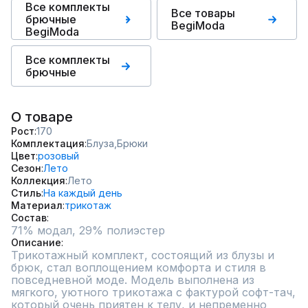
Все комплекты
Все товары
брючные
BegiModa
BegiModa
Все комплекты
брючные
О товаре
Рост
170
Комплектация
Блуза,
Брюки
Цвет
розовый
Сезон
Лето
Коллекция
Лето
Стиль
На каждый день
Материал
трикотаж
Состав
Описание
Трикотажный комплект, состоящий из блузы и 
брюк, стал воплощением комфорта и стиля в 
повседневной моде. Модель выполнена из 
мягкого, уютного трикотажа с фактурой софт-тач, 
который очень приятен к телу, и непременно 