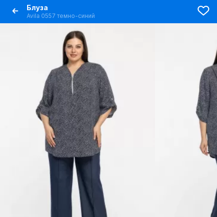
Блуза
Avila 0557 темно-синий