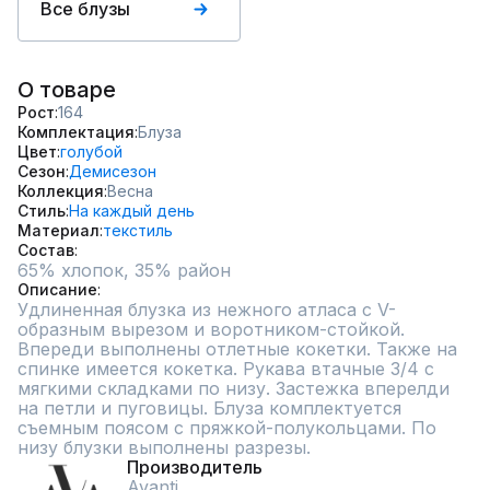
Все блузы
О товаре
Рост
164
Комплектация
Блуза
Цвет
голубой
Сезон
Демисезон
Коллекция
Весна
Стиль
На каждый день
Материал
текстиль
Состав
Описание
Удлиненная блузка из нежного атласа с V-
образным вырезом и воротником-стойкой. 
Впереди выполнены отлетные кокетки. Также на 
спинке имеется кокетка. Рукава втачные 3/4 с 
мягкими складками по низу. Застежка вперелди 
на петли и пуговицы. Блуза комплектуется 
съемным поясом с пряжкой-полукольцами. По 
низу блузки выполнены разрезы.
Производитель
Avanti