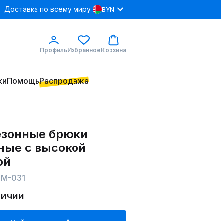
Доставка по всему миру
BYN
Профиль
Избранное
Корзина
ки
Помощь
Распродажа
зонные брюки
ные с высокой
ой
 М-031
личии