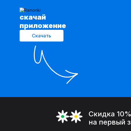
cкачай
приложение
Скачать
Скидка 10
на первый 