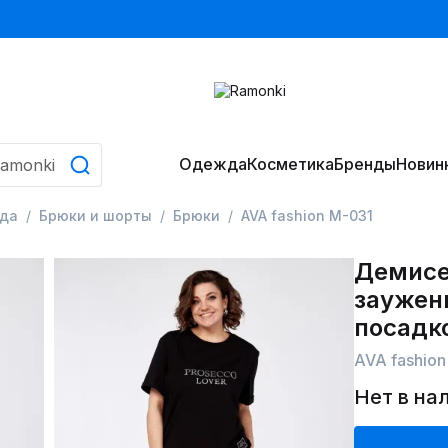
Одежда
Косметика
Бренды
Новин
да
Брюки и шорты
Брюки
AVA fashion М-031
Демисе
заужен
посадк
AVA fashion
Нет в на