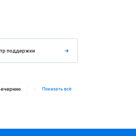
тр поддержки
Вечерние
Классические
Спортивные
Офис
Показать всё