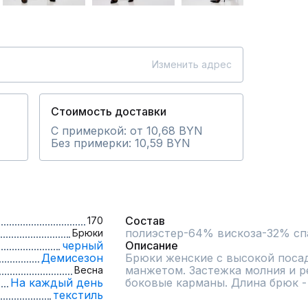
Изменить адрес
Стоимость доставки
С примеркой: от 10,68 BYN
Без примерки: 10,59 BYN
Состав
170
полиэстер-64% вискоза-32% с
Брюки
черный
Описание
Демисезон
Брюки женские с высокой посад
манжетом. Застежка молния и ре
Весна
На каждый день
боковые карманы. Длина брюк -
текстиль