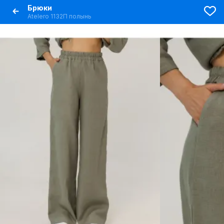
Брюки
Atelero 1132П полынь