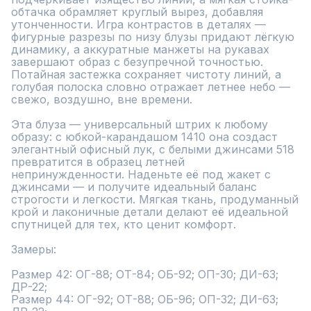
обтачка обрамляет круглый вырез, добавляя 
утонченности. Игра контрастов в деталях — 
фигурные разрезы по низу блузы придают лёгкую 
динамику, а аккуратные манжеты на рукавах 
завершают образ с безупречной точностью. 
Потайная застежка сохраняет чистоту линий, а 
голубая полоска словно отражает летнее небо — 
свежо, воздушно, вне времени.

Эта блуза — универсальный штрих к любому 
образу: с юбкой-карандашом 1410 она создаст 
элегантный офисный лук, с белыми джинсами 518 
превратится в образец летней 
непринужденности. Наденьте её под жакет с 
джинсами — и получите идеальный баланс 
строгости и легкости. Мягкая ткань, продуманный 
крой и лаконичные детали делают её идеальной 
спутницей для тех, кто ценит комфорт.

Замеры:

Размер 42: ОГ-88; ОТ-84; ОБ-92; ОП-30; ДИ-63; 
ДР-22;

Размер 44: ОГ-92; ОТ-88; ОБ-96; ОП-32; ДИ-63; 