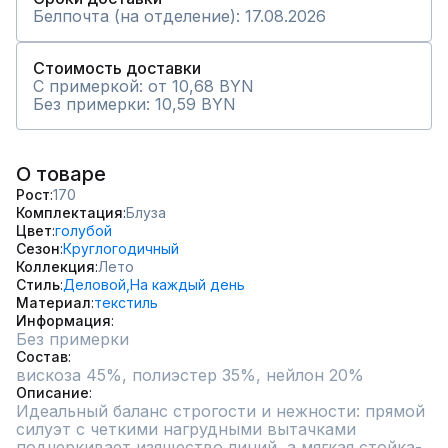
Белпочта (на отделение): 17.08.2026
Стоимость доставки
С примеркой: от 10,68 BYN
Без примерки: 10,59 BYN
О товаре
Рост
170
Комплектация
Блуза
Цвет
голубой
Сезон
Круглогодичный
Коллекция
Лето
Стиль
Деловой,
На каждый день
Материал
текстиль
Информация
Без примерки
Состав
вискоза 45%, полиэстер 35%, нейлон 20%
Описание
Идеальный баланс строгости и нежности: прямой 
силуэт с четкими нагрудными вытачками 
подчеркивает изящество линий, а мягкая стойка-