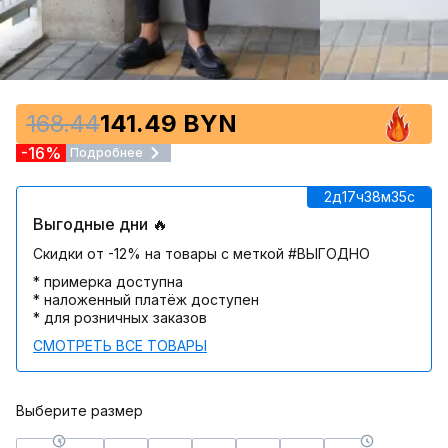
168.44
141.49 BYN
-16%
Подробнее
2д
17ч
38м
35c
Выгодные дни 🔥
Скидки от -12% на товары с меткой #ВЫГОДНО
* примерка доступна
* наложенный платёж доступен
* для розничных заказов
СМОТРЕТЬ ВСЕ ТОВАРЫ
Выберите размер