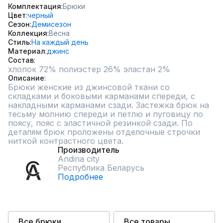
Комплектация
Брюки
Цвет
черный
Сезон
Демисезон
Коллекция
Весна
Стиль
На каждый день
Материал
джинс
Состав
хлопок 72% полиэстер 26% эластан 2%
Описание
Брюки женские из джинсовой ткани со 
складками и боковыми карманами спереди, с 
накладными карманами сзади. Застежка брюк на 
тесьму молнию спереди и петлю и пуговицу по 
поясу, пояс с эластичной резинкой сзади. По 
деталям брюк проложены отделочные строчки 
ниткой контрастного цвета.
Производитель
Andina city
Республика Беларусь
Подробнее
Все брюки
Все товары