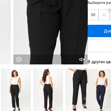
Выберите ра
50
52
Доб
В других ц