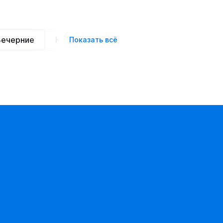
Вечерние
Классические
Спортивные
Офис
Показать всё