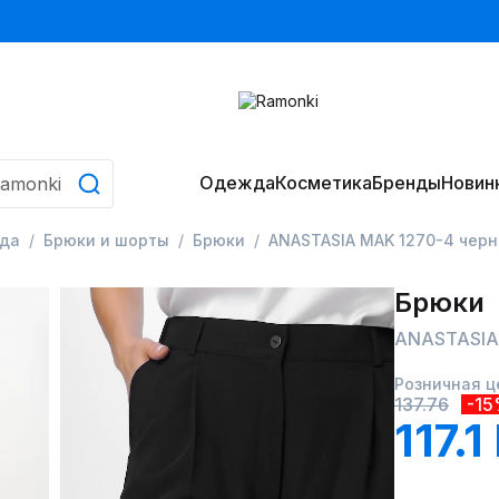
Одежда
Косметика
Бренды
Новин
да
Брюки и шорты
Брюки
ANASTASIA MAK 1270-4 чер
Брюки
ANASTASIA
Розничная ц
137.76
-1
117.