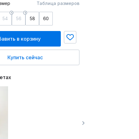
змер
Таблица размеров
54
56
58
60
авить в корзину
Купить сейчас
ветах