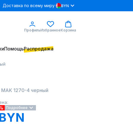
Доставка по всему миру
BYN
Профиль
Избранное
Корзина
ки
Помощь
Распродажа
ный
 MAK 1270-4 черный
ена:
5%
Подробнее
1 BYN