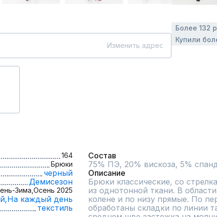
Более 132 
Купили бол
Изменить адрес
Состав
164
75% ПЭ, 20% вискоза, 5% спан
Брюки
черный
Описание
Демисезон
Брюки классические, со стрелк
из однотонной ткани. В области
ень-Зима,
Осень 2025
й,
На каждый день
колене и по низу прямые. По п
текстиль
обработаны складки по линии та
среднем шве застежка на молни