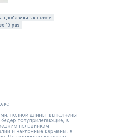
раз добавили в корзину
ее 13 раз
декс
ами, полной длины, выполнены 
 бедер полуприлегающие, в 
ередним половинкам 
лии и наклонные карманы, в 
ю. По задним половинкам 