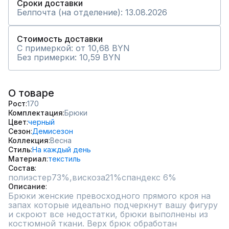
Сроки доставки
Белпочта (на отделение): 13.08.2026
Стоимость доставки
С примеркой: от 10,68 BYN
Без примерки: 10,59 BYN
О товаре
Рост
170
Комплектация
Брюки
Цвет
черный
Сезон
Демисезон
Коллекция
Весна
Стиль
На каждый день
Материал
текстиль
Состав
полиэстер73%,вискоза21%спандекс 6%
Описание
Брюки женские превосходного прямого кроя на 
запах которые идеально подчеркнут вашу фигуру 
и скроют все недостатки, брюки выполнены из 
костюмной ткани. Верх брюк обработан 