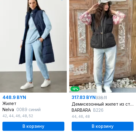
-6%
448.9 BYN
317.83 BYN
338.11
Жилет
Демисезонный жилет из стеганной плащевой ткани с карманами
Nelva
0089 синий
BARBARA
В226
42
,
44
,
46
,
48
,
52
44
,
46
,
48
В корзину
В корзину