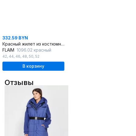
332.59 BYN
Красный жилет из костюмной ткани с двубортной застежкой
FLAIM
1096.02 красный
42
,
44
,
46
,
48
,
50
,
52
В корзину
Отзывы