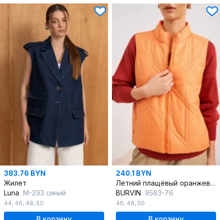
383.76 BYN
240.1 BYN
Жилет
Летний плащёвый оранжевый жилет для ярких образов
Luna
М-293 синий
BURVIN
9583-76
44
,
46
,
48
,
50
46
,
48
,
50
В корзину
В корзину