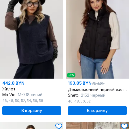
-6%
442.8 BYN
193.85 BYN
206.22
Жилет
Демисезонный черный жилет на молнии с прорезными карманами
Ma Vie
М-718 синий
Shetti
2152 черный
46
,
48
,
50
,
52
,
54
,
56
,
58
46
,
48
,
50
,
52
В корзину
В корзину