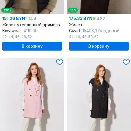
-26%
-10%
151.26 BYN
175.33 BYN
204.4
194.82
Жилет утепленный прямого кроя из плащевки
Жилет
Kivviwear
4110.09
Gizart
15408/1 бордовый
42
,
44
,
46
,
48
,
52
44
,
46
,
48
,
50
,
52
В корзину
В корзину