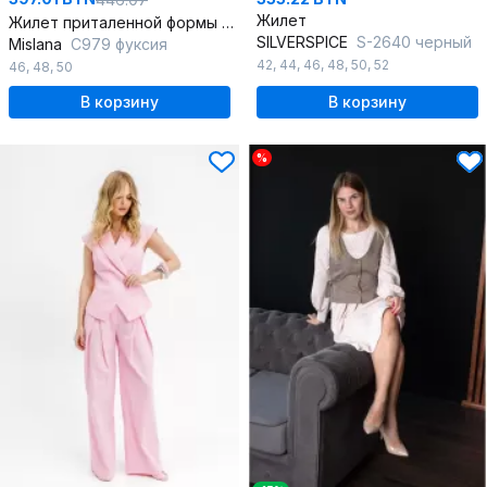
Жилет
Жилет приталенной формы с карманами и поясом
SILVERSPICE
S-2640 черный
Mislana
С979 фуксия
42
,
44
,
46
,
48
,
50
,
52
46
,
48
,
50
В корзину
В корзину
%