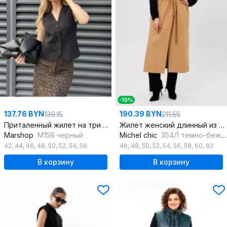
-10%
137.76 BYN
190.39 BYN
139.15
211.55
Приталенный жилет на три пуговицы в стиле на каждый день
Жилет женский длинный из пальтовой ткани с разрезами
Marshop
М156 черный
Michel chic
354/1 темно-бежевый
42
,
44
,
46
,
48
,
50
,
52
,
54
,
56
46
,
48
,
50
,
52
,
54
,
56
,
58
,
60
,
62
В корзину
В корзину