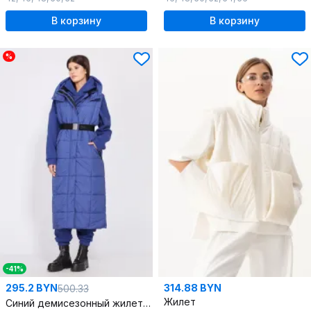
В корзину
В корзину
%
-41%
295.2 BYN
314.88 BYN
500.33
Жилет
Синий демисезонный жилет из плащевой ткани с капюшоном