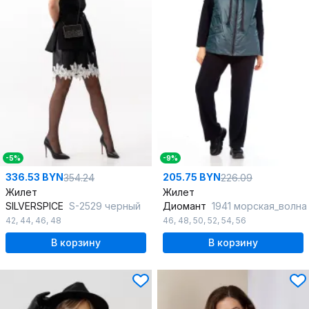
-5%
-9%
336.53 BYN
205.75 BYN
354.24
226.09
Жилет
Жилет
SILVERSPICE
S-2529 черный
Диомант
1941 морская_волна
42
,
44
,
46
,
48
46
,
48
,
50
,
52
,
54
,
56
В корзину
В корзину