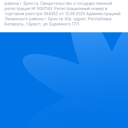
района г. Бреста. Свидетельство о государственной
регистрации № 0061143. Регистрационный номер в
торговом реестре 564352 от 12.09.2023 Администрацией
Ленинского района г. Бреста. Юр. адрес: Республика
Беларусь, г.Брест, ул. Буденного 17/1.