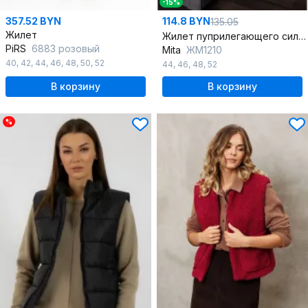
-15%
357.52 BYN
114.8 BYN
135.05
Жилет
Жилет пуприлегающего силуэта из текстиля с пуговицами и завязками
PiRS
6883 розовый
Mita
ЖМ1210
40
,
42
,
44
,
46
,
48
,
50
,
52
44
,
46
,
48
,
52
В корзину
В корзину
%