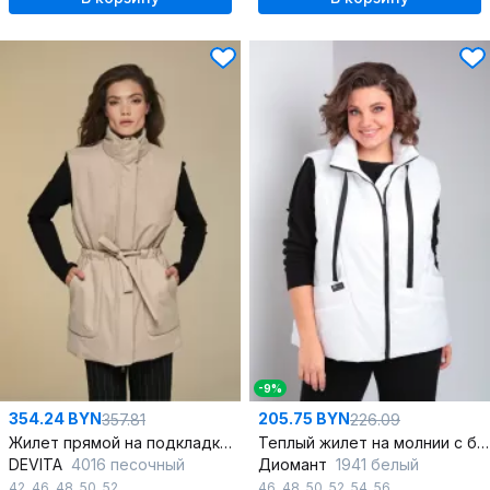
-9%
354.24 BYN
205.75 BYN
357.81
226.09
Жилет прямой на подкладке с высокой стойкой и поясом
Теплый жилет на молнии с боковыми карманами и капюшоном
DEVITA
4016 песочный
Диомант
1941 белый
42
,
46
,
48
,
50
,
52
46
,
48
,
50
,
52
,
54
,
56