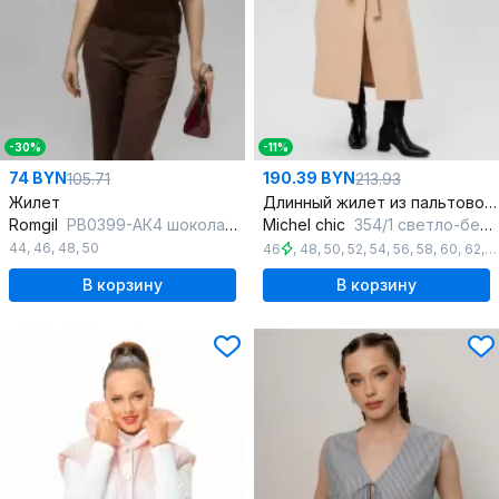
-30%
-11%
74 BYN
190.39 BYN
105.71
213.93
Жилет
Длинный жилет из пальтовой ткани с разрезами
Romgil
РВ0399-АК4 шоколадный
Michel chic
354/1 светло-бежевый
44
,
46
,
48
,
50
46
,
48
,
50
,
52
,
54
,
56
,
58
,
60
,
62
,
6
В корзину
В корзину