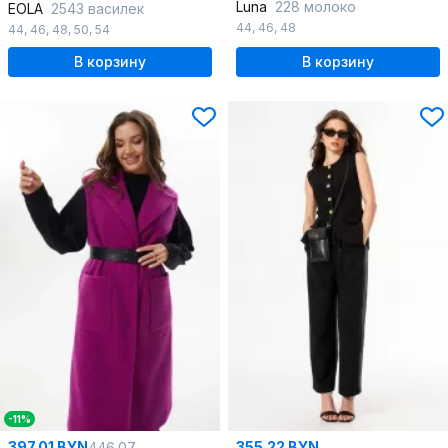
Luna
228 молоко
EOLA
2543 василек
44
,
46
,
48
44
,
46
,
48
,
50
,
54
В корзину
В корзину
-11%
397.01 BYN
355.22 BYN
446.07