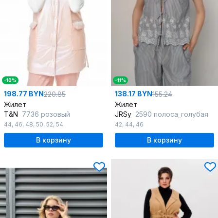
-10%
-11%
198.77 BYN
138.17 BYN
220.85
155.24
Жилет
Жилет
T&N
7736 розовый
JRSy
2590 полоса_голубая
44
,
46
,
48
,
50
,
52
,
54
42
,
44
,
46
В корзину
В корзину