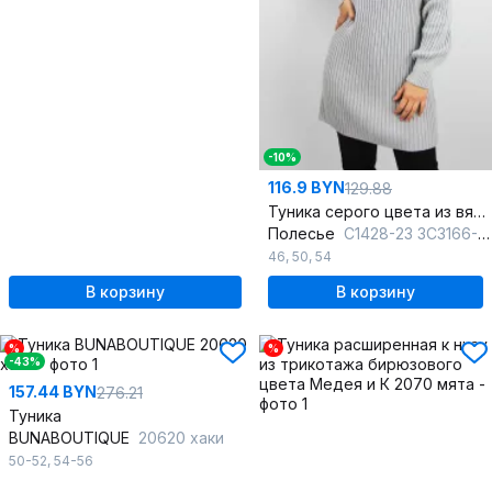
-10%
116.9 BYN
129.88
Туника серого цвета из вязаного трикотажа
Полесье
С1428-23 3С3166-Д43 170,176 ангора
46
,
50
,
54
В корзину
В корзину
%
%
-43%
157.44 BYN
276.21
Туника
BUNABOUTIQUE
20620 хаки
50-52
,
54-56