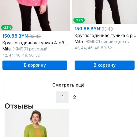
-22%
-22%
150.88 BYN
193.43
Круглогодичная туника с рукавом летучая мышь и разрезами по бокам
150.88 BYN
193.43
Mita
ЖМ901 синий+цветы
Круглогодичная туника А-образного силуэта с планкой на кнопках
42
,
44
,
46
,
48
,
50
,
52
Mita
ЖМ901 розовый
42
,
44
,
46
,
48
,
50
,
52
В корзину
В корзину
Смотреть ещё
1
2
Отзывы