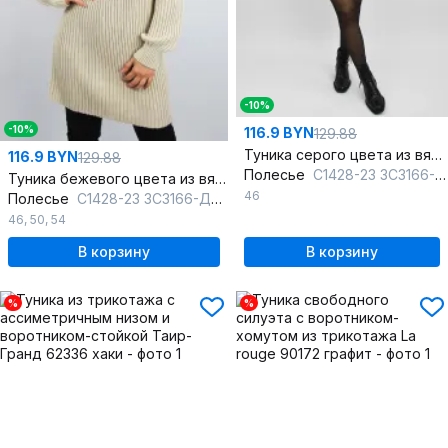
-10%
-10%
116.9 BYN
129.88
Туника серого цвета из вязаного трикотажа
116.9 BYN
129.88
Полесье
С1428-23 3С3166-Д43 170,176 св.дюна
Туника бежевого цвета из вязаного трикотажа
46
Полесье
С1428-23 3С3166-Д43 170,176 фрез
46
,
50
,
54
В корзину
В корзину
%
%