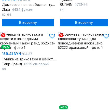
Демисезонная свободная туника из мягкого трикотажа
BURVIN
9731-56
Zlata
4434 фуксия
54
62
,
64
В корзину
В корзину
%
%
-22%
159.41 BYN
204.37
Туника из трикотажа и шерсти с накладными карманами
Таир-Гранд
6525 св-серый
60
-47%