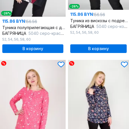
-26%
-26%
115.86 BYN
156.56
Туника из вискозы с подрезом и отделочной молнией
115.86 BYN
156.56
БАГРЯНИЦА
5040 серо-коричневый
Туника полуприлегающая с длинным рукавом из вискозы
52
,
54
,
56
,
58
,
60
БАГРЯНИЦА
5040 серо-красный
52
,
54
,
56
,
58
,
60
В корзину
В корзину
%
%