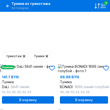
Туники из трикотажа
2
64 товаров
трикотаж
Туники
Новинка
141.7 BYN
98.88 BYN
Туника
Туника
DaLi
5841 синяя
BONADI
1899 синий-голубой
52
,
54
,
56
,
58
,
60
,
62
46
,
48
,
50
,
52
,
54
,
56
В корзину
В корзину