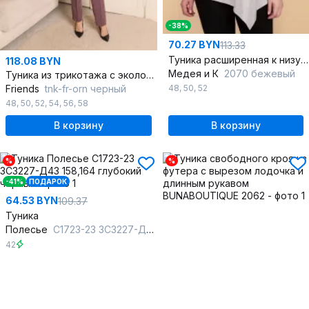
-38%
70.27 BYN
113.33
Туника расширенная к низу из трикотажа бежевого цвета
118.08 BYN
Медея и К
2070 бежевый
Туника из трикотажа с экологичной отделкой и рукавом 3/4
Friends
tnk-fr-orn черный
48
,
50
,
52
48
,
50
,
52
,
54
,
56
,
58
В корзину
В корзину
%
%
-41%
ПОДАРОК
64.53 BYN
109.37
Туника
Полесье
С1723-23 3С3227-Д43 158,164 глубокий черный
42