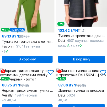
-7%
-57%
ПОДАРОК
103.62 BYN
111.41
Туника из трикотажа длиной 70 см в сером цвете
89.13 BYN
207.27
DaLi
4501 крупная_полоска
Туника из трикотажа с летним стилем и свободным кроем
50
,
52
,
54
,
56
Favorini
31641 зеленый
46
В корзину
В корзину
%
%
-40%
-33%
60.75 BYN
87.66 BYN
101.25
130.85
Черная трикотажная туника с сетчатыми деталями
Длинная туника из вискозы и трикотажа
Verally
488-1 черный
DaLi
5624
46
,
48
,
54
48
,
50