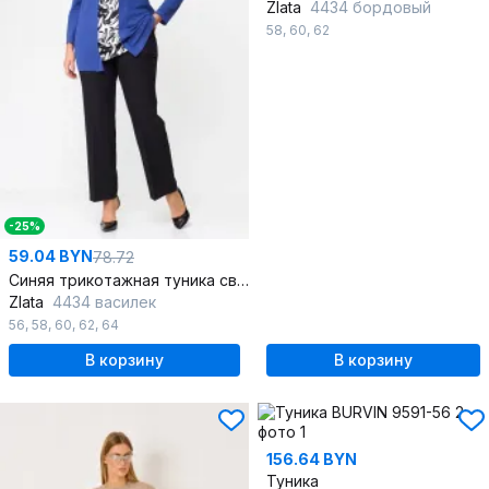
Zlata
4434 бордовый
58
,
60
,
62
-25%
59.04 BYN
78.72
Синяя трикотажная туника свободного кроя для повседневной носки
Zlata
4434 василек
56
,
58
,
60
,
62
,
64
В корзину
В корзину
156.64 BYN
Туника