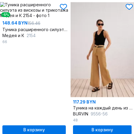
-5%
148.64 BYN
156.46
Туника расширенного силуэта из вискозы и трикотажа
Медея и К
2154
66
117.29 BYN
Туника на каждый день из трикотажа
BURVIN
9556-56
48
В корзину
В корзину