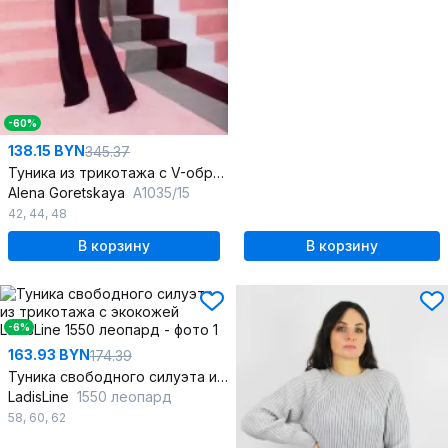
-60%
138.15 BYN
345.37
Туника из трикотажа с V-образным вырезом и разрезами
Alena Goretskaya
A1035/15
42
,
44
,
48
В корзину
В корзину
-6%
163.93 BYN
174.39
Туника свободного силуэта из трикотажа с экокожей
LadisLine
1550 леопард
58
,
60
,
62