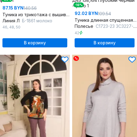
-16%
87.15 BYN
140.56
92.02 BYN
109.54
Туника из трикотажа с вышивкой и спущенной линией плеча
Туника длинная спущенная линия плеча демисезонная
Линия Л
Б-1861 молоко
Полесье
С1723-23 3С3227-Д43 158,164 глубокий черный
46
,
48
,
50
42
В корзину
В корзину
%