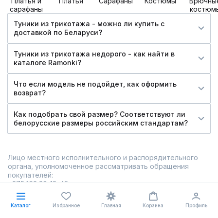
Платья и
Платья
Сарафаны
Костюмы
Брючны
сарафаны
костюм
Туники из трикотажа - можно ли купить c
доставкой по Беларуси?
Туники из трикотажа недорого - как найти в
каталоге Ramonki?
Что если модель не подойдет, как оформить
возврат?
Как подобрать свой размер? Соответствуют ли
белорусские размеры российским стандартам?
Лицо местного исполнительного и распорядительного
органа, уполномоченное рассматривать обращения
покупателей:
+375 162 30-18-45
Copyright 2012-2026 © Ramonki.by - интернет-магазин
Каталог
Избранное
Главная
Корзина
Профиль
фирменной белорусской одежды. Все права защищены.