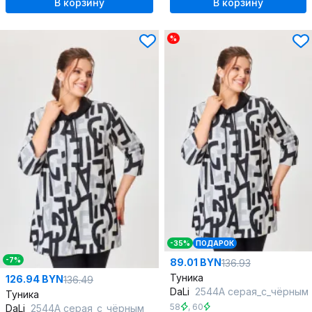
В корзину
В корзину
%
-35%
ПОДАРОК
-7%
89.01 BYN
136.93
Туника
126.94 BYN
136.49
DaLi
2544А серая_с_чёрным
Туника
58
,
60
DaLi
2544А серая_с_чёрным