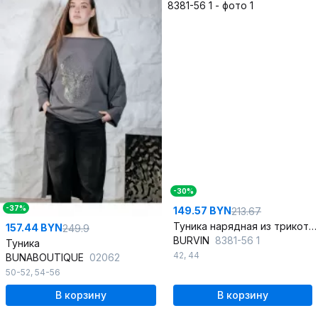
-30%
-37%
149.57 BYN
213.67
Туника нарядная из трикотажа бежевый
157.44 BYN
249.9
BURVIN
8381-56 1
Туника
42
,
44
BUNABOUTIQUE
02062
50-52
,
54-56
В корзину
В корзину