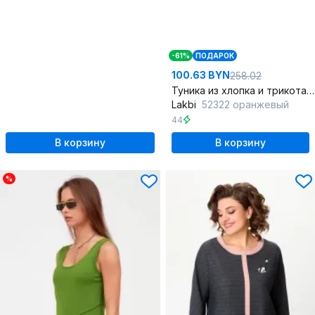
-61%
ПОДАРОК
100.63 BYN
258.02
Туника из хлопка и трикотажа для лета
Lakbi
52322 оранжевый
44
В корзину
В корзину
%