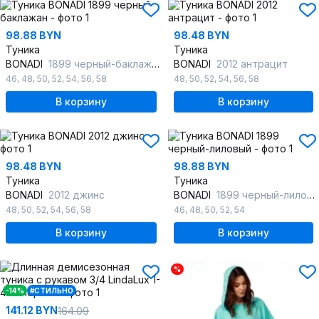
98.88 BYN
98.48 BYN
Туника
Туника
BONADI
1899 черный-баклажан
BONADI
2012 антрацит
46
,
48
,
50
,
52
,
54
,
56
,
58
48
,
50
,
52
,
54
,
56
,
58
В корзину
В корзину
98.48 BYN
98.88 BYN
Туника
Туника
BONADI
2012 джинс
BONADI
1899 черный-лиловый
48
,
50
,
52
,
54
,
56
,
58
46
,
48
,
50
,
52
,
54
В корзину
В корзину
%
-14%
#СТИЛЬНО
141.12 BYN
164.09