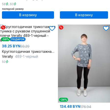
58
,
60
последний размер
В корзину
В корзину
%
%
-59%
ПОДАРОК
38.25 BYN
93.29
Круглогодичная трикотажная туника с рукавом спущенной плечи
Verally
489-1 черный
50
-24%
134.48 BYN
176.94