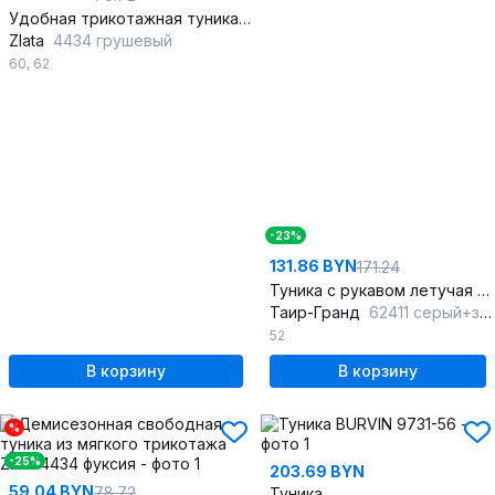
Удобная трикотажная туника большого размера для повседневной носки
Zlata
4434 грушевый
60
,
62
-23%
131.86 BYN
171.24
Туника с рукавом летучая мышь и вставками из ткани
Таир-Гранд
62411 серый+зеленая_клетка
52
В корзину
В корзину
%
-25%
203.69 BYN
59.04 BYN
78.72
Туника