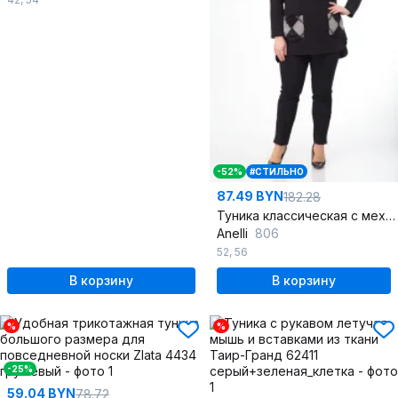
-52%
#СТИЛЬНО
87.49 BYN
182.28
Туника классическая с меховыми карманами и асимметричным низом
Anelli
806
52
,
56
В корзину
В корзину
%
%
-25%
59.04 BYN
78.72