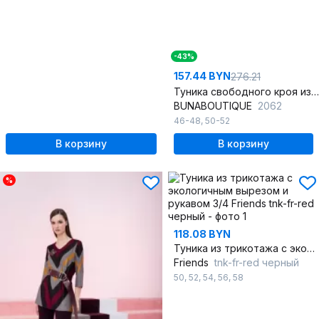
-43%
157.44 BYN
276.21
Туника свободного кроя из футера с вырезом лодочка и длинным рукавом
BUNABOUTIQUE
2062
46-48
,
50-52
В корзину
В корзину
%
118.08 BYN
Туника из трикотажа с экологичным вырезом и рукавом 3/4
Friends
tnk-fr-red черный
50
,
52
,
54
,
56
,
58