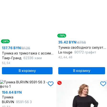
-76%
-24%
35.42 BYN
147.58
Туника свободного силуэта с воротником-хомутом из трикотажа
137.76 BYN
181.26
La rouge
90172 графит
Туника из трикотажа с ассиметричным низом и воротником-стойкой
42
,
44
,
46
Таир-Гранд
62336 хаки
52
,
54
В корзину
В корзину
%
156.64 BYN
Туника
BURVIN
9591-56 3
42
,
54