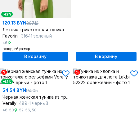
-42%
120.13 BYN
207.12
Летняя трикотажная туника в стиле на каждый день
Favorini
31641 зеленый
46
последний размер
В корзину
В корзину
%
%
-42%
54.54 BYN
94.05
Черная женская туника из трикотажа с рельефами
Verally
489-1 черный
46
,
50
,
52
,
56
,
58