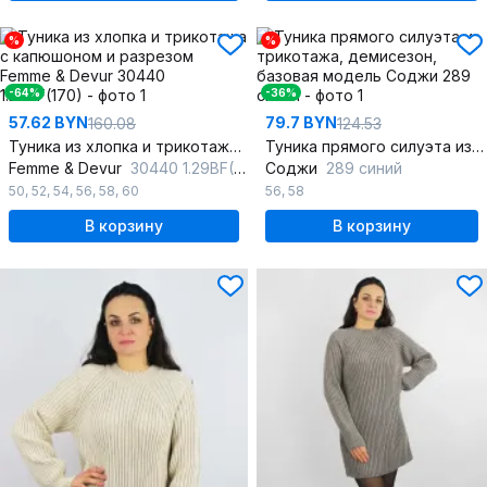
%
%
-64%
-36%
57.62 BYN
79.7 BYN
160.08
124.53
Туника из хлопка и трикотажа с капюшоном и разрезом
Туника прямого силуэта из трикотажа, демисезон, базовая модель
Femme & Devur
30440 1.29BF(170)
Соджи
289 синий
50
,
52
,
54
,
56
,
58
,
60
56
,
58
В корзину
В корзину