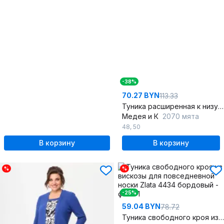
-38%
70.27 BYN
113.33
Туника расширенная к низу из трикотажа бирюзового цвета
Медея и К
2070 мята
48
,
50
В корзину
В корзину
%
%
-25%
59.04 BYN
78.72
Туника свободного кроя из вискозы для повседневной носки