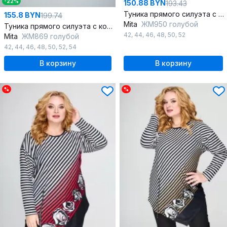
-22%
150.88 BYN
193.43
Туника прямого силуэта с воротником-стойкой и разрезами
155.8 BYN
199.74
Mita
ЖМ950 голубой
Туника прямого силуэта с кокеткой и разрезами
42
,
44
,
46
,
48
,
50
,
52
Mita
ЖМ869 голубой
42
,
44
,
46
,
48
,
50
,
52
,
54
В корзину
В корзину
%
%