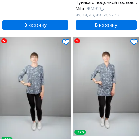
Туника с лодочной горловиной и летучей мышью рукавом
Mita
ЖМ913_а
42
,
44
,
46
,
48
,
50
,
52
,
54
В корзину
В корзину
%
%
-22%