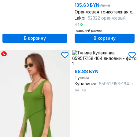
135.63 BYN
255.9
Оранжевая трикотажная хлопковая туника для повседневной носки
Lakbi
52322 оранжевый
44
последний размер
В корзину
В корзину
%
68.88 BYN
Туника
Купалинка
659517.158-164 лиловый
44
,
48