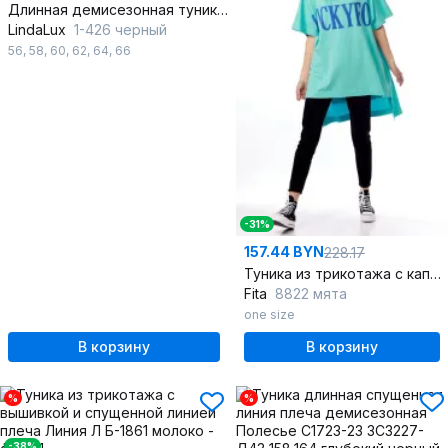
Длинная демисезонная туника с рукавом 3/4
LindaLux
1-426 черный
56
,
58
,
60
,
62
,
64
,
66
-31%
157.44 BYN
228.17
Туника из трикотажа с капюшоном в синем цвете
Fita
8822 мята
one size
В корзину
В корзину
%
%
-38%