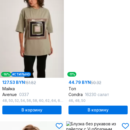
-16%
#СТИЛЬНО
-11%
127.53 BYN
44.79 BYN
151.82
50.32
Майка
Топ
Avenue
0337
Condra
16230 салат
48
,
50
,
52
,
54
,
56
,
58
,
60
,
62
,
64
,
66
,
68
46
,
70
,
48
,
72
,
50
В корзину
В корзину