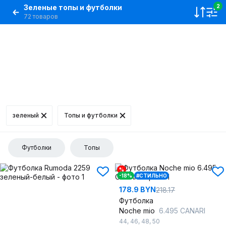
Зеленые топы и футболки
2
72 товаров
зеленый
Топы и футболки
Футболки
Топы
%
-18%
#СТИЛЬНО
178.9 BYN
218.17
Футболка
Noche mio
6.495 CANARI
44
,
46
,
48
,
50