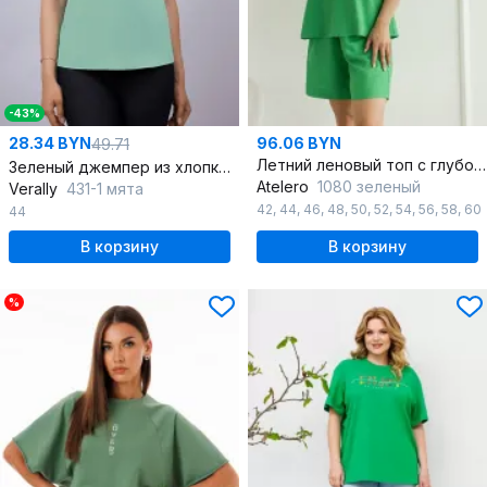
-43%
28.34 BYN
96.06 BYN
49.71
Летний леновый топ с глубоким вырезом и тонкими бретелями
Зеленый джемпер из хлопкового трикотажа и реглан
Atelero
1080 зеленый
Verally
431-1 мята
42
,
44
,
46
,
48
,
50
,
52
,
54
,
56
,
58
,
60
44
В корзину
В корзину
%