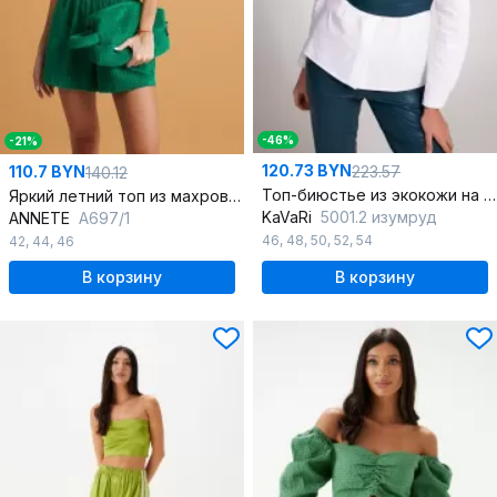
-46%
-21%
120.73 BYN
223.57
110.7 BYN
140.12
Топ-биюстье из экокожи на широких бретелях
Яркий летний топ из махровой ткани с резинкой
KaVaRi
5001.2 изумруд
ANNETE
A697/1
46
,
48
,
50
,
52
,
54
42
,
44
,
46
В корзину
В корзину