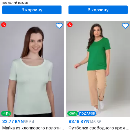
последний размер
В корзину
В корзину
%
%
-41%
-36%
ПОДАРОК
32.77 BYN
93.16 BYN
55.54
145.56
Майка из хлопкового полотна кашкорсе Круглогодичная
Футболка свободного кроя из мягкого трикотажа