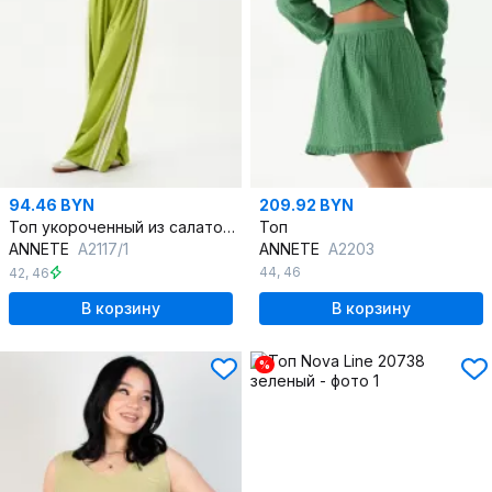
94.46 BYN
209.92 BYN
Топ укороченный из салатового трикотажа с резинкой
Топ
ANNETE
A2117/1
ANNETE
A2203
44
,
46
42
,
46
В корзину
В корзину
%