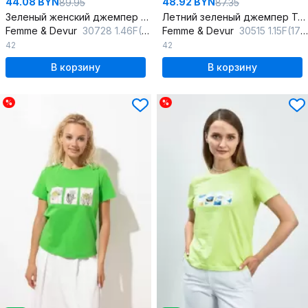
44.08 BYN
48.92 BYN
89.95
87.35
Зеленый женский джемпер без рукавов с вырезом лодочка
Летний зеленый джемпер Трикотаж с классическим вырезом
Femme & Devur
30728 1.46F(170)
Femme & Devur
30515 1.15F(170)
42
42
В корзину
В корзину
%
%