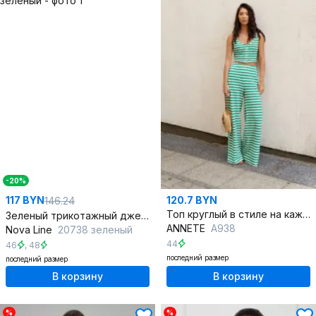
-20%
117 BYN
120.7 BYN
146.24
Топ круглый в стиле на каждый день из хлопка
Зеленый трикотажный джемпер с вышивкой и одно плечо
ANNETE
A938
Nova Line
20738 зеленый
44
46
,
48
последний размер
последний размер
В корзину
В корзину
%
%