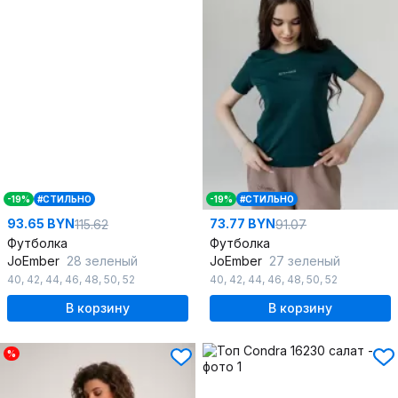
-19%
#СТИЛЬНО
-19%
#СТИЛЬНО
93.65 BYN
73.77 BYN
115.62
91.07
Футболка
Футболка
JoEmber
28 зеленый
JoEmber
27 зеленый
40
,
42
,
44
,
46
,
48
,
50
,
52
40
,
42
,
44
,
46
,
48
,
50
,
52
В корзину
В корзину
%