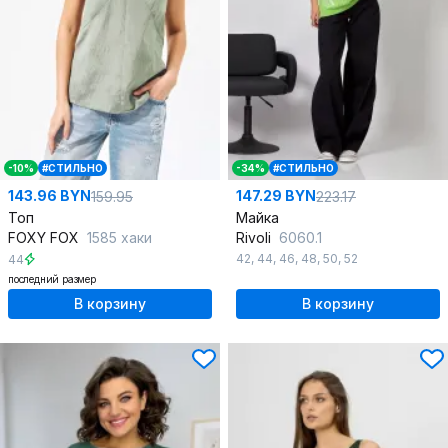
-10%
#СТИЛЬНО
-34%
#СТИЛЬНО
143.96 BYN
147.29 BYN
159.95
223.17
Топ
Майка
FOXY FOX
1585 хаки
Rivoli
6060.1
42
,
44
,
46
,
48
,
50
,
52
44
последний размер
В корзину
В корзину