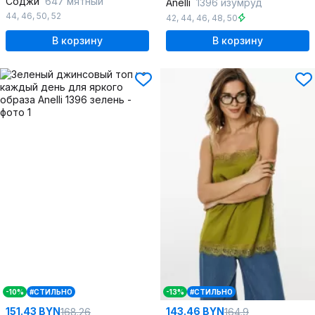
Соджи
647 мятный
Anelli
1396 изумруд
44
,
46
,
50
,
52
42
,
44
,
46
,
48
,
50
В корзину
В корзину
-10%
#СТИЛЬНО
-13%
#СТИЛЬНО
151.43 BYN
143.46 BYN
168.26
164.9