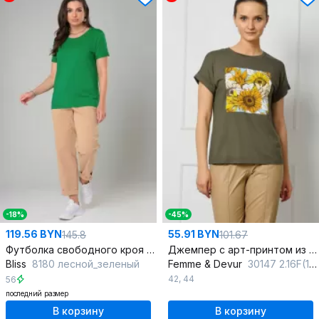
-18%
-45%
119.56 BYN
55.91 BYN
145.8
101.67
Футболка свободного кроя из трикотажа с декоративными элементами
Джемпер с арт-принтом из вискозы и трикотажа, прямой крой
Bliss
8180 лесной_зеленый
Femme & Devur
30147 2.16F(170)
42
,
44
56
последний размер
В корзину
В корзину