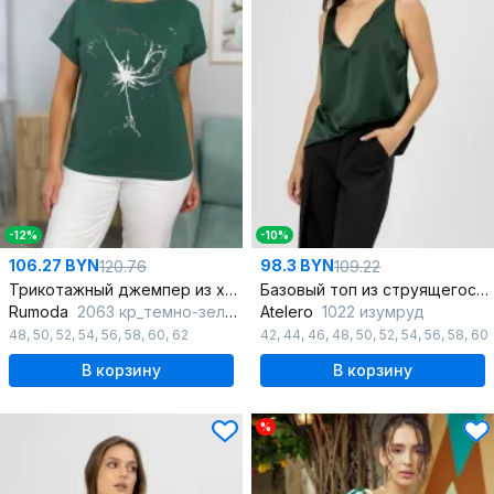
-12%
-10%
106.27 BYN
98.3 BYN
120.76
109.22
Трикотажный джемпер из хлопка с принтом и спущенным плечом
Базовый топ из струящегося шелка с глубоким вырезом
Rumoda
2063 кр_темно-зеленый
Atelero
1022 изумруд
48
,
50
,
52
,
54
,
56
,
58
,
60
,
62
42
,
44
,
46
,
48
,
50
,
52
,
54
,
56
,
58
,
60
В корзину
В корзину
%