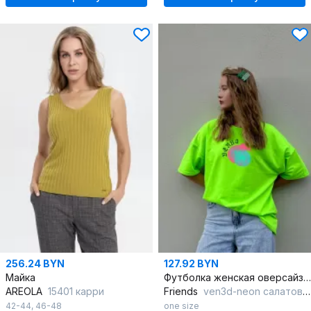
256.24 BYN
127.92 BYN
Майка
Футболка женская оверсайз с принтом в стиле брутализм
AREOLA
15401 карри
Friends
ven3d-neon салатовый
42-44
,
46-48
one size