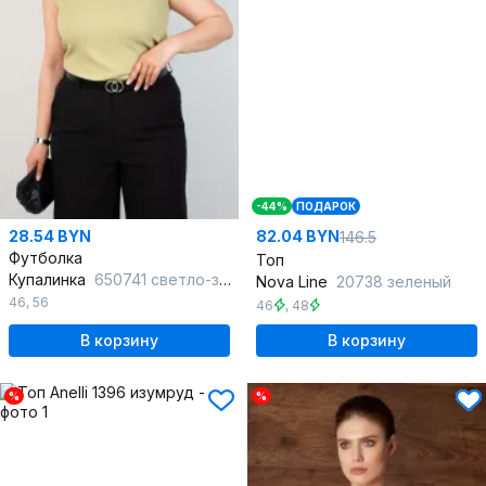
-44%
ПОДАРОК
28.54 BYN
82.04 BYN
146.5
Футболка
Топ
Купалинка
650741 светло-зеленый
Nova Line
20738 зеленый
46
,
56
46
,
48
В корзину
В корзину
%
%