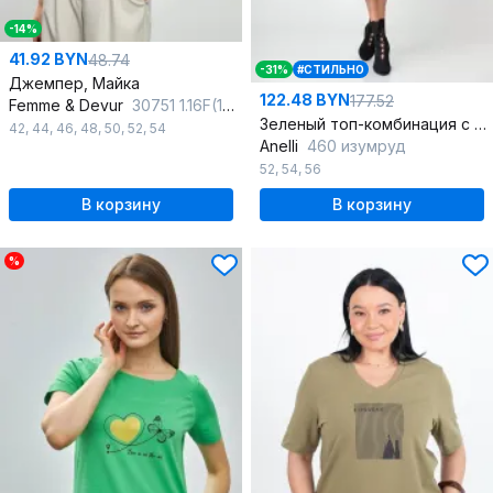
-14%
41.92 BYN
48.74
-31%
#СТИЛЬНО
Джемпер, Майка
122.48 BYN
177.52
Femme & Devur
30751 1.16F(170)
Зеленый топ-комбинация с регулирующими бретелями, полуприлегающего силуэта
42
,
44
,
46
,
48
,
50
,
52
,
54
Anelli
460 изумруд
52
,
54
,
56
В корзину
В корзину
%