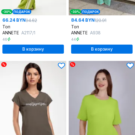
-30%
ПОДАРОК
-30%
ПОДАРОК
66.24 BYN
84.64 BYN
94.62
120.91
Топ
Топ
ANNETE
A2117/1
ANNETE
A938
46
44
В корзину
В корзину
%
%