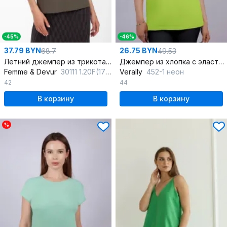
-45%
-46%
37.79 BYN
26.75 BYN
68.7
49.53
Летний джемпер из трикотажа и хлопка яркий стиль
Джемпер из хлопка с эластаном и рукавом со спущенным плечом
Femme & Devur
30111 1.20F(170)
Verally
452-1 неон
42
44
В корзину
В корзину
%