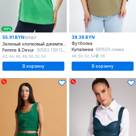
-45%
55.91 BYN
38.38 BYN
101.67
Футболка
Зеленый хлопковый джемпер с принтом и регланом
Купалинка
681503 олива
Femme & Devur
30583 1.15F(170)
46
,
50
,
52
,
54
,
56
42
,
44
,
46
,
48
,
50
,
52
,
54
В корзину
В корзину
%
%