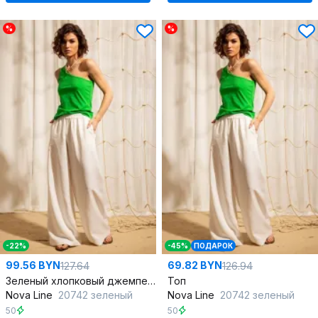
%
%
-22%
-45%
ПОДАРОК
99.56 BYN
69.82 BYN
127.64
126.94
Зеленый хлопковый джемпер с бретелями на одно плечо
Топ
Nova Line
20742 зеленый
Nova Line
20742 зеленый
50
50