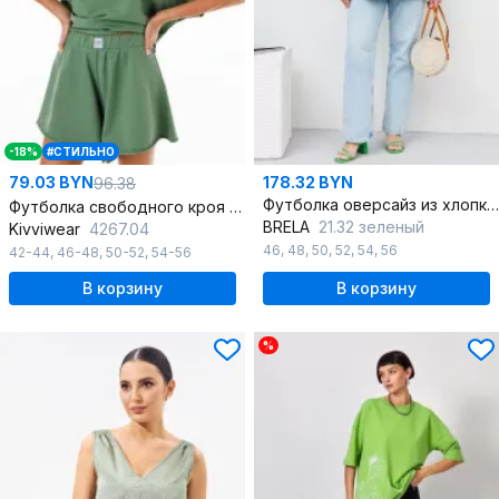
-18%
#СТИЛЬНО
79.03 BYN
178.32 BYN
96.38
Футболка оверсайз из хлопкового трикотажа с авторской печатью
Футболка свободного кроя из трикотажа хлопка
BRELA
21.32 зеленый
Kivviwear
4267.04
46
,
48
,
50
,
52
,
54
,
56
42-44
,
46-48
,
50-52
,
54-56
В корзину
В корзину
%