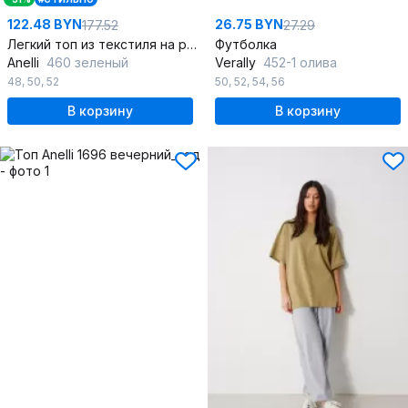
122.48 BYN
26.75 BYN
177.52
27.29
Легкий топ из текстиля на регулируемых бретелях с цветочным принтом
Футболка
Anelli
460 зеленый
Verally
452-1 олива
48
,
50
,
52
50
,
52
,
54
,
56
В корзину
В корзину