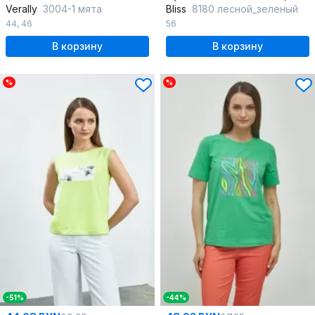
Verally
3004-1 мята
Bliss
8180 лесной_зеленый
44
,
46
56
В корзину
В корзину
%
%
-51%
-44%