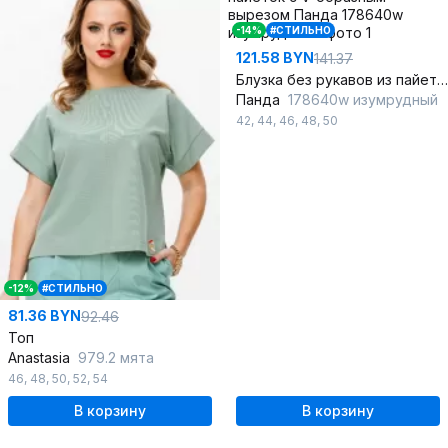
-14%
#СТИЛЬНО
121.58 BYN
141.37
Блузка без рукавов из пайеток с V-образным вырезом
Панда
178640w изумрудный
42
,
44
,
46
,
48
,
50
-12%
#СТИЛЬНО
81.36 BYN
92.46
Топ
Anastasia
979.2 мята
46
,
48
,
50
,
52
,
54
В корзину
В корзину