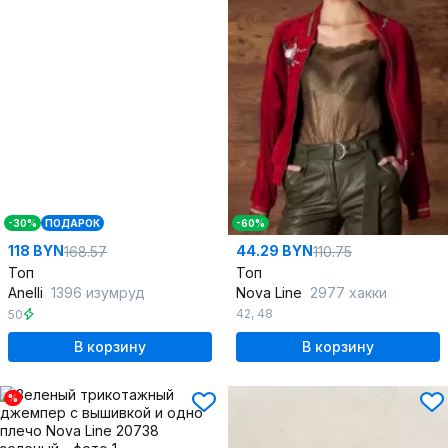
-30%
ПОДАРОК
-60%
118 BYN
44.29 BYN
168.57
110.75
Топ
Топ
Anelli
1396 изумруд
Nova Line
2977 хакки
42
,
48
50
В корзину
В корзину
%