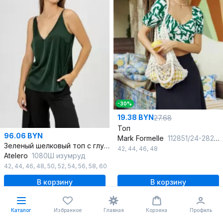
-30%
19.38 BYN
27.68
Топ
96.06 BYN
Mark Formelle
112851/24-28287П-9 белые_пятна_на_изумрудном
Зеленый шелковый топ с глубоким вырезом
42
,
44
,
46
,
48
Atelero
1080Ш изумруд
42
,
44
,
46
,
48
,
50
,
52
,
54
,
56
,
58
,
60
В корзину
В корзину
Каталог
Избранное
Главная
Корзина
Профиль