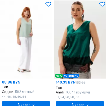
-10%
#СТИЛЬНО
68.88 BYN
146.39 BYN
162.65
Топ
Топ
Соджи
582 мятный
Anelli
1664.1 изумруд
44
,
46
,
48
,
50
,
54
52
,
54
,
56
,
58
,
60
В корзину
В корзину