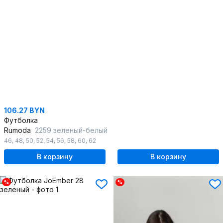
106.27 BYN
Футболка
Rumoda
2259 зеленый-белый
46
,
48
,
50
,
52
,
54
,
56
,
58
,
60
,
62
В корзину
В корзину
%
%