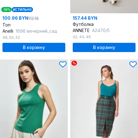
-10%
#СТИЛЬНО
100.96 BYN
157.44 BYN
112.18
Футболка
Топ
ANNETE
A2470/5
Anelli
1696 вечерний_сад
42
,
44
,
46
48
,
50
,
52
В корзину
В корзину
%