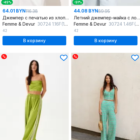
-45%
-51%
64.01 BYN
44.08 BYN
116.38
89.95
Джемпер с печатью из хлопка и трикотажа, прямой крой, лето
Летний джемпер-майка с лодочным вырезом
Femme & Devur
30724 1.16F(170)
Femme & Devur
30724 1.46F(170)
42
42
В корзину
В корзину
%
%