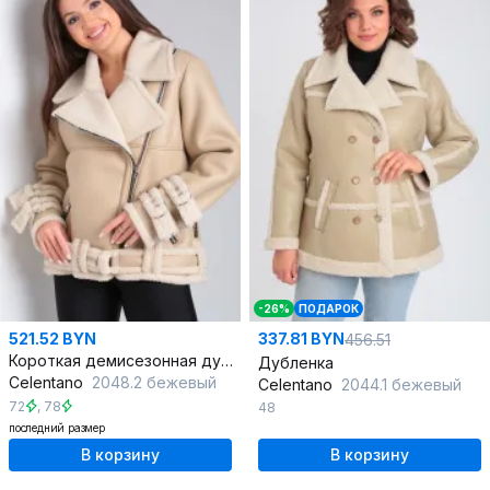
-26%
ПОДАРОК
521.52 BYN
337.81 BYN
456.51
Короткая демисезонная дубленка из экокожи с меховой изнанкой
Дубленка
Celentano
2048.2 бежевый
Celentano
2044.1 бежевый
72
,
78
48
последний размер
В корзину
В корзину