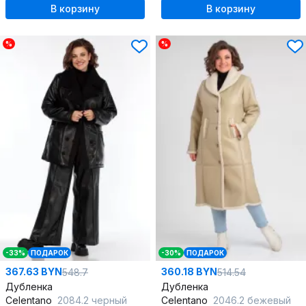
В корзину
В корзину
%
%
-33%
ПОДАРОК
-30%
ПОДАРОК
367.63 BYN
360.18 BYN
548.7
514.54
Дубленка
Дубленка
Celentano
2084.2 черный
Celentano
2046.2 бежевый