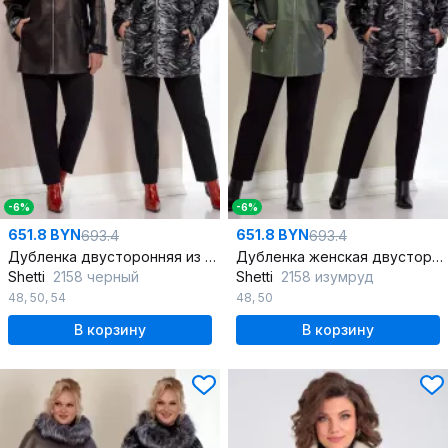
-6%
-6%
651.8 BYN
651.8 BYN
693.4
693.4
Дубленка двусторонняя из искусственного меха с меховой опушкой
Дубленка женская двусторонняя с меховой опушкой
Shetti
2158 черный
Shetti
2158 изумруд
48
,
50
,
54
48
,
50
В корзину
В корзину