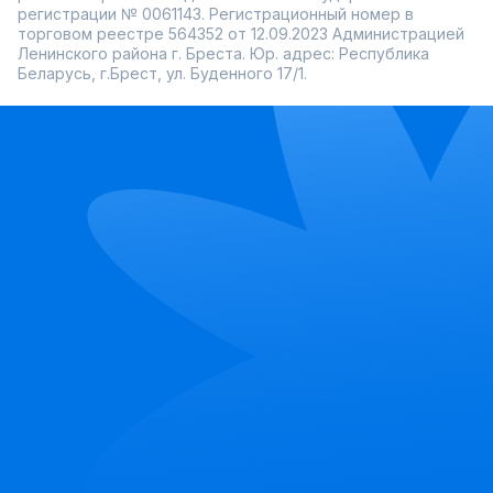
регистрации № 0061143. Регистрационный номер в
торговом реестре 564352 от 12.09.2023 Администрацией
Ленинского района г. Бреста. Юр. адрес: Республика
Беларусь, г.Брест, ул. Буденного 17/1.