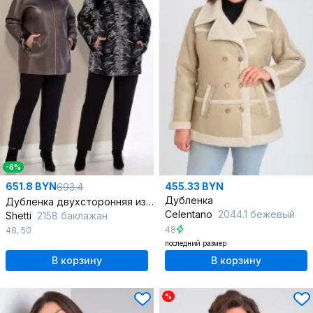
-6%
651.8 BYN
455.33 BYN
693.4
Дубленка
Дубленка двухсторонняя из искусственной кожи с меховой отделкой
Celentano
2044.1 бежевый
Shetti
2158 баклажан
48
48
,
50
последний размер
В корзину
В корзину
%