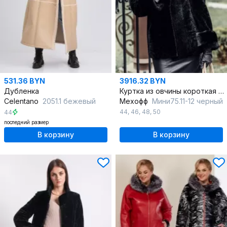
531.36 BYN
3916.32 BYN
Дубленка
Куртка из овчины короткая с воротником из норки и карманами
Celentano
2051.1 бежевый
Мехофф
Мини75.11-12 черный
44
,
46
,
48
,
50
44
последний размер
В корзину
В корзину