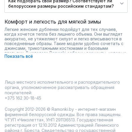
Как подобрать свой размер? Соответствуют ли
белорусские размеры российским стандартам?
Комфорт и легкость для мягкой зимы
Легкие женские дубленки подойдут для тех случаев,
когда хочется тепла без лишнего объема. Они выглядят
аккуратно, не утяжеляют силуэт и легко вписываются в
повседневные образы. Такие модели удобно сочетать с
джинсами, трикотажными костюмами и базовыми
платьями. В каталоге Ramonki собраны варианты, которые
Показать всё
подходят для межсезонья и мягкой зимы.
Легкие дубленки хорошо держат форму и остаются
практичными в носке. Короткие и средние модели
смотрятся динамично, а спокойные оттенки помогают
создать универсальный гардероб. Это тот случай, когда
вещь работает сразу на комфорт и стиль.
Лицо местного исполнительного и распорядительного
органа, уполномоченное рассматривать обращения
оптимальный баланс тепла и легкости;
покупателей:
актуальные фасоны без перегруженных деталей;
удобны для повседневных образов;
+375 162 30-18-45
разные длины и оттенки;
комфортная посадка.
Copyright 2012-2026 © Ramonki.by - интернет-магазин
В Ramonki легко подобрать легкую дубленку благодаря
фирменной белорусской одежды. Все права защищены.
широкому ассортименту и большому размерному ряду.
ЧТУП «Чиколетта», УНП 291136513. Государственная
Быстрая доставка по России и возможность примерки
регистрация от 12.10.2012 Администрацией Ленинского
делают покупку спокойной и удобной.
района г. Бреста. Свидетельство о государственной