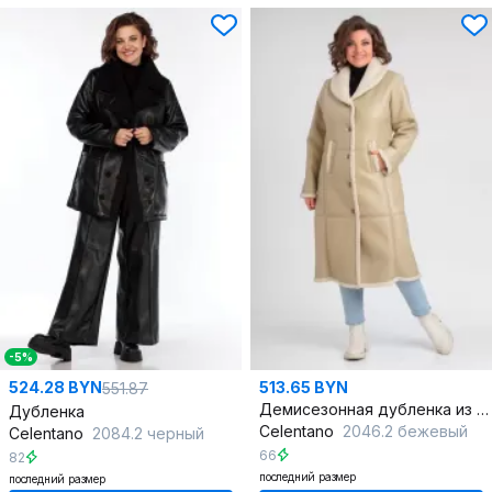
-5%
524.28 BYN
513.65 BYN
551.87
Демисезонная дубленка из экокожи с меховой подкладкой
Дубленка
Celentano
2046.2 бежевый
Celentano
2084.2 черный
66
82
последний размер
последний размер