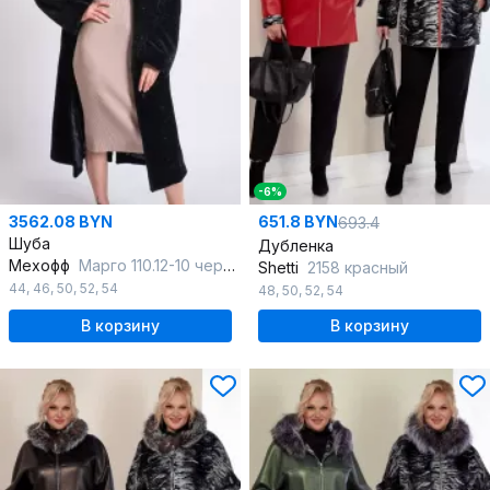
-6%
3562.08 BYN
651.8 BYN
693.4
Шуба
Дубленка
Мехофф
Марго 110.12-10 черный
Shetti
2158 красный
44
,
46
,
50
,
52
,
54
48
,
50
,
52
,
54
В корзину
В корзину