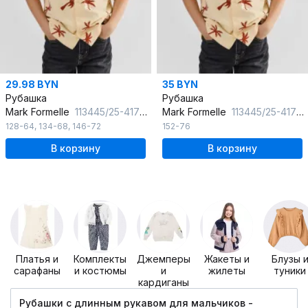
29.98 BYN
35 BYN
Рубашка
Рубашка
Mark Formelle
113445/25-41724П-11 пальмы_на_светлом_песке
Mark Formelle
113445/25-41725П-11 пальмы_на_светлом_песке
128-64
,
134-68
,
146-72
152-76
В корзину
В корзину
Платья и
Комплекты
Джемперы
Жакеты и
Блузы 
сарафаны
и костюмы
и
жилеты
туники
кардиганы
Рубашки с длинным рукавом для мальчиков -