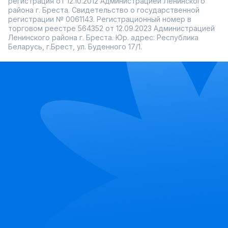
регистрация от 12.10.2012 Администрацией Ленинского
района г. Бреста. Свидетельство о государственной
регистрации № 0061143. Регистрационный номер в
торговом реестре 564352 от 12.09.2023 Администрацией
Ленинского района г. Бреста. Юр. адрес: Республика
Беларусь, г.Брест, ул. Буденного 17/1.