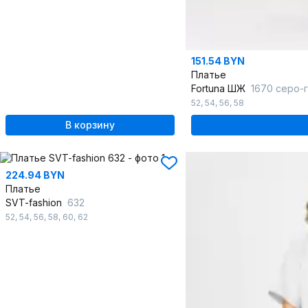
151.54 BYN
Платье
Fortuna ШЖ
1670 серо-
52
,
54
,
56
,
58
В корзину
224.94 BYN
Платье
SVT-fashion
632
52
,
54
,
56
,
58
,
60
,
62