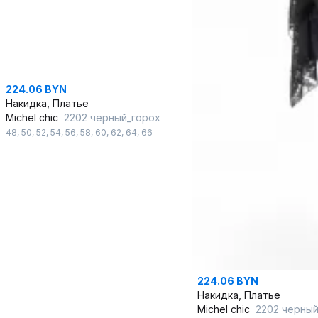
224.06 BYN
Накидка, Платье
Michel chic
2202 черный_горох
48
,
50
,
52
,
54
,
56
,
58
,
60
,
62
,
64
,
66
224.06 BYN
Накидка, Платье
Michel chic
2202 черны