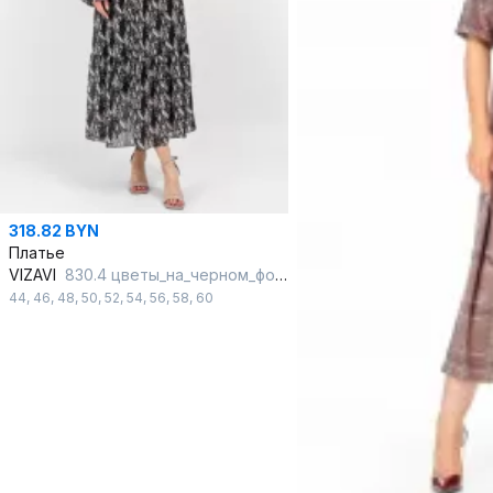
318.82 BYN
Платье
VIZAVI
830.4 цветы_на_черном_фоне
44
,
46
,
48
,
50
,
52
,
54
,
56
,
58
,
60