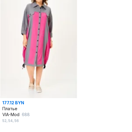
177.12 BYN
Платье
VIA-Mod
688
52
,
54
,
56