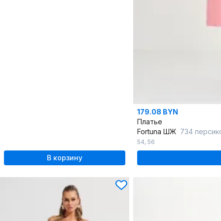
179.08 BYN
Платье
Fortuna ШЖ
734 персик
54
,
56
В корзину