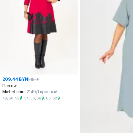
209.44 BYN
215.91
Платье
Michel chic
2140/1 красный
48
,
50
,
52
,
54
,
56
,
58
,
60
,
62