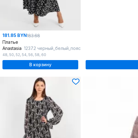
181.85 BYN
183.68
Платье
Anastasia
1237.2 черный_белый_пояс
48
,
50
,
52
,
54
,
56
,
58
,
60
В корзину