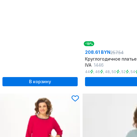
-19%
208.61 BYN
257.54
IVA
1446
44
,
46
,
48
,
50
,
52
,
54
В корзину