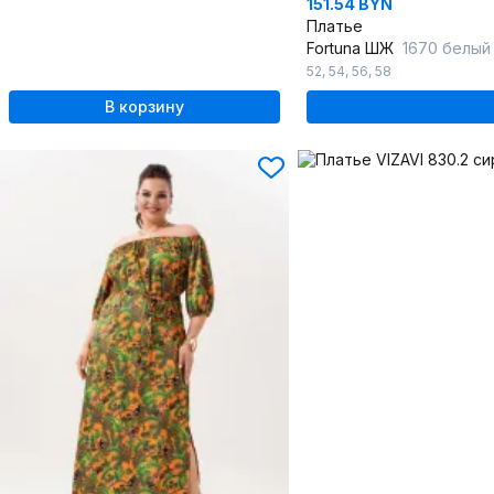
151.54 BYN
Платье
Fortuna ШЖ
1670 белый
52
,
54
,
56
,
58
В корзину