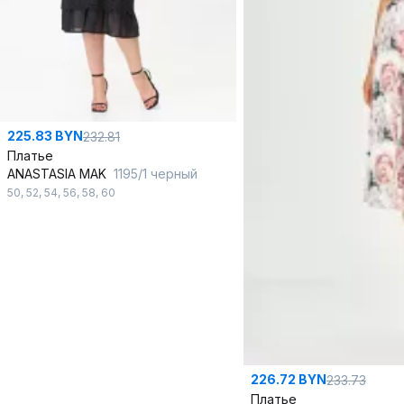
225.83 BYN
232.81
Платье
ANASTASIA MAK
1195/1 черный
50
,
52
,
54
,
56
,
58
,
60
226.72 BYN
233.73
Платье