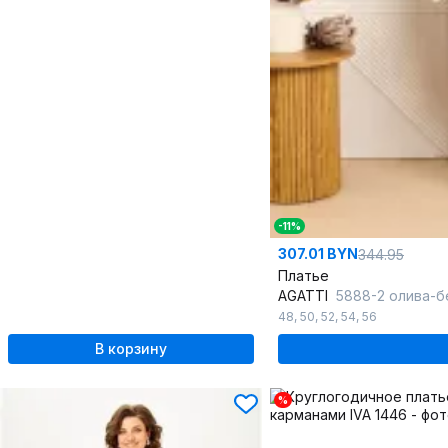
-11%
307.01 BYN
344.95
Платье
AGATTI
5888-2 олива-б
48
,
50
,
52
,
54
,
56
В корзину
%