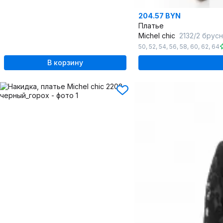
204.57 BYN
Платье
Michel chic
2132/2 брус
50
,
52
,
54
,
56
,
58
,
60
,
62
,
64
В корзину