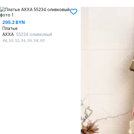
295.2 BYN
Платье
AXXA
55234 оливковый
48
,
50
,
52
,
54
,
56
,
58
,
60