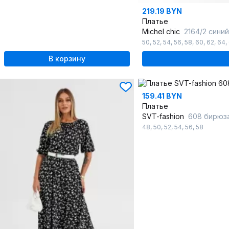
219.19 BYN
Платье
Michel chic
2164/2 синий
50
,
52
,
54
,
56
,
58
,
60
,
62
,
64
,
В корзину
159.41 BYN
Платье
SVT-fashion
608 бирюз
48
,
50
,
52
,
54
,
56
,
58