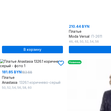
210.44 BYN
Платье
Moda Versal
П-2611
46
,
48
,
50
,
52
,
54
,
56
В корзину
Новинка
181.85 BYN
183.68
Платье
Anastasia
1326.1 коричнево-серый
50
,
52
,
54
,
56
,
58
,
60