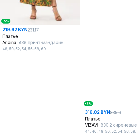
-5%
219.62 BYN
231.17
Платье
Andina
838 принт-мандарин
48
,
50
,
52
,
54
,
56
,
58
,
60
-5%
318.82 BYN
335.6
Платье
VIZAVI
830.2 сиреневы
44
,
46
,
48
,
50
,
52
,
54
,
56
,
58
,