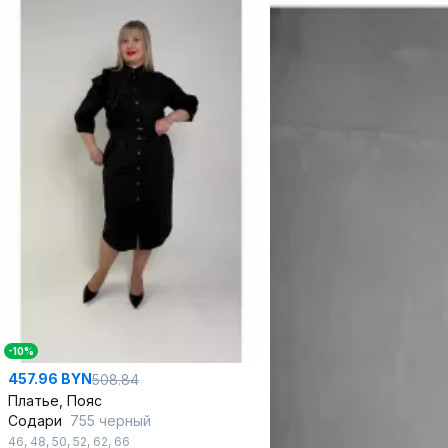
-10%
457.96 BYN
508.84
Платье, Пояс
Содари
755 черный
46
,
48
,
50
,
52
,
62
,
66