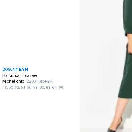
209.44 BYN
Накидка, Платье
Michel chic
2203 черный
48
,
50
,
52
,
54
,
56
,
58
,
60
,
62
,
64
,
66