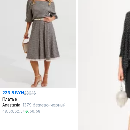
233.8 BYN
236.16
Платье
Anastasia
1379 бежево-черный
48
,
50
,
52
,
54
,
56
,
58