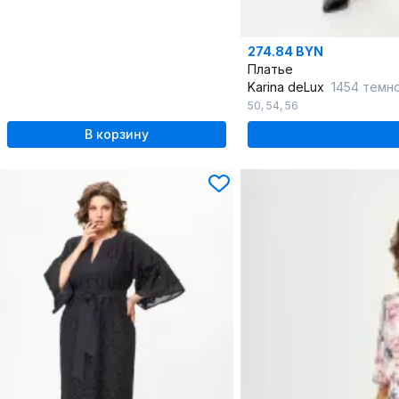
274.84 BYN
Платье
Karina deLux
1454 темн
50
,
54
,
56
В корзину