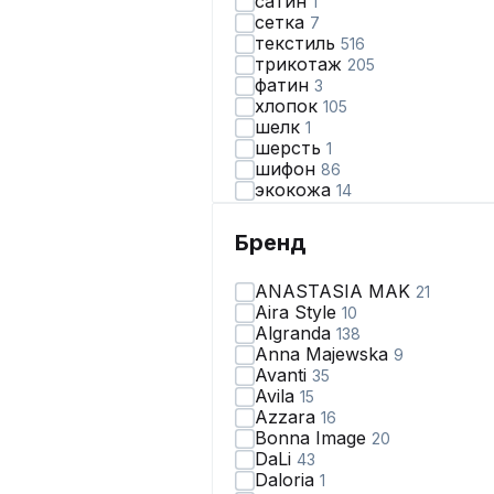
сатин
1
сетка
7
текстиль
516
трикотаж
205
фатин
3
хлопок
105
шелк
1
шерсть
1
шифон
86
экокожа
14
Бренд
ANASTASIA MAK
21
Aira Style
10
Algranda
138
Anna Majewska
9
Avanti
35
Avila
15
Azzara
16
Bonna Image
20
DaLi
43
Daloria
1