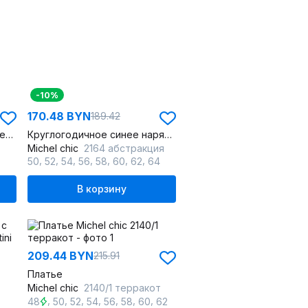
-10%
170.48 BYN
189.42
Платье прямого кроя с пайетками и кружевной отделкой
Круглогодичное синее нарядное платье из шифона с воланами и стразами
Michel chic
2164 абстракция
,
,
,
,
,
,
,
50
52
54
56
58
60
62
64
В корзину
209.44 BYN
215.91
Платье
Michel chic
2140/1 терракот
,
,
,
,
,
,
,
48
50
52
54
56
58
60
62