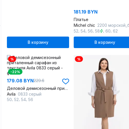
181.19 BYN
Платье
Michel chic
2200 морской_бр
,
,
,
,
,
52
54
56
58
60
62
В корзину
В корзину
%
%
-22%
179.08 BYN
229.6
Деловой демисезонный приталенный сарафан из текстиля
Avila
0833 серый
,
,
,
50
52
54
56