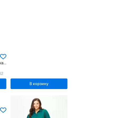
Платье прямого силуэта с карманами и разрезами
62
В корзину