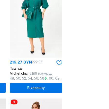
216.27 BYN
222.95
Платье
Michel chic
2189 изумруд
,
,
,
,
,
,
,
,
48
50
52
54
56
58
60
62
64
В корзину
%