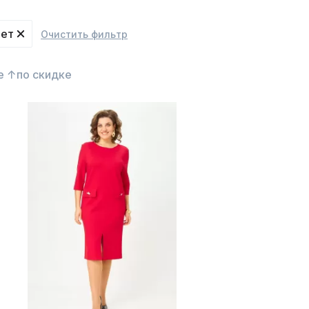
лет
Очистить фильтр
е ↑
по скидке