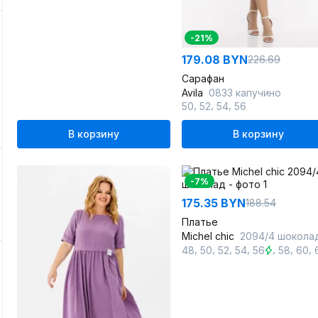
-21%
179.08 BYN
226.69
Сарафан
Avila
0833 капучино
,
,
,
50
52
54
56
В корзину
В корзину
-7%
175.35 BYN
188.54
Платье
Michel chic
2094/4 шокола
,
,
,
,
,
,
,
48
50
52
54
56
58
60