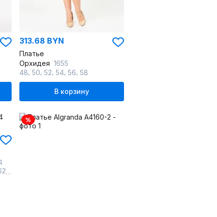
313.68 BYN
Платье
Орхидея
1655
,
,
,
,
,
48
50
52
54
56
58
В корзину
%
д
,
62
64