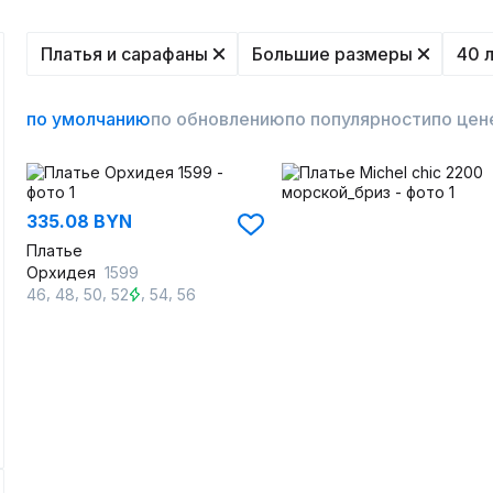
Платья и сарафаны
Большие размеры
40 
по умолчанию
по обновлению
по популярности
по цен
335.08 BYN
Платье
Орхидея
1599
,
,
,
,
,
46
48
50
52
54
56