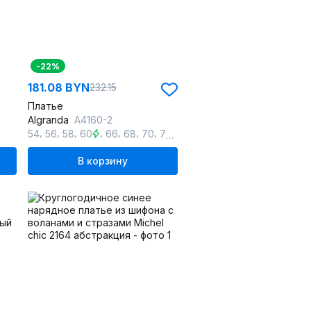
-22%
181.08 BYN
232.15
Платье
Algranda
А4160-2
,
,
,
,
,
,
,
,
54
56
58
60
66
68
70
72
74
В корзину