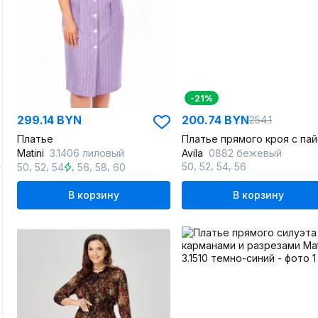
-21%
299.14 BYN
200.74 BYN
254.1
Платье
Matini
3.1406 лиловый
Avila
0882 бежевый
,
,
,
,
,
,
,
,
50
52
54
56
50
52
54
56
58
60
В корзину
В корзину