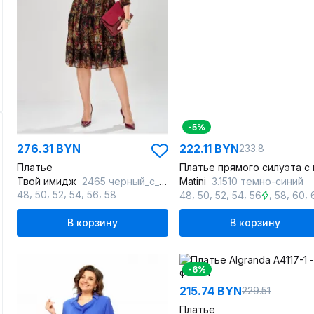
-5%
276.31 BYN
222.11 BYN
233.8
Платье
Твой имидж
2465 черный_с_принтом
Matini
3.1510 темно-синий
,
,
,
,
,
,
,
,
,
,
,
,
48
50
52
54
56
58
48
50
52
54
56
58
60
В корзину
В корзину
-6%
215.74 BYN
229.51
Платье