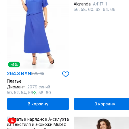
Algranda
А4117-1
,
,
,
,
,
56
58
60
62
64
66
-9%
264.3 BYN
290.43
Платье
Диомант
2079 синий
,
,
,
,
,
50
52
54
56
58
60
В корзину
В корзину
%