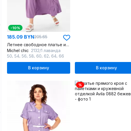
-10%
185.09 BYN
205.65
Летнее свободное платье из струящейся ткани с боковыми карманами
Michel chic
2132/1 лаванда
,
,
,
,
,
,
,
50
54
56
58
60
62
64
66
В корзину
В корзину
%