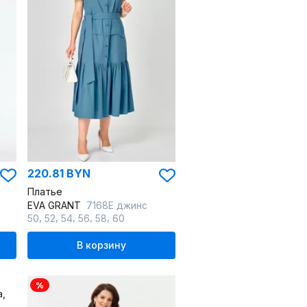
220.81 BYN
Платье
EVA GRANT
7168Е джинс
,
,
,
,
,
50
52
54
56
58
60
В корзину
%