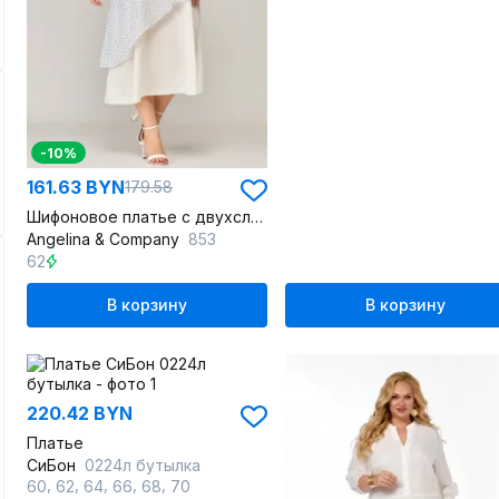
-10%
161.63 BYN
179.58
Шифоновое платье с двухслойной юбкой и разрезами
Angelina & Сompany
853
62
В корзину
В корзину
220.42 BYN
Платье
СиБон
0224л бутылка
,
,
,
,
,
60
62
64
66
68
70