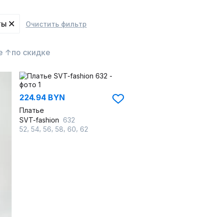
ты
Очистить фильтр
е ↑
по скидке
224.94 BYN
Платье
SVT-fashion
632
,
,
,
,
,
52
54
56
58
60
62