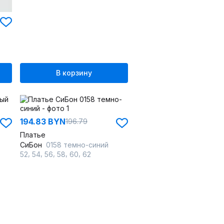
В корзину
194.83 BYN
196.79
Платье
СиБон
0158 темно-синий
,
,
,
,
,
52
54
56
58
60
62