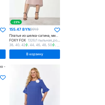
-23%
155.47 BYN
201.9
Платье из шелка-сатина, миди, прилегающий силуэт, регулируемые бретели
FOXY FOX
1326/1 пыльная_роза
,
,
,
,
,
,
,
,
,
,
,
38
40
42
44
46
48
50
52
54
56
58
60
В корзину