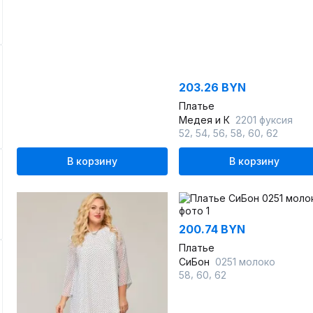
203.26 BYN
Платье
Медея и К
2201 фуксия
,
,
,
,
,
52
54
56
58
60
62
В корзину
В корзину
200.74 BYN
Платье
СиБон
0251 молоко
,
,
58
60
62