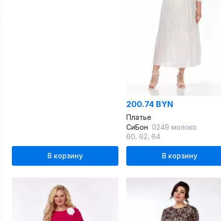
200.74 BYN
Платье
СиБон
0249 молоко
,
,
60
62
64
В корзину
В корзину