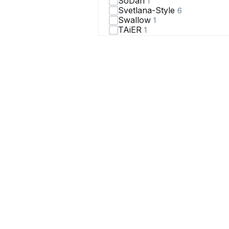
SoDari
1
Svetlana-Style
6
Swallow
1
TAiER
1
Vittoria Queen
1
Медея и К
2
Ольга Стиль
1
СиБон
13
Твой имидж
1