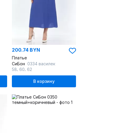
200.74 BYN
Платье
СиБон
0334 василек
,
,
58
60
62
В корзину