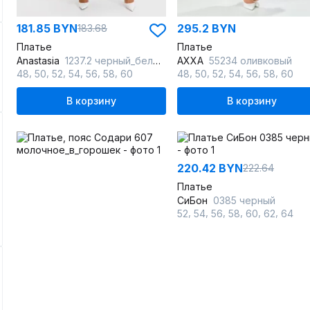
181.85 BYN
295.2 BYN
183.68
Платье
Платье
Anastasia
1237.2 черный_белый_пояс
AXXA
55234 оливковый
,
,
,
,
,
,
,
,
,
,
,
,
48
50
52
54
56
58
60
48
50
52
54
56
58
60
В корзину
В корзину
220.42 BYN
222.64
Платье
СиБон
0385 черный
,
,
,
,
,
,
52
54
56
58
60
62
64