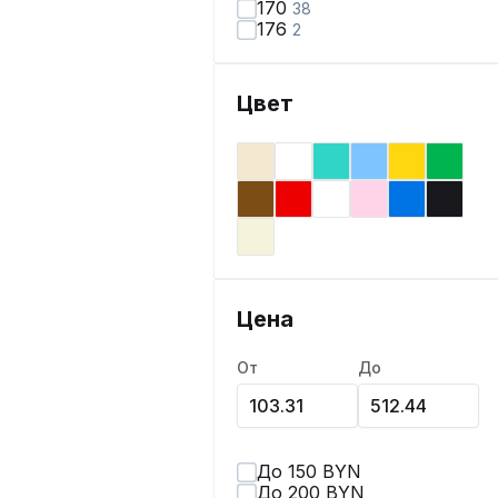
170
38
176
2
Цвет
Цена
От
До
До 150 BYN
До 200 BYN