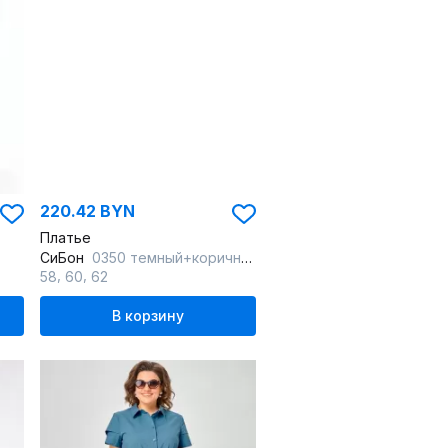
220.42 BYN
Платье
СиБон
0350 темный+коричневый
,
,
58
60
62
В корзину