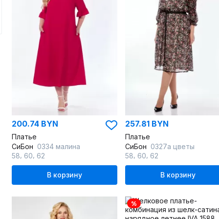
200.74 BYN
257.81 BYN
Платье
Платье
СиБон
0334 малина
СиБон
0327а цветы
,
,
,
,
58
60
62
58
60
62
В корзину
В корзину
%