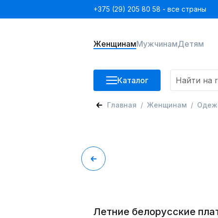
+375 (29) 205 80 58 - все страны
Женщинам
Мужчинам
Детям
Каталог
Главная
Женщинам
Одеж
Летние белорусские пла