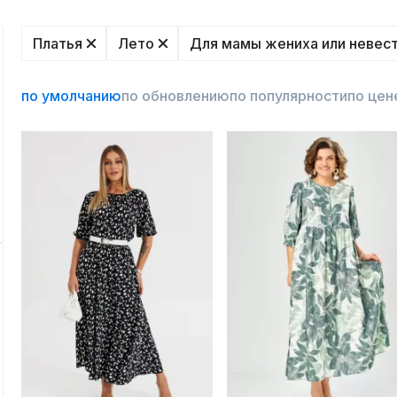
Платья
Лето
Для мамы жениха или невес
по умолчанию
по обновлению
по популярности
по цен