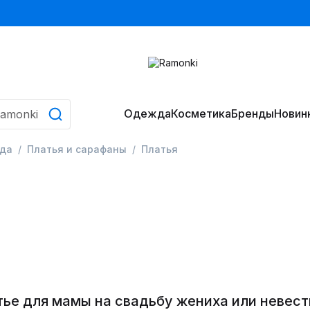
Одежда
Косметика
Бренды
Новин
да
Платья и сарафаны
Платья
тье для мамы на свадьбу жениха или невес