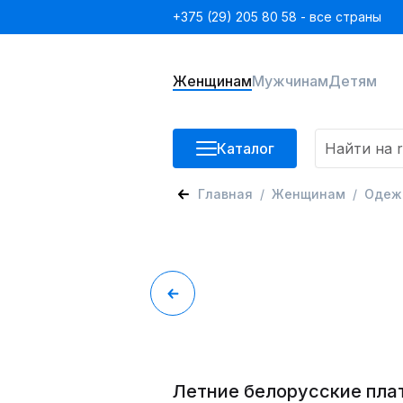
+375 (29) 205 80 58 - все страны
Женщинам
Мужчинам
Детям
Каталог
Главная
Женщинам
Одеж
Летние белорусские пла