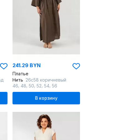
241.29 BYN
Платье
ад
Нить
26с58 коричневый
,
,
,
,
,
46
48
50
52
54
56
В корзину