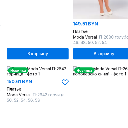
149.51 BYN
Платье
Moda Versal
П-2680 голуб
,
,
,
,
46
48
50
52
54
В корзину
В корзину
Новинка
Новинка
150.61 BYN
Платье
Moda Versal
П-2642 горчица
,
,
,
,
50
52
54
56
58