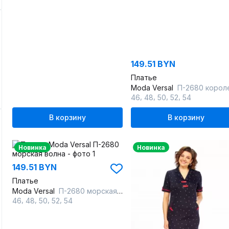
149.51 BYN
Платье
Moda Versal
П-2680 королевско си
,
,
,
,
46
48
50
52
54
В корзину
В корзину
Новинка
Новинка
149.51 BYN
Платье
Moda Versal
П-2680 морская волна
,
,
,
,
46
48
50
52
54