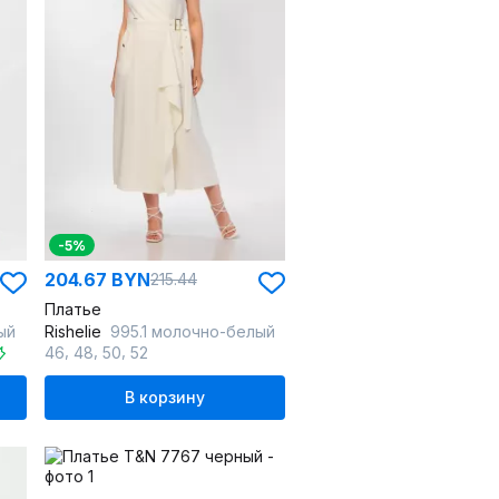
-5%
204.67 BYN
215.44
Платье
ый
Rishelie
995.1 молочно-белый
,
,
,
46
48
50
52
В корзину