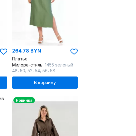
264.78 BYN
Платье
Милора-стиль
1455 зеленый
,
,
,
,
,
48
50
52
54
56
58
В корзину
Новинка