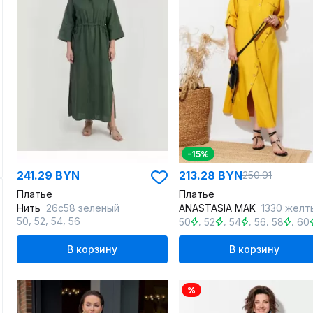
-15%
241.29 BYN
213.28 BYN
250.91
Платье
Платье
Нить
26с58 зеленый
ANASTASIA MAK
1330 желт
,
,
,
,
,
,
,
,
50
52
54
56
50
52
54
56
58
60
В корзину
В корзину
%