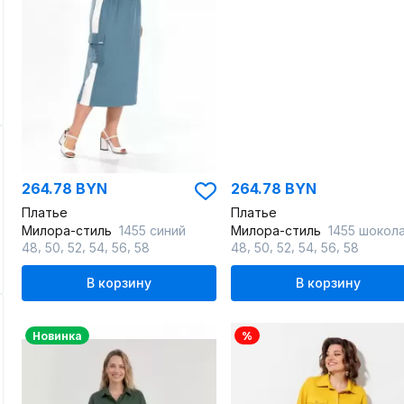
264.78 BYN
264.78 BYN
Платье
Платье
Милора-стиль
1455 синий
Милора-стиль
1455 шокол
,
,
,
,
,
,
,
,
,
,
48
50
52
54
56
58
48
50
52
54
56
58
В корзину
В корзину
Новинка
%