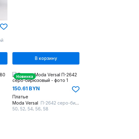
ой
В корзину
Новинка
150.61 BYN
Платье
Moda Versal
П-2642 серо-бирюзовый
,
,
,
,
50
52
54
56
58