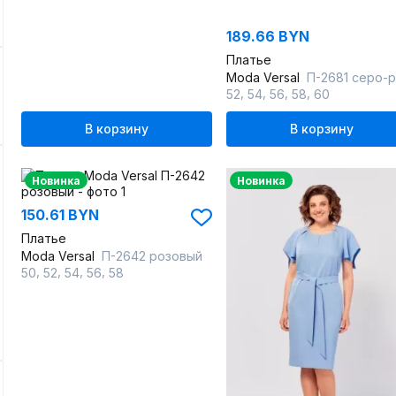
189.66 BYN
Платье
Moda Versal
П-2681 серо-розов
,
,
,
,
52
54
56
58
60
В корзину
В корзину
Новинка
Новинка
150.61 BYN
Платье
Moda Versal
П-2642 розовый
,
,
,
,
50
52
54
56
58