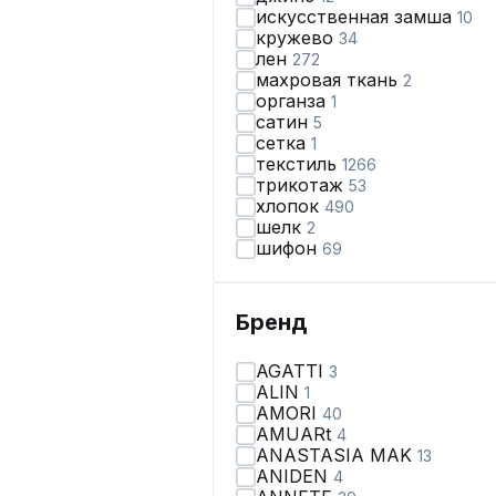
искусственная замша
10
кружево
34
лен
272
махровая ткань
2
органза
1
сатин
5
сетка
1
текстиль
1266
трикотаж
53
хлопок
490
шелк
2
шифон
69
Бренд
AGATTI
3
ALIN
1
AMORI
40
AMUARt
4
ANASTASIA MAK
13
ANIDEN
4