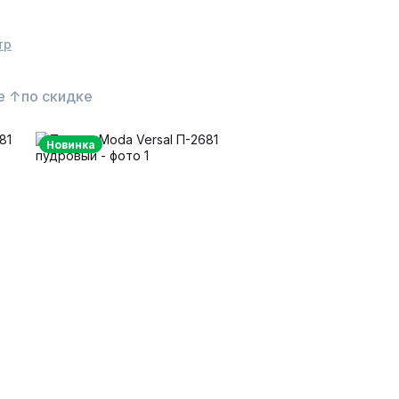
тр
е ↑
по скидке
Новинка