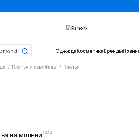
Одежда
Косметика
Бренды
Новин
да
Платья и сарафаны
Платья
2040
тья на молнии