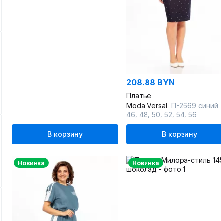
208.88 BYN
Платье
Moda Versal
П-2669 синий
,
,
,
,
,
46
48
50
52
54
56
В корзину
В корзину
Новинка
Новинка