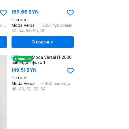
189.66 BYN
Платье
ый
Moda Versal
П-2681 пудровый
,
,
,
,
50
54
56
58
60
В корзину
Новинка
149.51 BYN
Платье
Moda Versal
П-2680 лаванда
,
,
,
,
46
48
50
52
54