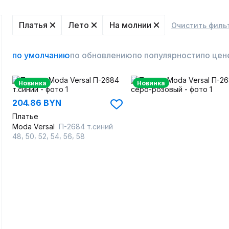
Платья
Лето
На молнии
Очистить филь
по умолчанию
по обновлению
по популярности
по цен
Новинка
Новинка
204.86 BYN
Платье
Moda Versal
П-2684 т.синий
,
,
,
,
,
48
50
52
54
56
58