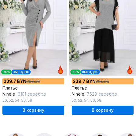
-16%
ВЫГОДНО
-16%
ВЫГОДНО
239.7 BYN
285.36
239.7 BYN
285.36
Платье
Платье
Ninele
6101 серебро
Ninele
7529 серебро
50
,
52
,
54
,
56
,
58
50
,
52
,
54
,
56
,
58
В корзину
В корзину