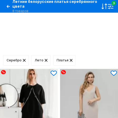
Летние белорусские платья серебрянного
3
цвета
8 товаров
Серебро
Лето
Платья
%
%