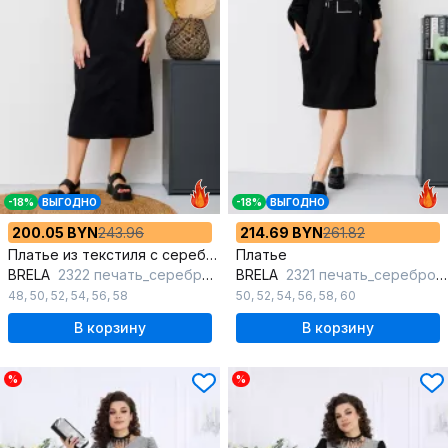
-18%
ВЫГОДНО
-18%
ВЫГОДНО
200.05 BYN
243.96
214.69 BYN
261.82
Платье из текстиля с серебряной печатью и молнией на спинке
Платье
BRELA
2322 печать_серебро_черный
BRELA
2321 печать_серебро_черный
48
,
50
,
52
,
54
,
56
,
58
50
,
52
,
54
,
56
,
58
,
60
В корзину
В корзину
%
%