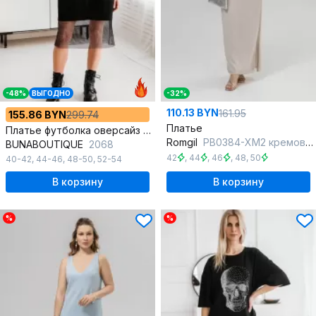
-48%
ВЫГОДНО
-32%
110.13 BYN
161.95
155.86 BYN
299.74
Платье
Платье футболка оверсайз с сеткой и цепью из хлопкового футера
Romgil
РВ0384-ХМ2 кремовый, серебро
BUNABOUTIQUE
2068
42
,
44
,
46
,
48
,
50
40-42
,
44-46
,
48-50
,
52-54
В корзину
В корзину
%
%