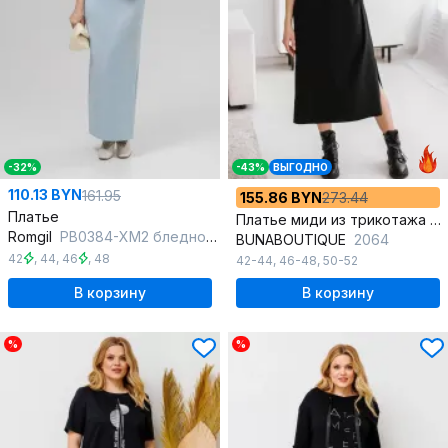
-32%
-43%
ВЫГОДНО
110.13 BYN
161.95
155.86 BYN
273.44
Платье
Платье миди из трикотажа с аппликацией из страз череп
Romgil
РВ0384-ХМ2 бледно-голубой, серебро
BUNABOUTIQUE
2064
42
,
44
,
46
,
48
42-44
,
46-48
,
50-52
В корзину
В корзину
%
%