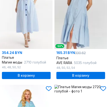
-50%
354.24 BYN
165.31 BYN
330.62
Платье
Платье
Магия моды
2710 голубой
AVE RARA
5035 голубой
46
,
48
,
50
,
52
48
,
50
,
52
,
54
В корзину
В корзину