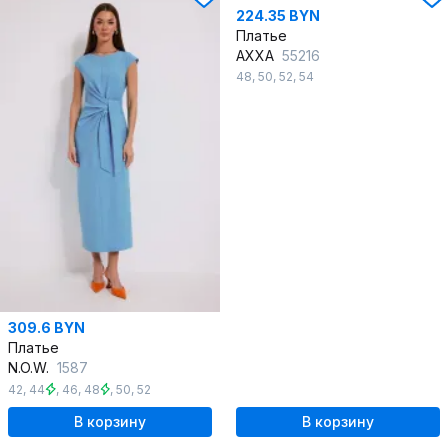
224.35 BYN
Платье
AXXA
55216
48
,
50
,
52
,
54
309.6 BYN
Платье
N.O.W.
1587
42
,
44
,
46
,
48
,
50
,
52
В корзину
В корзину