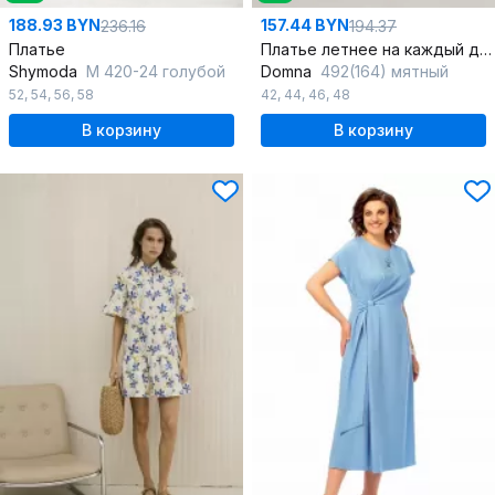
188.93 BYN
157.44 BYN
236.16
194.37
Платье
Платье летнее на каждый день, легкое, с длинной длиной
Shymoda
М 420-24 голубой
Domna
492(164) мятный
52
,
54
,
56
,
58
42
,
44
,
46
,
48
В корзину
В корзину