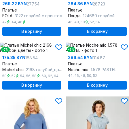
269.22 BYN
284.36 BYN
277.54
287.23
Платье
Платье
EOLA
3122 голубой с принтом
Панда
124680 голубой
42
,
44
,
46
46
,
48
,
50
,
52
,
54
В корзину
В корзину
-7%
-9%
175.35 BYN
286.54 BYN
188.54
314.87
Платье
Платье
Michel chic
2168 голубой_цветы
Noche mio
1.578 PASTEL
44
,
46
,
48
,
50
,
52
50
,
52
,
54
,
56
,
58
,
60
,
62
,
64
,
66
В корзину
В корзину