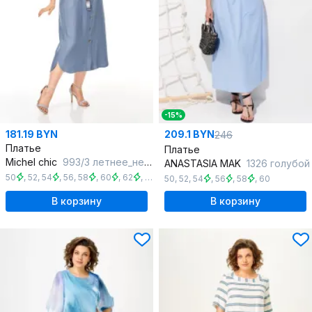
-15%
181.19 BYN
209.1 BYN
246
Платье
Платье
Michel chic
993/3 летнее_небо
ANASTASIA MAK
1326 голубой
50
,
52
,
54
,
56
,
58
,
60
,
62
,
64
,
66
,
68
50
,
52
,
54
,
56
,
58
,
60
В корзину
В корзину