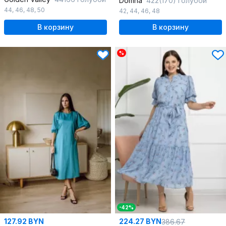
Domna
422(170) голубой
44
,
46
,
48
,
50
42
,
44
,
46
,
48
В корзину
В корзину
%
-42%
127.92 BYN
224.27 BYN
386.67