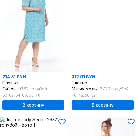
214.51 BYN
312.91 BYN
Платье
Платье
СиБон
0362 голубой
Магия моды
2720 голубой
60
,
62
,
64
,
66
,
68
,
70
46
,
48
,
50
,
52
В корзину
В корзину