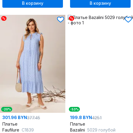
В корзину
В корзину
%
%
-20%
-53%
301.96 BYN
199.8 BYN
377.45
425.1
Платье
Платье
Faufilure
C1839
Bazalini
5029 голубой