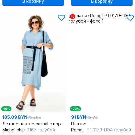
В корзину
В корзину
%
-10%
-20%
185.09 BYN
91 BYN
205.65
113.74
Летнее платье casual с воротником и карманами
Платье
Michel chic
2167 голубой
Romgil
РТ0179-ПЭ4 голубой