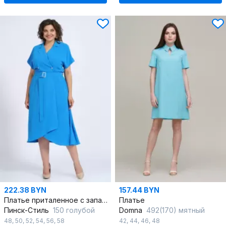
222.38 BYN
157.44 BYN
Платье приталенное с запахом и поясом двубортное
Платье
Пинск-Стиль
150 голубой
Domna
492(170) мятный
48
,
50
,
52
,
54
,
56
,
58
42
,
44
,
46
,
48