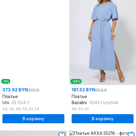
-5%
-54%
373.92 BYN
181.52 BYN
393.6
394.6
Платье
Платье
Urs
25-524-1
Bazalini
5043 голубой
44
,
46
,
48
,
50
,
52
,
54
48
,
50
,
52
В корзину
В корзину