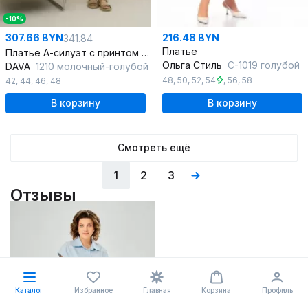
-10%
307.66 BYN
216.48 BYN
341.84
Платье
Платье А-силуэт с принтом и оборкой для летнего гардероба
Ольга Стиль
С-1019 голубой
DAVA
1210 молочный-голубой
48
,
50
,
52
,
54
,
56
,
58
42
,
44
,
46
,
48
В корзину
В корзину
Смотреть ещё
1
2
3
Отзывы
Каталог
Избранное
Главная
Корзина
Профиль