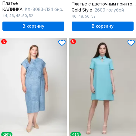
Платье
Платье с цветочным принтом, А-силуэт, съемный пояс, рукава-реглан
КАЛИНКА
КХ-8083-Л24 бирюзовый
Gold Style
2609 голубой
44
,
46
,
48
,
50
,
52
46
,
48
,
50
,
52
В корзину
В корзину
%
%
-20%
-19%