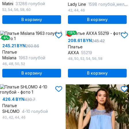
Matini
3.1286 голубой
Lady Line
1598 голубой_меланж
52
,
54
,
56
,
58
,
60
42
,
44
,
46
В корзину
В корзину
-15%
%
-6%
208.61 BYN
245.42
245.21 BYN
260.86
Платье
Платье
AXXA
55219
Mislana
1963 голубой
48
,
50
,
52
,
54
,
56
,
58
46
,
48
,
50
,
52
В корзину
В корзину
426.4 BYN
430.7
Платье
SHLOMO
4-10 голубой
40
,
42
,
44
,
46