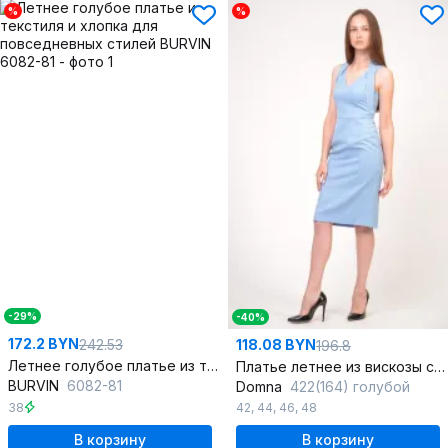
%
%
-29%
-40%
172.2 BYN
242.53
118.08 BYN
196.8
Летнее голубое платье из текстиля и хлопка для повседневных стилей
Платье летнее из вискозы с идеальной посадкой
BURVIN
6082-81
Domna
422(164) голубой
38
42
,
44
,
46
,
48
В корзину
В корзину