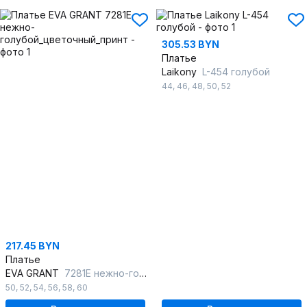
305.53 BYN
Платье
Laikony
L-454 голубой
44
,
46
,
48
,
50
,
52
217.45 BYN
Платье
EVA GRANT
7281Е нежно-голубой_цветочный_принт
50
,
52
,
54
,
56
,
58
,
60