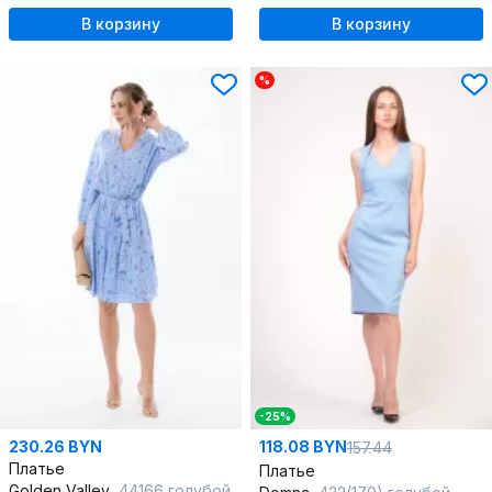
В корзину
В корзину
%
-25%
230.26 BYN
118.08 BYN
157.44
Платье
Платье
Golden Valley
44166 голубой