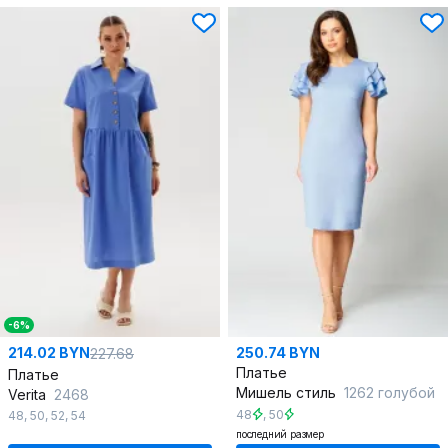
-6%
214.02 BYN
250.74 BYN
227.68
Платье
Платье
Мишель стиль
1262 голубой
Verita
2468
48
,
50
48
,
50
,
52
,
54
последний размер