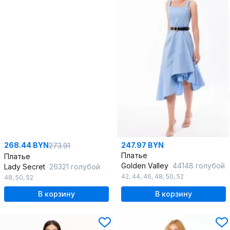
268.44 BYN
247.97 BYN
273.91
Платье
Платье
Golden Valley
44148 голубой
Lady Secret
26321 голубой
42
,
44
,
46
,
48
,
50
,
52
48
,
50
,
52
В корзину
В корзину