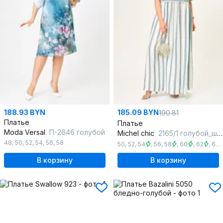
188.93 BYN
185.09 BYN
190.81
Платье
Платье
Moda Versal
П-2646 голубой
Michel chic
2165/1 голубой_штрих
48
,
50
,
52
,
54
,
56
,
58
50
,
52
,
54
,
56
,
58
,
60
,
62
,
64
В корзину
В корзину