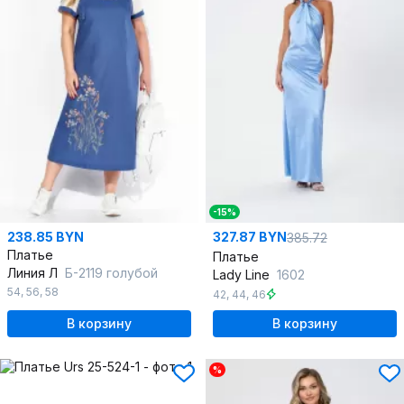
-15%
238.85 BYN
327.87 BYN
385.72
Платье
Платье
Линия Л
Б-2119 голубой
Lady Line
1602
54
,
56
,
58
42
,
44
,
46
В корзину
В корзину
%