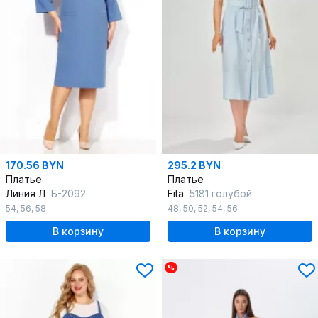
170.56 BYN
295.2 BYN
Платье
Платье
Линия Л
Б-2092
Fita
5181 голубой
54
,
56
,
58
48
,
50
,
52
,
54
,
56
В корзину
В корзину
%