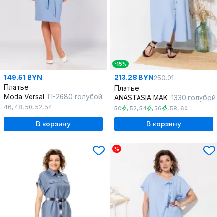
-15%
149.51 BYN
213.28 BYN
250.91
Платье
Платье
Moda Versal
П-2680 голубой
ANASTASIA MAK
1330 голубой
46
,
48
,
50
,
52
,
54
50
,
52
,
54
,
56
,
58
,
60
В корзину
В корзину
%