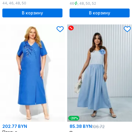
44
,
46
,
48
,
50
46
,
48
,
50
,
52
В корзину
В корзину
%
-20%
202.77 BYN
85.38 BYN
106.72