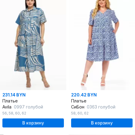
231.14 BYN
220.42 BYN
Платье
Платье
Avila
0997 голубой
СиБон
0363 голубой
56
,
58
,
60
,
62
58
,
60
,
62
В корзину
В корзину