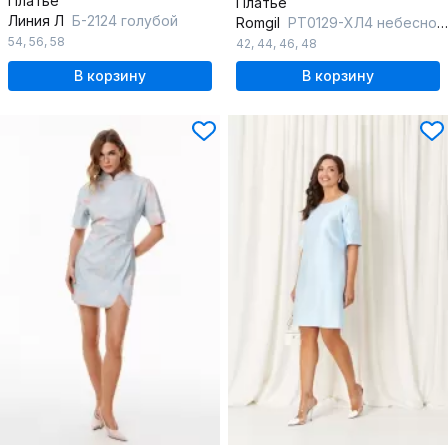
Платье
Платье
Линия Л
Б-2124 голубой
Romgil
РТ0129-ХЛ4 небесно-голубой
54
,
56
,
58
42
,
44
,
46
,
48
В корзину
В корзину