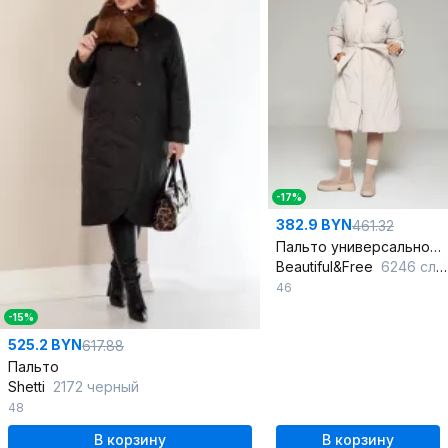
-17%
382.9 BYN
461.32
Пальто универсальное из стёганого материала с поясом
Beautiful&Free
6246 слоновая_кость
46
-15%
525.2 BYN
617.88
Пальто
Shetti
2172 черный
48
В корзину
В корзину