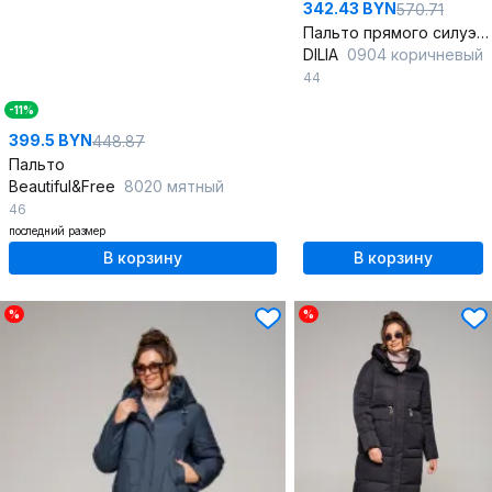
342.43 BYN
570.71
Пальто прямого силуэта на пуговицах с прорезными карманами
DILIA
0904 коричневый
44
-11%
399.5 BYN
448.87
Пальто
Beautiful&Free
8020 мятный
46
последний размер
В корзину
В корзину
%
%