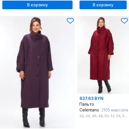
В корзину
В корзину
637.63 BYN
Пальто
Celentano
2105 марсала
42
,
44
,
46
,
48
,
50
,
52
,
54
,
56
,