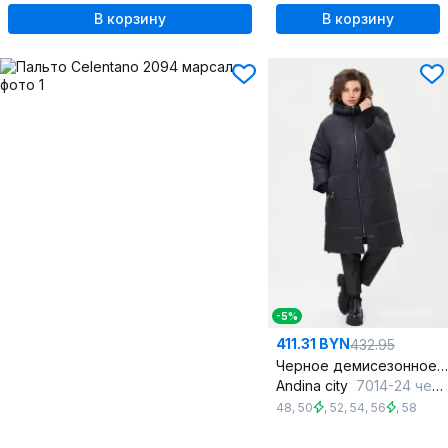
В корзину
В корзину
-5%
411.31 BYN
432.95
Черное демисезонное пальто из плащёвой ткани
Andina city
7014-24 черный
48
,
50
,
52
,
54
,
56
,
58