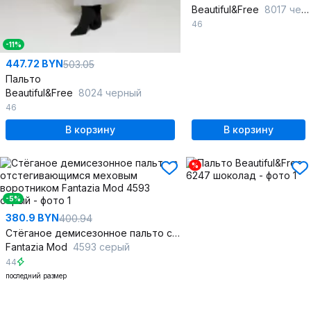
Beautiful&Free
8017 черный
46
-11%
447.72 BYN
503.05
Пальто
Beautiful&Free
8024 черный
46
В корзину
В корзину
%
-5%
380.9 BYN
400.94
Стёганое демисезонное пальто с отстегивающимся меховым воротником
Fantazia Mod
4593 серый
44
последний размер