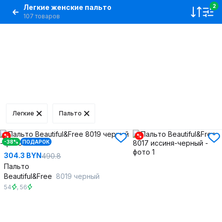
Легкие женские пальто
2
107 товаров
Легкие
Пальто
%
%
-38%
ПОДАРОК
304.3 BYN
490.8
Пальто
Beautiful&Free
8019 черный
54
,
56