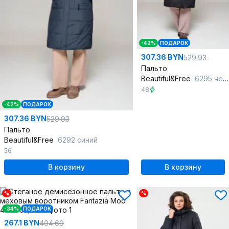
-42%
ПОДАРОК
307.36 BYN
529.93
Пальто
Beautiful&Free
6295 черный
48
-42%
ПОДАРОК
307.36 BYN
529.93
Пальто
Beautiful&Free
6292 синий
56
В корзину
В корзину
%
%
-34%
ПОДАРОК
267.1 BYN
404.69