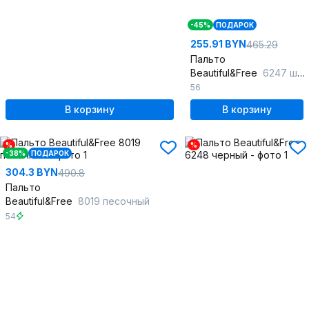
-45%
ПОДАРОК
255.91 BYN
465.29
Пальто
Beautiful&Free
6247 шоколад
56
В корзину
В корзину
%
%
-38%
ПОДАРОК
304.3 BYN
490.8
Пальто
Beautiful&Free
8019 песочный
54