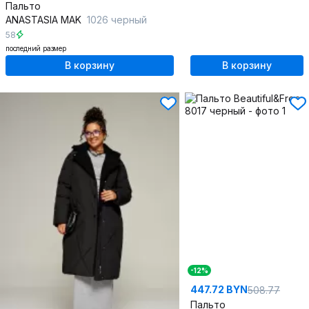
Пальто
ANASTASIA MAK
1026 черный
58
последний размер
В корзину
В корзину
-12%
447.72 BYN
508.77
Пальто