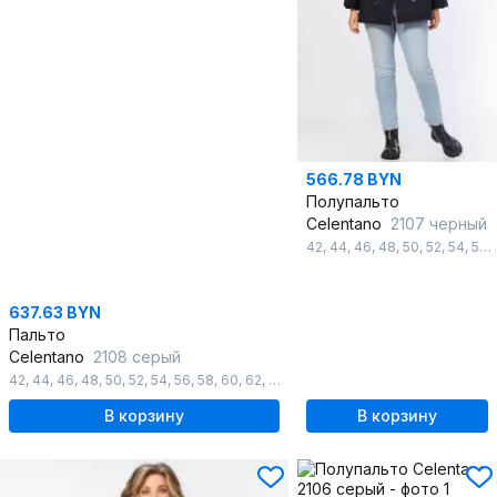
566.78 BYN
Полупальто
Celentano
2107 черный
42
,
44
,
46
,
48
,
50
,
52
,
54
,
56
,
637.63 BYN
Пальто
Celentano
2108 серый
42
,
44
,
46
,
48
,
50
,
52
,
54
,
56
,
58
,
60
,
62
,
64
,
66
,
68
,
70
,
72
,
74
,
76
,
78
,
80
,
8
В корзину
В корзину