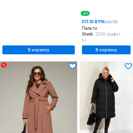
-6%
511.16 BYN
543.78
Пальто
Shetti
2206 графит
54
В корзину
В корзину
%