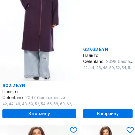
637.63 BYN
Пальто
Celentano
2098 баклажанный
42
,
44
,
46
,
48
,
50
,
52
,
54
,
56
,
602.2 BYN
Пальто
Celentano
2097 баклажанный
42
,
44
,
46
,
48
,
50
,
52
,
54
,
56
,
58
,
60
,
62
,
64
,
66
,
68
,
70
,
72
,
74
,
76
,
78
,
80
,
8
В корзину
В корзину