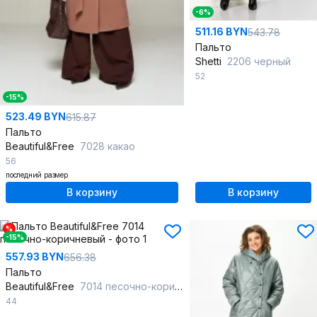
-6%
511.16 BYN
543.78
Пальто
Shetti
2206 черный
52
-15%
523.49 BYN
615.87
Пальто
Beautiful&Free
7028 какао
56
последний размер
В корзину
В корзину
%
-15%
557.93 BYN
656.38
Пальто
Beautiful&Free
7014 песочно-коричневый
44