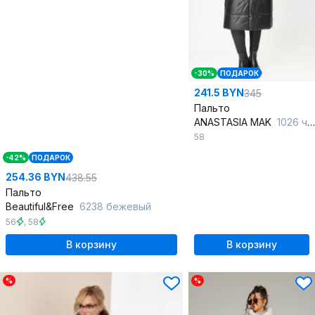
-30%
ПОДАРОК
241.5 BYN
345
Пальто
ANASTASIA MAK
1026 черный
58
-42%
ПОДАРОК
254.36 BYN
438.55
Пальто
Beautiful&Free
6238 бежевый
56
,
58
В корзину
В корзину
%
%