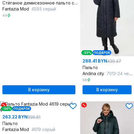
Стёганое демисезонное пальто с меховым воротником
Fantazia Mod
4593 серый
44
-33%
ПОДАРОК
288.41 BYN
430.47
Пальто
Andina city
7013-24 черный
58
В корзину
В корзину
%
%
-34%
ПОДАРОК
263.22 BYN
398.81
Пальто
Fantazia Mod
4619 серый