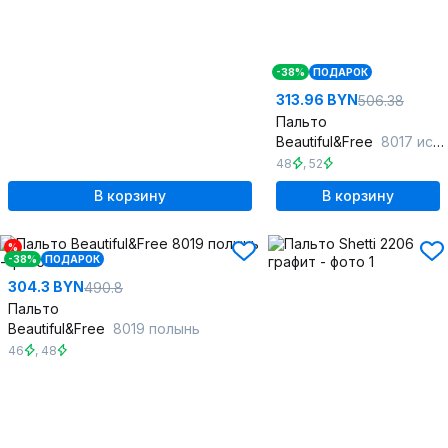
-38%
ПОДАРОК
313.96 BYN
506.38
Пальто
Beautiful&Free
8017 иссиня-черный
48
,
52
В корзину
В корзину
%
-38%
ПОДАРОК
304.3 BYN
490.8
Пальто
Beautiful&Free
8019 полынь
46
,
48