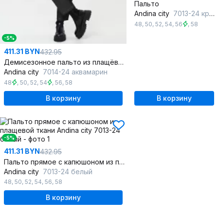
Пальто
Andina city
7013-24 красный
48
,
50
,
52
,
54
,
56
,
58
-5%
411.31 BYN
432.95
Демисезонное пальто из плащёвой ткани с капюшоном
Andina city
7014-24 аквамарин
48
,
50
,
52
,
54
,
56
,
58
В корзину
В корзину
-5%
411.31 BYN
432.95
Пальто прямое с капюшоном из плащевой ткани
Andina city
7013-24 белый
48
,
50
,
52
,
54
,
56
,
58
В корзину