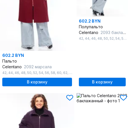
602.2 BYN
Полупальто
Celentano
2093 баклажанный
42
,
44
,
46
,
48
,
50
,
52
,
54
,
56
,
602.2 BYN
Пальто
Celentano
2092 марсала
42
,
44
,
46
,
48
,
50
,
52
,
54
,
56
,
58
,
60
,
62
,
64
,
66
,
68
,
70
,
72
,
74
,
76
,
78
,
80
,
8
В корзину
В корзину