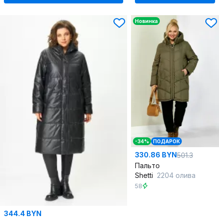
Новинка
-34%
ПОДАРОК
330.86 BYN
501.3
Пальто
Shetti
2204 олива
58
344.4 BYN