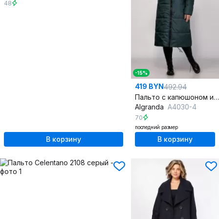
48
-15%
419 BYN
492.94
Пальто с капюшоном и наклонными карманами, стёганое утеплённое
Algranda
А4030-4
70
последний размер
В корзину
В корзину