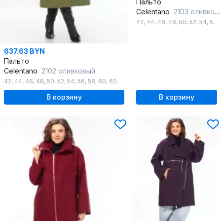
Пальто
Celentano
2103 оливковый
42
,
44
,
46
,
48
,
50
,
52
,
54
,
56
,
637.63 BYN
Пальто
Celentano
2102 оливковый
42
,
44
,
46
,
48
,
50
,
52
,
54
,
56
,
58
,
60
,
62
,
64
,
66
,
68
,
70
,
72
,
74
,
76
,
78
,
80
,
8
В корзину
В корзину