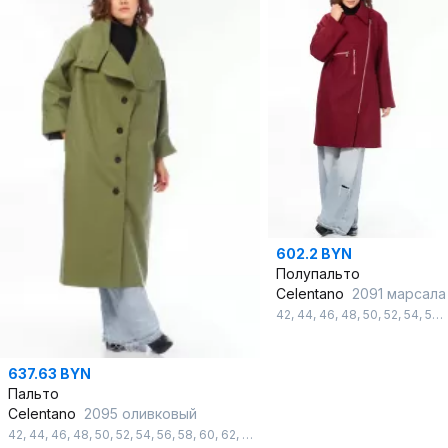
602.2 BYN
Полупальто
Celentano
2091 марсала
42
,
44
,
46
,
48
,
50
,
52
,
54
,
56
,
637.63 BYN
Пальто
Celentano
2095 оливковый
42
,
44
,
46
,
48
,
50
,
52
,
54
,
56
,
58
,
60
,
62
,
64
,
66
,
68
,
70
,
72
,
74
,
76
,
78
,
80
,
8