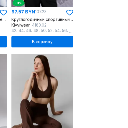
-9%
97.57 BYN
107.23
Топ из трикотажа для повседневных образов
Круглогодичный спортивный хлопковый джемпер летучая мышь
Kivviwear
4183.02
,
,
,
,
,
,
,
,
42
44
46
48
50
52
54
56
58
В корзину