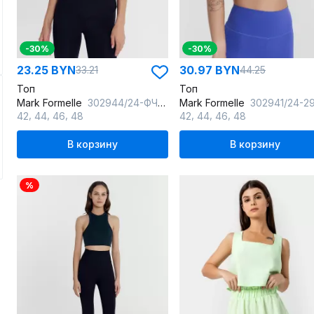
-30%
-30%
23.25 BYN
30.97 BYN
33.21
44.25
Топ
Топ
Mark Formelle
302944/24-ФЧ27924Ц-7 ночной_синий
Mark Formelle
302941/24-29598Ц-2 т.лава
,
,
,
,
,
,
42
44
46
48
42
44
46
48
В корзину
В корзину
%