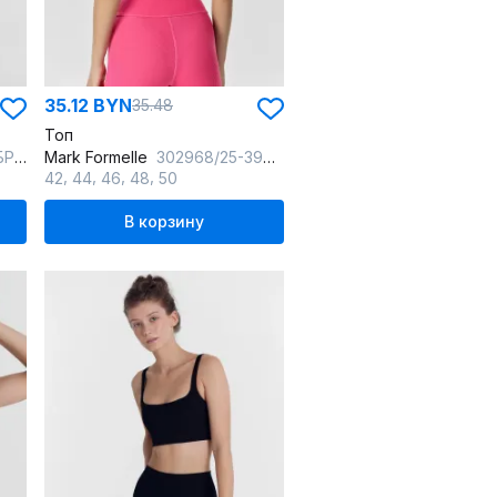
35.12 BYN
35.48
Топ
м1_018
Mark Formelle
302968/25-39027Ц-2 маджента
,
,
,
,
42
44
46
48
50
В корзину