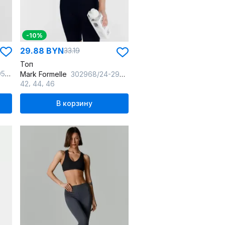
-10%
29.88 BYN
33.19
Топ
нда
Mark Formelle
302968/24-29607Ц-2 черный
,
,
42
44
46
В корзину