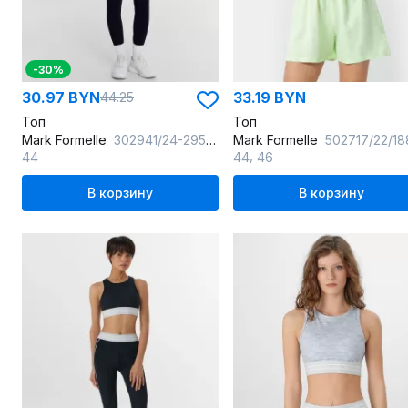
-30%
30.97 BYN
33.19 BYN
44.25
Топ
Топ
Mark Formelle
302941/24-29598Ц-2 т.зеленый
Mark Formelle
502717/22/18850Ц-9 св.зелен
,
44
44
46
В корзину
В корзину