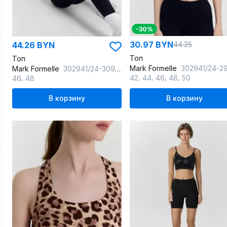
-30%
30.97 BYN
44.26 BYN
44.25
Топ
Топ
Mark Formelle
302941/24-29598Ц-2 чер
Mark Formelle
302941/24-30940Ц-2 т.зеленый1
,
,
,
,
,
42
44
46
48
50
46
48
В корзину
В корзину