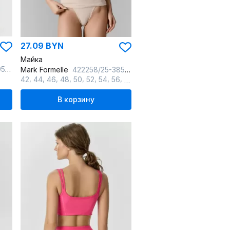
27.09 BYN
Майка
ный
Mark Formelle
422258/25-38529Б-5 нюд
,
,
,
,
,
,
,
,
42
44
46
48
50
52
54
56
60
В корзину