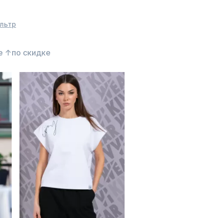
льтр
е ↑
по скидке