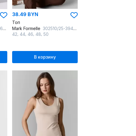
38.49 BYN
Топ
езо
Mark Formelle
302510/25-39451Ц-2 шоколадное_мартини
,
,
,
,
42
44
46
48
50
В корзину