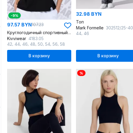
32.98 BYN
-9%
Топ
97.57 BYN
107.23
Mark Formelle
302512/25-40608Ц-2 сталь_жел
Круглогодичный спортивный хлопковый джемпер летучая мышь
,
44
46
Kivviwear
4183.05
,
,
,
,
,
,
,
42
44
46
48
50
54
56
58
В корзину
В корзину
%