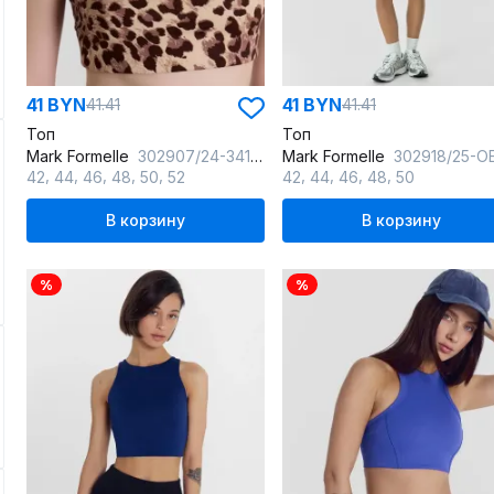
41 BYN
41 BYN
41.41
41.41
Топ
Топ
Mark Formelle
302907/24-34157П-2 леопард
Mark Formelle
302918/25-ОБР35030П-16 разводы_на_черно
,
,
,
,
,
,
,
,
,
42
44
46
48
50
52
42
44
46
48
50
В корзину
В корзину
%
%