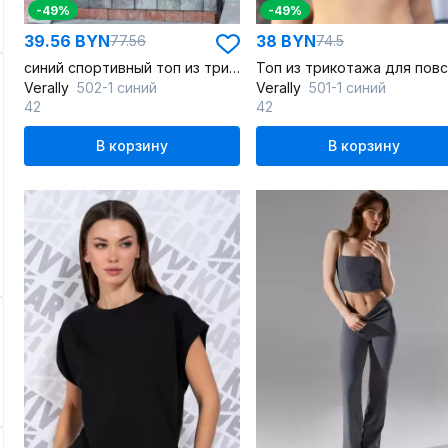
-49%
-49%
39.56 BYN
38 BYN
77.56
74.5
синий спортивный топ из трикотажа
Verally
502-1 синий
Verally
501-1 синий
42
42
В корзину
В корзину