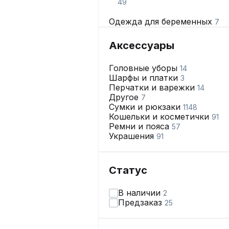
49
Одежда для беременных
7
Домашняя одежда
479
Носки, чулки и колготки
805
Аксессуары
Купальники и пляжная
одежда
49
Головные уборы
14
Нижнее бельё
2428
Шарфы и платки
3
Перчатки и варежки
14
Другое
7
Сумки и рюкзаки
1148
Кошельки и косметички
91
Ремни и пояса
57
Украшения
91
Статус
В наличии
2
Предзаказ
25