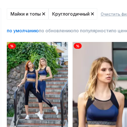
Майки и топы
Круглогодичный
Очистить фи
по умолчанию
по обновлению
по популярности
по цен
%
%