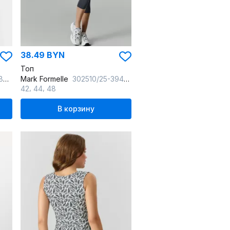
38.49 BYN
Топ
ый
Mark Formelle
302510/25-39451Ц-2 черный
,
,
42
44
48
В корзину