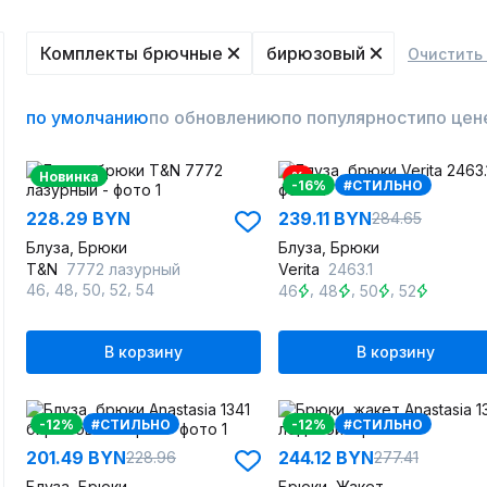
Комплекты брючные
бирюзовый
Очистить
по умолчанию
по обновлению
по популярности
по цен
Новинка
%
-16%
#СТИЛЬНО
228.29 BYN
239.11 BYN
284.65
Блуза, Брюки
Блуза, Брюки
T&N
7772 лазурный
Verita
2463.1
,
,
,
,
,
,
,
46
48
50
52
54
46
48
50
52
В корзину
В корзину
-12%
#СТИЛЬНО
-12%
#СТИЛЬНО
201.49 BYN
244.12 BYN
228.96
277.41
Блуза, Брюки
Брюки, Жакет