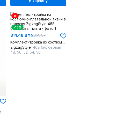
В корзину
%
-15%
314.48 BYN
369.97
Комплект-тройка из костюмно-плательной ткани в полоску
ZigzagStyle
468 бирюзовая_мята
,
,
,
,
48
50
52
54
56
й