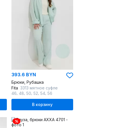
393.6 BYN
Брюки, Рубашка
Fita
3313 мятное суфле
,
,
,
,
,
46
48
50
52
54
56
В корзину
%