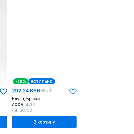
-20%
#СТИЛЬНО
292.24 BYN
365.31
Блуза, Брюки
AXXA
4701
,
,
48
50
52
В корзину