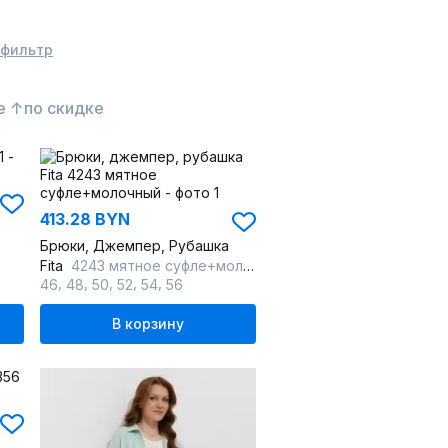
 фильтр
е ↑
по скидке
413.28 BYN
Брюки, Джемпер, Рубашка
Fita
4243 мятное суфле+молочный
,
,
,
,
,
46
48
50
52
54
56
В корзину