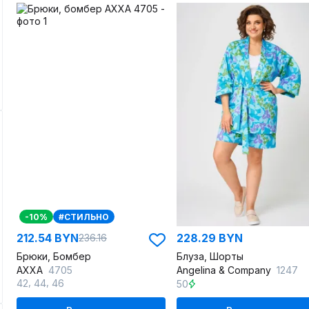
-10%
#СТИЛЬНО
212.54 BYN
228.29 BYN
236.16
Брюки, Бомбер
Блуза, Шорты
AXXA
4705
Angelina & Сompany
1247
,
,
42
44
46
50