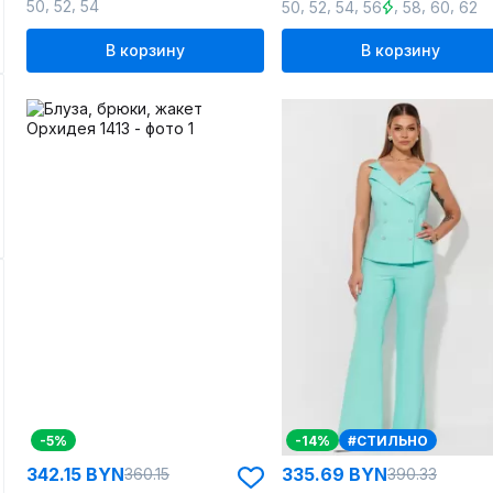
,
,
,
,
,
,
,
,
50
52
54
50
52
54
56
58
60
62
В корзину
В корзину
-5%
-14%
#СТИЛЬНО
342.15 BYN
335.69 BYN
360.15
390.33