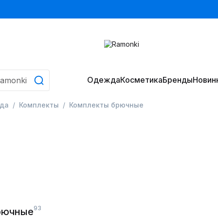
Одежда
Косметика
Бренды
Новин
да
Комплекты
Комплекты брючные
93
рючные