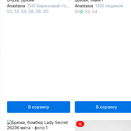
Anastasia
1341 бирюзовый-горох
Anastasia
1356 ледяной
,
,
,
,
,
,
,
50
52
54
56
58
60
50
52
54
В корзину
В корзину
%