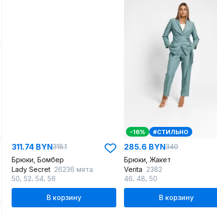
-16%
#СТИЛЬНО
311.74 BYN
285.6 BYN
318.1
340
Брюки, Бомбер
Брюки, Жакет
Lady Secret
26236 мята
Verita
2382
,
,
,
,
,
50
52
54
56
46
48
50
В корзину
В корзину