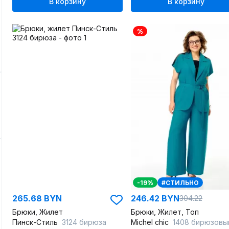
В корзину
В корзину
%
-19%
#СТИЛЬНО
265.68 BYN
246.42 BYN
304.22
Брюки, Жилет
Брюки, Жилет, Топ
Пинск-Стиль
3124 бирюза
Michel chic
1408 бирюзовы