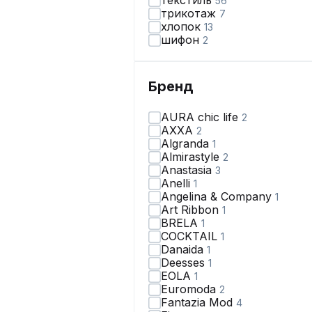
текстиль
56
трикотаж
7
хлопок
13
шифон
2
Бренд
AURA chic life
2
AXXA
2
Algranda
1
Almirastyle
2
Anastasia
3
Anelli
1
Angelina & Сompany
1
Art Ribbon
1
BRELA
1
COCKTAIL
1
Danaida
1
Deesses
1
EOLA
1
Euromoda
2
Fantazia Mod
4