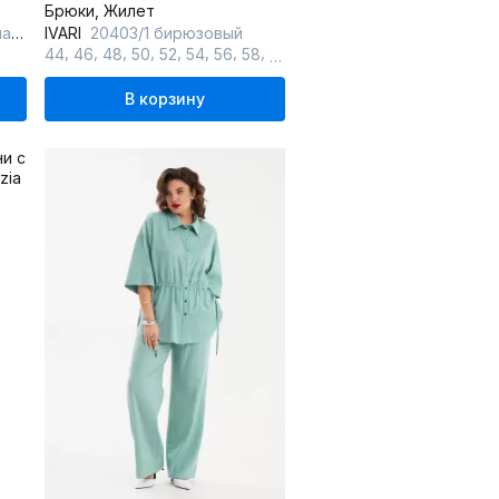
Брюки, Жилет
рь
IVARI
20403/1 бирюзовый
,
,
,
,
,
,
,
,
,
44
46
48
50
52
54
56
58
60
62
В корзину