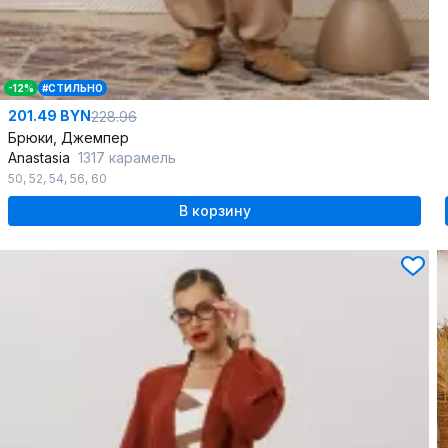
-12%
#СТИЛЬНО
201.49 BYN
228.96
Брюки, Джемпер
Anastasia
1317 карамель
50
,
52
,
54
,
56
,
60
В корзину