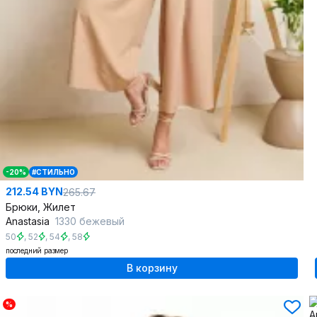
-20%
#СТИЛЬНО
212.54 BYN
265.67
Брюки, Жилет
Anastasia
1330 бежевый
50
,
52
,
54
,
58
последний размер
В корзину
%