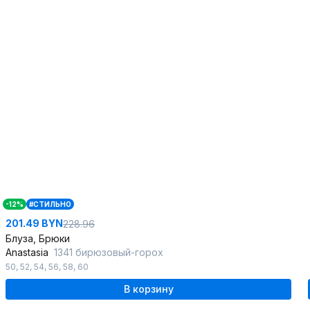
-12%
#СТИЛЬНО
201.49 BYN
228.96
Блуза, Брюки
Anastasia
1341 бирюзовый-горох
50
,
52
,
54
,
56
,
58
,
60
В корзину