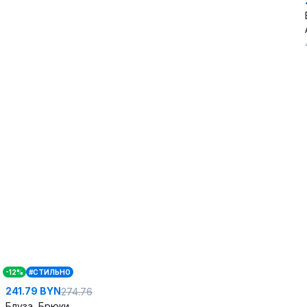
-12%
#СТИЛЬНО
241.79 BYN
274.76
Блуза, Брюки