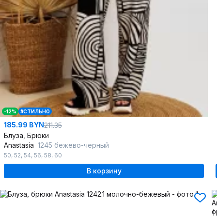
-12%
#СТИЛЬНО
185.99 BYN
211.35
Блуза, Брюки
Anastasia
1245 бежево-черный
50
,
52
,
54
,
56
,
58
,
60
В корзину