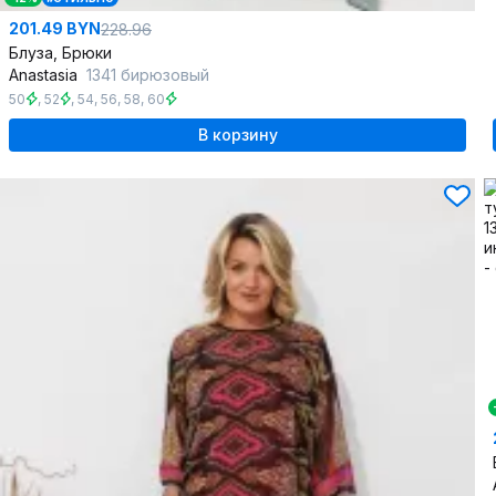
201.49 BYN
228.96
Блуза, Брюки
Anastasia
1341 бирюзовый
50
,
52
,
54
,
56
,
58
,
60
В корзину