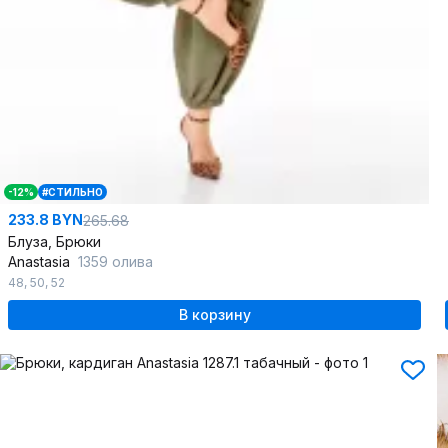
-12%
#СТИЛЬНО
233.8 BYN
265.68
Блуза, Брюки
Anastasia
1359 олива
48
,
50
,
52
В корзину