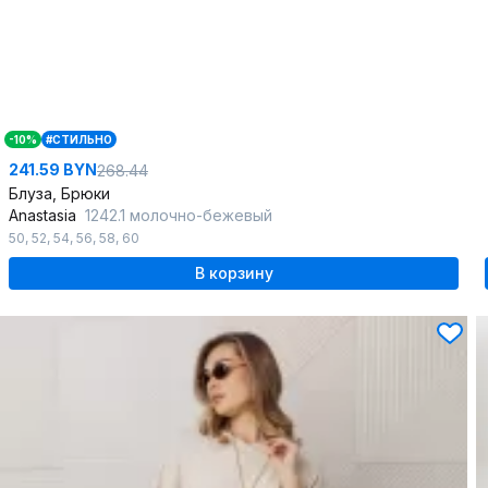
-10%
#СТИЛЬНО
241.59 BYN
268.44
Блуза, Брюки
Anastasia
1242.1 молочно-бежевый
50
,
52
,
54
,
56
,
58
,
60
В корзину