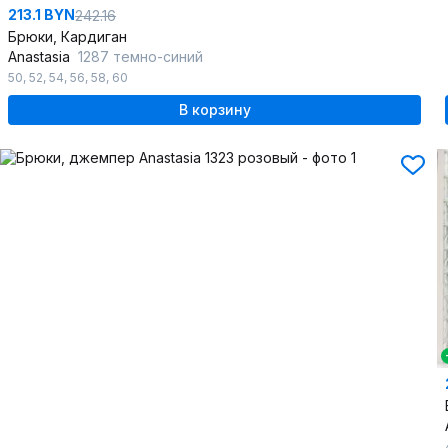
213.1 BYN
242.16
Брюки, Кардиган
Anastasia
1287 темно-синий
50
,
52
,
54
,
56
,
58
,
60
В корзину