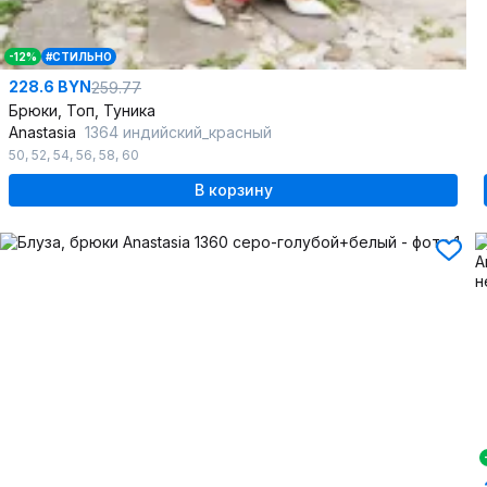
-12%
#СТИЛЬНО
228.6 BYN
259.77
Брюки, Топ, Туника
Anastasia
1364 индийский_красный
50
,
52
,
54
,
56
,
58
,
60
В корзину