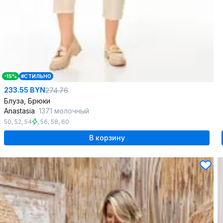
-15%
#СТИЛЬНО
233.55 BYN
274.76
Блуза, Брюки
Anastasia
1371 молочный
50
,
52
,
54
,
56
,
58
,
60
В корзину