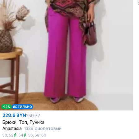
-12%
#СТИЛЬНО
228.6 BYN
259.77
Брюки, Топ, Туника
Anastasia
1339 фиолетовый
50
,
52
,
54
,
56
,
58
,
60