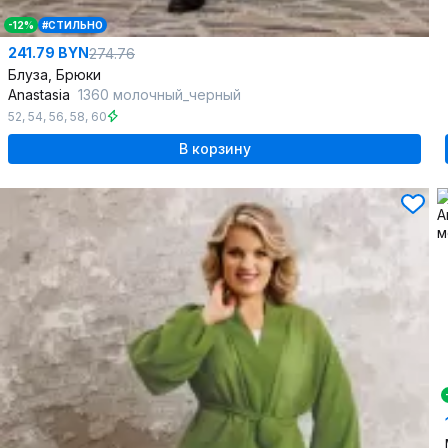
-12%
#СТИЛЬНО
241.79 BYN
274.76
Блуза, Брюки
Anastasia
1360 молочный_черный
52
,
54
,
56
,
58
,
60
В корзину