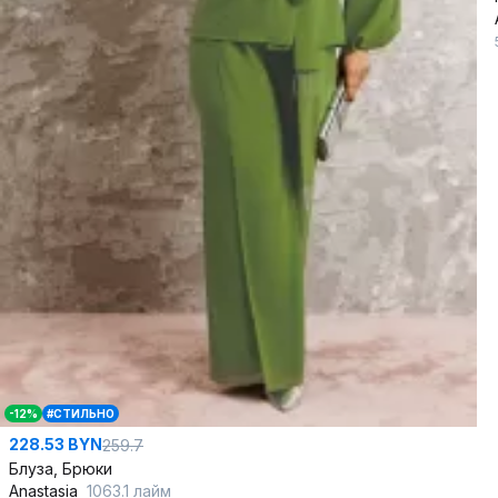
-12%
#СТИЛЬНО
228.53 BYN
259.7
Блуза, Брюки
Anastasia
1063.1 лайм