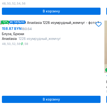
48
,
50
,
52
,
54
,
56
В корзину
-12%
#СТИЛЬНО
158.87 BYN
180.54
Блуза, Брюки
Anastasia
1228 изумрудный_жемчуг
48
,
50
,
52
,
56
,
58
В корзину