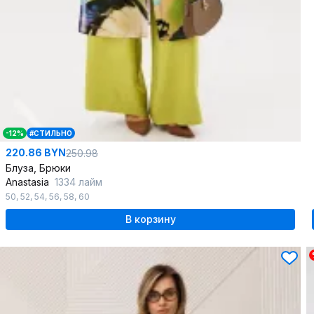
-12%
#СТИЛЬНО
220.86 BYN
250.98
Блуза, Брюки
Anastasia
1334 лайм
50
,
52
,
54
,
56
,
58
,
60
В корзину