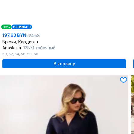
-12%
#СТИЛЬНО
197.63 BYN
224.58
Брюки, Кардиган
Anastasia
1287.1 табачный
50
,
52
,
54
,
56
,
58
,
60
В корзину