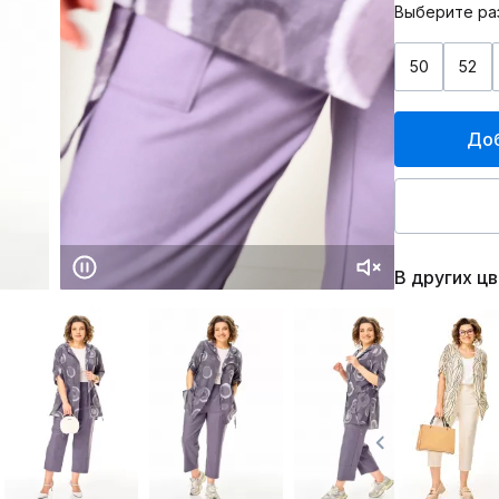
Выберите ра
50
52
Доб
В других ц