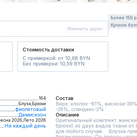
Более 150 
Купили бол
Изменить адрес
Стоимость доставки
С примеркой: от 10,68 BYN
Без примерки: 10,59 BYN
Состав
164
Верх: хлопок -61%, вискоза-39%
Блуза,
Брюки
фиолетовый
Демисезон
Описание
Оригинальный комплект женский
есна 2026,
Лето 2026
На каждый день
брюки) из двух видов ткани от б
для любого случая.    Блузка пря
бокам разрезы. По переду нагру