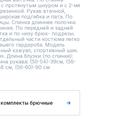
 с протянутым шнуром и с 2-мя 
езинкой. Рукав втачной, 
ирокая подгибка и пата. По 
ицы. Спинка длиннее полочки. 
зинке. По передней и задней 
ка и по низу брюк- подрезы. 
тдельный части костюма легко 
ашего гардероба. Модель 
ный кэжуал, спортивный шик.  
. Длина блузки (по спинке):
ина рукава: (50-54)-39см, (56-
88 см, (56-60)-90 см
 комплекты брючные