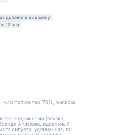
раз добавили в корзину
ее 12 раз
, низ: полиэстер-70%, вискоза 
 2-х пердментый (блузка, 
ренда Anastasia, идеальный 
мого силуэта, удлиненная, по 
дная выточка. По спинке 