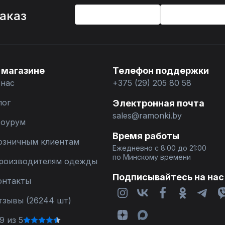
%
заказ
 магазине
Телефон поддержки
 нас
+375 (29) 205 80 58
лог
Электронная почта
sales@ramonki.by
оурум
Время работы
озничным клиентам
Ежедневно с 8:00 до 21:00
по Минскому времени
роизводителям одежды
Подписывайтесь на нас
онтакты
тзывы (26244 шт)
9 из 5