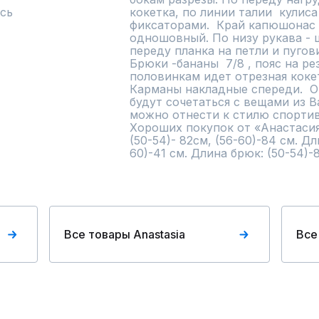
сь
кокетка, по линии талии  кулиса
фиксаторами.  Край капюшонас р
одношовный. По низу рукава - ш
переду планка на петли и пугов
Брюки -бананы  7/8 , пояс на ре
половинкам идет отрезная кокет
Карманы накладные спереди.  О
будут сочетаться с вещами из В
можно отнести к стилю спортив
Хороших покупок от «Анастасия»
(50-54)- 82см, (56-60)-84 см. Дл
60)-41 см. Длина брюк: (50-54)-
Все товары Anastasia
Все