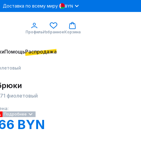
Доставка по всему миру
BYN
Профиль
Избранное
Корзина
ки
Помощь
Распродажа
иолетовый
 брюки
1371 фиолетовый
ена:
%
Подробнее
.66 BYN