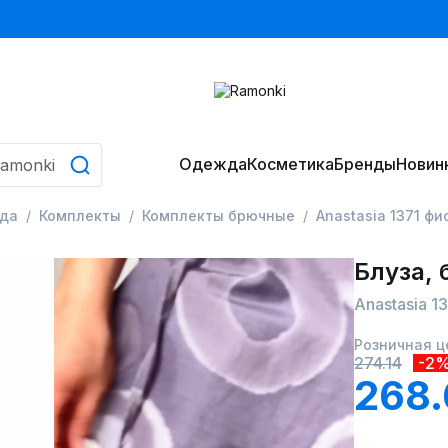
Одежда
Косметика
Бренды
Новин
да
Комплекты
Комплекты брючные
Anastasia 1371 ф
Блуза,
Anastasia 
Розничная ц
274.14
-2
268