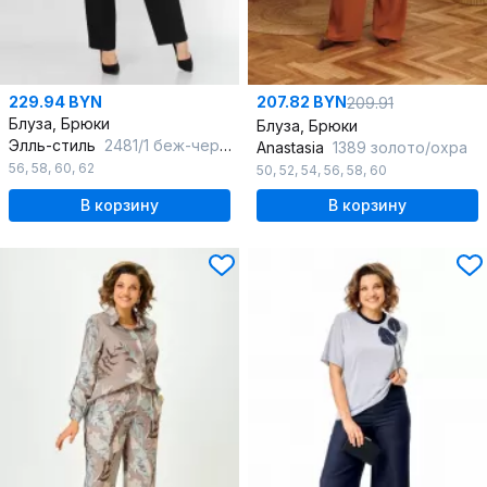
229.94 BYN
207.82 BYN
209.91
Блуза, Брюки
Блуза, Брюки
Элль-стиль
2481/1 беж-черный
Anastasia
1389 золото/охра
56
,
58
,
60
,
62
50
,
52
,
54
,
56
,
58
,
60
В корзину
В корзину