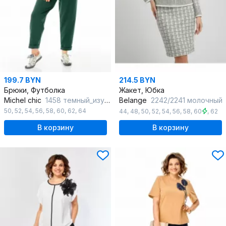
199.7 BYN
214.5 BYN
Брюки, Футболка
Жакет, Юбка
Michel chic
1458 темный_изумруд_белый
Belange
2242/2241 молочный
50
,
52
,
54
,
56
,
58
,
60
,
62
,
64
44
,
48
,
50
,
52
,
54
,
56
,
58
,
60
,
62
В корзину
В корзину