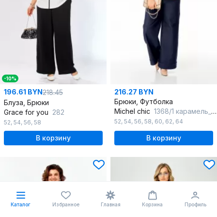
-10%
196.61 BYN
216.27 BYN
218.45
Брюки, Футболка
Блуза, Брюки
Michel chic
1368/1 карамель_синий
Grace for you
282
52
,
54
,
56
,
58
,
60
,
62
,
64
52
,
54
,
56
,
58
В корзину
В корзину
Каталог
Избранное
Главная
Корзина
Профиль