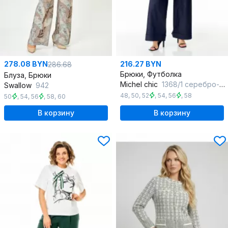
278.08 BYN
216.27 BYN
286.68
Брюки, Футболка
Блуза, Брюки
Michel chic
1368/1 серебро-синий
Swallow
942
48
,
50
,
52
,
54
,
56
,
58
50
,
54
,
56
,
58
,
60
В корзину
В корзину