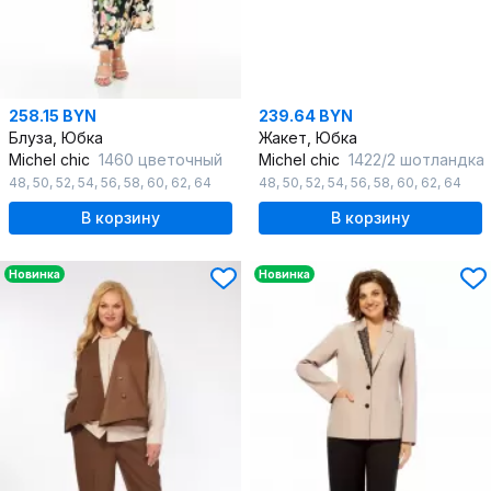
258.15 BYN
239.64 BYN
Блуза, Юбка
Жакет, Юбка
Michel chic
1460 цветочный
Michel chic
1422/2 шотландка
48
,
50
,
52
,
54
,
56
,
58
,
60
,
62
,
64
48
,
50
,
52
,
54
,
56
,
58
,
60
,
62
,
64
В корзину
В корзину
Новинка
Новинка