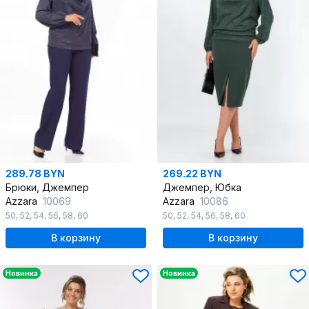
289.78 BYN
269.22 BYN
Брюки, Джемпер
Джемпер, Юбка
Azzara
10069
Azzara
10086
50
,
52
,
54
,
56
,
58
,
60
50
,
52
,
54
,
56
,
58
,
60
В корзину
В корзину
Новинка
Новинка