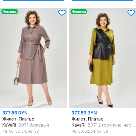
Новинка
Новинка
377.86 BYN
377.86 BYN
Жилет, Платье
Жилет, Платье
KaVaRi
8071 бежевый
KaVaRi
8071.2 горчично-черный
48
,
50
,
52
,
54
,
56
,
58
48
,
50
,
52
,
54
,
56
,
58