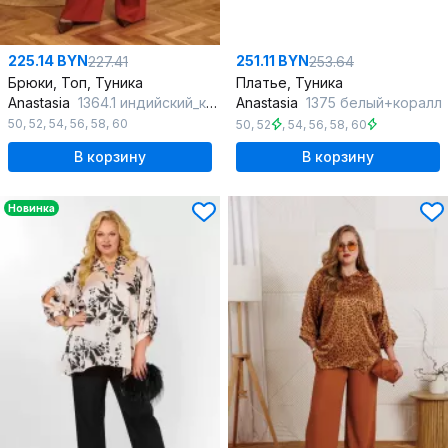
225.14 BYN
251.11 BYN
227.41
253.64
Брюки, Топ, Туника
Платье, Туника
Anastasia
1364.1 индийский_красный
Anastasia
1375 белый+коралл
50
,
52
,
54
,
56
,
58
,
60
50
,
52
,
54
,
56
,
58
,
60
В корзину
В корзину
Новинка