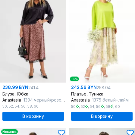
-6%
238.99 BYN
242.56 BYN
241.4
258.04
Блуза, Юбка
Платье, Туника
Anastasia
1394 черный/розовое_золото
Anastasia
1375 белый+лайм
50
,
52
,
54
,
56
,
58
,
60
50
,
52
,
54
,
56
,
58
,
60
В корзину
В корзину
Новинка