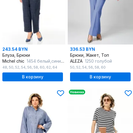
243.54 BYN
336.53 BYN
Блуза, Брюки
Брюки, Жакет, Топ
Michel chic
1454 белый,синий_гленчек
ALEZA
1250 голубой
48
,
50
,
52
,
54
,
56
,
58
,
60
,
62
,
64
50
,
52
,
54
,
56
,
58
,
60
В корзину
В корзину
Новинка