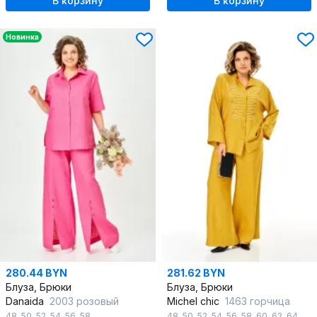
В корзину
В корзину
Новинка
280.44 BYN
281.62 BYN
Блуза, Брюки
Блуза, Брюки
Danaida
2003 розовый
Michel chic
1463 горчица
48
,
50
,
52
,
54
,
56
,
58
48
,
50
,
52
,
54
,
56
,
58
,
60
,
62
,
64