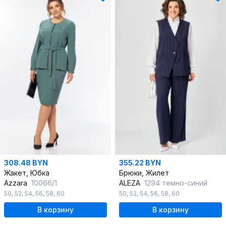
308.48 BYN
355.22 BYN
Жакет, Юбка
Брюки, Жилет
Azzara
10066/1
ALEZA
1294 темно-синий
50
,
52
,
54
,
56
,
58
,
60
50
,
52
,
54
,
56
,
58
,
60
В корзину
В корзину