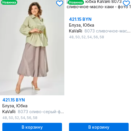
Новинка
Новинка
421.15 BYN
Блуза, Юбка
KaVaRi
8073 сливочное-масло-хаки
48
,
50
,
52
,
54
,
56
,
58
421.15 BYN
Блуза, Юбка
KaVaRi
8073 оливо-серый-фиолетовый
48
,
50
,
52
,
54
,
56
,
58
В корзину
В корзину