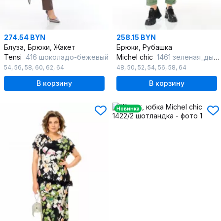
274.54 BYN
258.15 BYN
Блуза, Брюки, Жакет
Брюки, Рубашка
Tensi
416 шоколадо-бежевый
Michel chic
1461 зеленая_дымка
54
,
56
,
58
,
60
,
62
,
64
48
,
50
,
52
,
54
,
56
,
58
,
64
В корзину
В корзину
Новинка