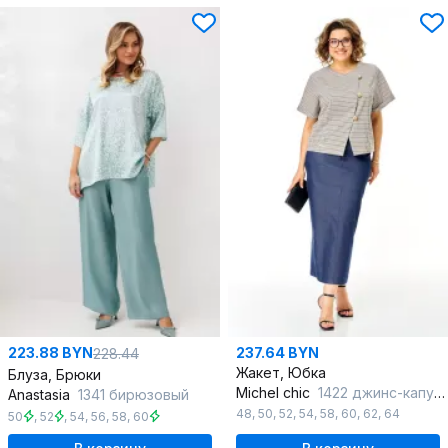
223.88 BYN
237.64 BYN
228.44
Жакет, Юбка
Блуза, Брюки
Michel chic
1422 джинс-капучино
Anastasia
1341 бирюзовый
48
,
50
,
52
,
54
,
58
,
60
,
62
,
64
50
,
52
,
54
,
56
,
58
,
60