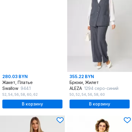
280.03 BYN
355.22 BYN
Жакет, Платье
Брюки, Жилет
Swallow
944.1
ALEZA
1294 серо-синий
52
,
54
,
56
,
58
,
60
,
62
50
,
52
,
54
,
56
,
58
,
60
В корзину
В корзину