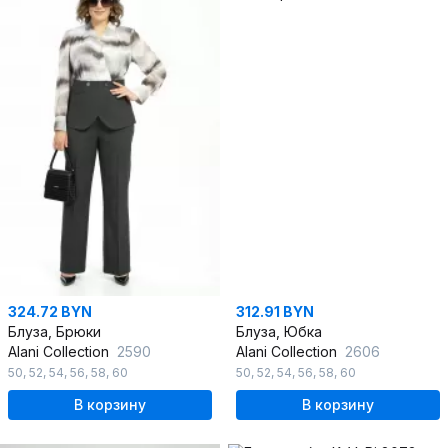
324.72 BYN
312.91 BYN
Блуза, Брюки
Блуза, Юбка
Alani Collection
2590
Alani Collection
2606
50
,
52
,
54
,
56
,
58
,
60
50
,
52
,
54
,
56
,
58
,
60
В корзину
В корзину