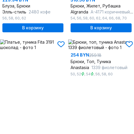
Блуза, Брюки
Брюки, Жилет, Рубашка
Элль-стиль
2480 кофе
Algranda
А-4171 коричневый-молочный
56
,
58
,
60
,
62
54
,
56
,
58
,
60
,
62
,
64
,
66
,
68
,
70
В корзину
В корзину
254 BYN
259.18
Брюки, Топ, Туника
Anastasia
1339 фиолетовый
50
,
52
,
54
,
56
,
58
,
60