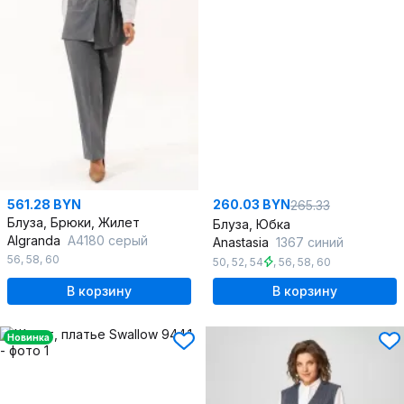
561.28 BYN
260.03 BYN
265.33
Блуза, Брюки, Жилет
Блуза, Юбка
Algranda
А4180 серый
Anastasia
1367 синий
56
,
58
,
60
50
,
52
,
54
,
56
,
58
,
60
В корзину
В корзину
Новинка