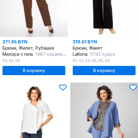
371.95 BYN
319.61 BYN
Брюки, Жилет, Рубашка
Брюки, Жакет
Милора-стиль
1487 карамель+молочный_шоколад
LaKona
11742 пудра
54
,
56
,
58
50
,
52
,
54
,
56
,
58
,
60
В корзину
В корзину