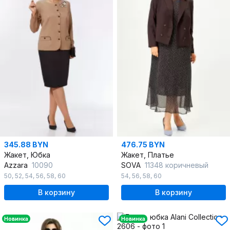
345.88 BYN
476.75 BYN
Жакет, Юбка
Жакет, Платье
Azzara
10090
SOVA
11348 коричневый
50
,
52
,
54
,
56
,
58
,
60
54
,
56
,
58
,
60
В корзину
В корзину
Новинка
Новинка