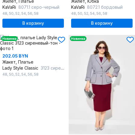
Жилет, Платье
Жилет, Юбка
KaVaRi
8071.1 серо-черный
KaVaRi
8072.1 бордовый
48
,
50
,
52
,
54
,
56
,
58
48
,
50
,
52
,
54
,
56
,
58
В корзину
В корзину
Новинка
Новинка
202.05 BYN
Жакет, Платье
Lady Style Classic
3123 сиреневый-тон
48
,
50
,
52
,
54
,
56
,
58