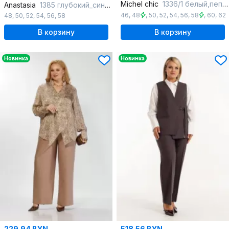
Michel chic
1336/1 белый,пепел
Anastasia
1385 глубокий_синий/голубой
46
,
48
,
50
,
52
,
54
,
56
,
58
,
60
,
62
48
,
50
,
52
,
54
,
56
,
58
В корзину
В корзину
Новинка
Новинка
229.94 BYN
518.56 BYN