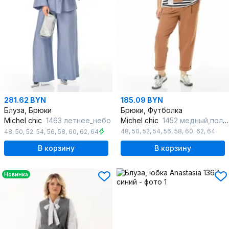
281.62 BYN
185.09 BYN
Блуза, Брюки
Брюки, Футболка
Michel chic
1463 летнее_небо
Michel chic
1452 медный,полоска
48
,
50
,
52
,
54
,
56
,
58
,
60
,
62
,
64
48
,
50
,
52
,
54
,
56
,
58
,
60
,
62
,
64
В корзину
В корзину
Новинка