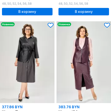
48
,
50
,
52
,
54
,
56
,
58
48
,
50
,
52
,
54
,
56
,
58
В корзину
В корзину
Новинка
Новинка
377.86 BYN
383.76 BYN