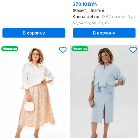
370.18 BYN
Жакет, Платье
Karina deLux
1382 сизый+бургунди
52
,
54
,
56
,
58
,
60
,
62
В корзину
В корзину
Новинка
Новинка