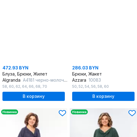
472.93 BYN
286.03 BYN
Блуза, Брюки, Жилет
Брюки, Жакет
Algranda
А4181 черно-молочный
Azzara
10083
58
,
60
,
62
,
64
,
66
,
68
,
70
50
,
52
,
54
,
56
,
58
,
60
В корзину
В корзину
Новинка
Новинка