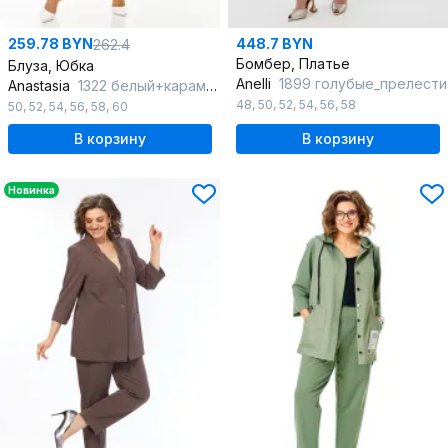
259.78 BYN
448.7 BYN
262.4
Бомбер, Платье
Блуза, Юбка
Anelli
1899 голубые_прелести
Anastasia
1322 белый+карамель
48
,
50
,
52
,
54
,
56
,
58
50
,
52
,
54
,
56
,
58
,
60
В корзину
В корзину
Новинка