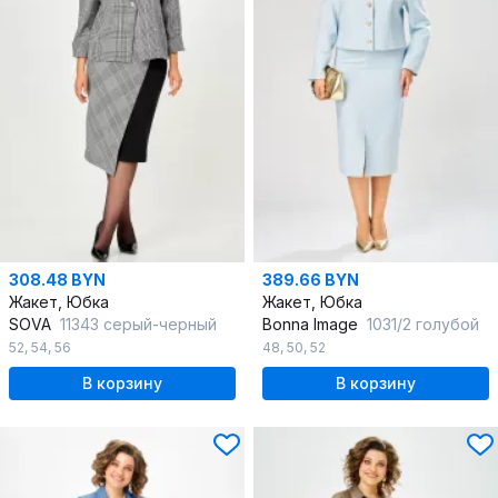
308.48 BYN
389.66 BYN
Жакет, Юбка
Жакет, Юбка
SOVA
11343 серый-черный
Bonna Image
1031/2 голубой
52
,
54
,
56
48
,
50
,
52
В корзину
В корзину