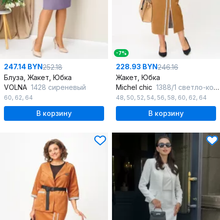
-7%
247.14 BYN
228.93 BYN
252.18
246.16
Блуза, Жакет, Юбка
Жакет, Юбка
VOLNA
1428 сиреневый
Michel chic
1388/1 светло-коричневый
60
,
62
,
64
48
,
50
,
52
,
54
,
56
,
58
,
60
,
62
,
64
В корзину
В корзину