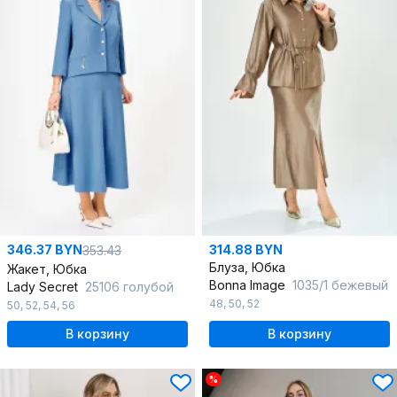
346.37 BYN
314.88 BYN
353.43
Блуза, Юбка
Жакет, Юбка
Bonna Image
1035/1 бежевый
Lady Secret
25106 голубой
48
,
50
,
52
50
,
52
,
54
,
56
В корзину
В корзину
%