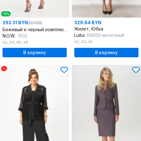
-5%
292.31 BYN
329.64 BYN
307.69
Жилет, Юбка
Бежевый и черный комплект блуза и юбка с пайетками
Luitui
R4056 молочный
N.O.W.
1502
42
,
44
,
46
42
,
44
,
46
,
48
В корзину
В корзину
%