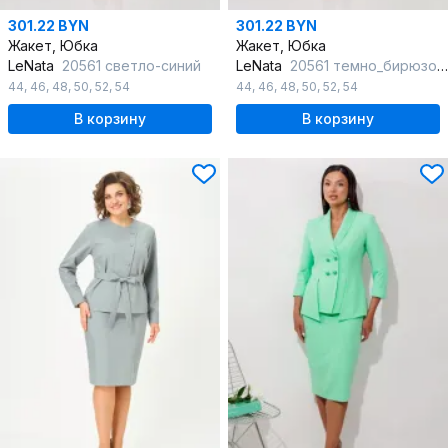
301.22 BYN
301.22 BYN
Жакет, Юбка
Жакет, Юбка
LeNata
20561 светло-синий
LeNata
20561 темно_бирюзовый
44
,
46
,
48
,
50
,
52
,
54
44
,
46
,
48
,
50
,
52
,
54
В корзину
В корзину