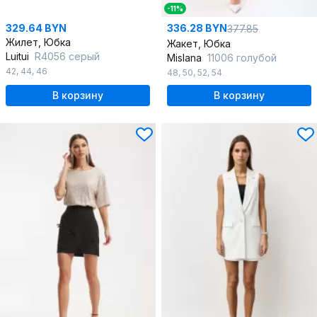
-11%
329.64 BYN
336.28 BYN
377.85
Жилет, Юбка
Жакет, Юбка
Luitui
R4056 серый
Mislana
11006 голубой
42
,
44
,
46
48
,
50
,
52
,
54
В корзину
В корзину