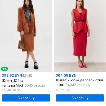
-9%
392.62 BYN
364.08 BYN
431.45
Жилет и юбка деловой стиль из текстиля
Жакет, Юбка
Luitui
R4042 красный
Fantazia Mod
5045 рыжий
42
,
44
,
46
46
,
48
,
50
,
52
В корзину
В корзину