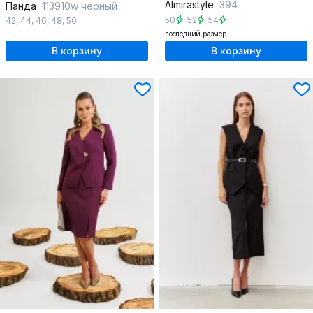
Almirastyle
394
Панда
113910w черный
50
,
52
,
54
42
,
44
,
46
,
48
,
50
последний размер
В корзину
В корзину