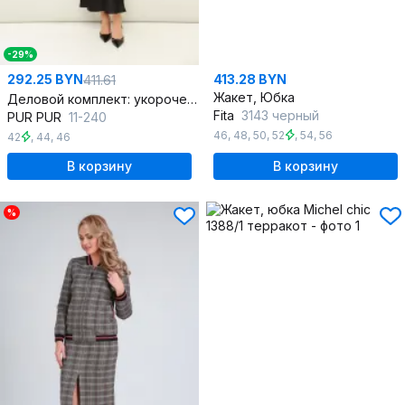
-29%
292.25 BYN
413.28 BYN
411.61
Жакет, Юбка
Деловой комплект: укороченный жакет с кружевом и сатином
Fita
3143 черный
PUR PUR
11-240
46
,
48
,
50
,
52
,
54
,
56
42
,
44
,
46
В корзину
В корзину
%