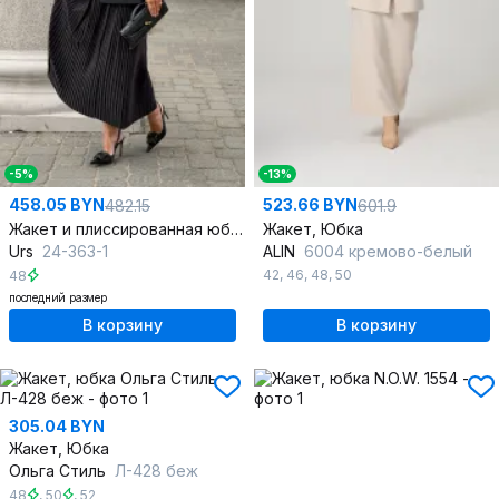
-5%
-13%
458.05 BYN
523.66 BYN
482.15
601.9
Жакет и плиссированная юбка элегантный комплект
Жакет, Юбка
Urs
24-363-1
ALIN
6004 кремово-белый
42
,
46
,
48
,
50
48
последний размер
В корзину
В корзину
305.04 BYN
Жакет, Юбка
Ольга Стиль
Л-428 беж
48
,
50
,
52