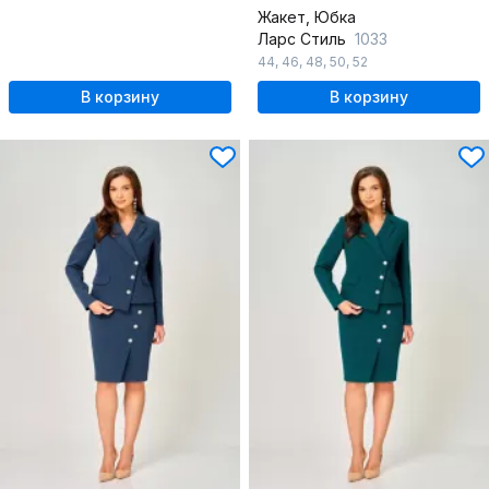
Жакет, Юбка
Ларс Стиль
1033
44
,
46
,
48
,
50
,
52
В корзину
В корзину