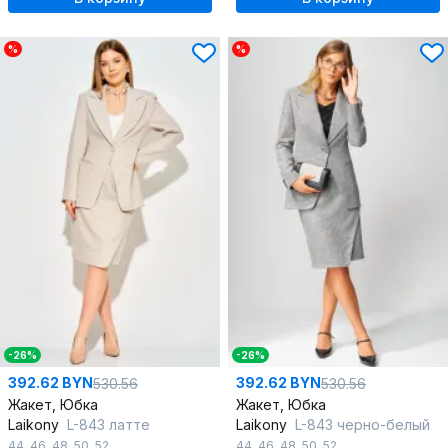
%
%
-26%
-26%
392.62 BYN
392.62 BYN
530.56
530.56
Жакет, Юбка
Жакет, Юбка
Laikony
L-843 латте
Laikony
L-843 черно-белый
44
,
46
,
48
,
50
,
52
44
,
46
,
48
,
50
,
52