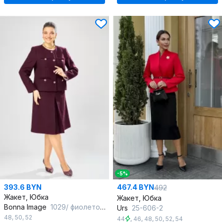
-5%
393.6 BYN
467.4 BYN
492
Жакет, Юбка
Жакет, Юбка
Bonna Image
1029/ фиолетовый
Urs
25-606-2
48
,
50
,
52
44
,
46
,
48
,
50
,
52
,
54