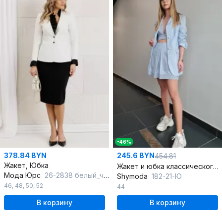
-46%
378.84 BYN
245.6 BYN
454.81
Жакет, Юбка
Жакет и юбка классического силуэта из текстиля с шерстью
Мода Юрс
26-2838 белый_черный
Shymoda
182-21-Ю
46
,
48
,
50
,
52
44
В корзину
В корзину