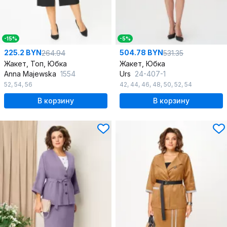
-15%
-5%
225.2 BYN
504.78 BYN
264.94
531.35
Жакет, Топ, Юбка
Жакет, Юбка
Anna Majewska
1554
Urs
24-407-1
52
,
54
,
56
42
,
44
,
46
,
48
,
50
,
52
,
54
В корзину
В корзину