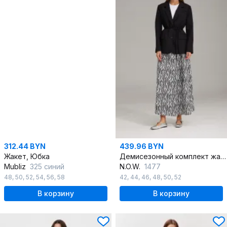
312.44 BYN
439.96 BYN
Жакет, Юбка
Демисезонный комплект жакет и юбка в стиле casual
Mubliz
325 синий
N.O.W.
1477
48
,
50
,
52
,
54
,
56
,
58
42
,
44
,
46
,
48
,
50
,
52
В корзину
В корзину