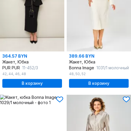
364.57 BYN
389.66 BYN
Жакет, Юбка
Жакет, Юбка
PUR PUR
11-452/3
Bonna Image
1031/1 молочный
42
,
44
,
46
,
48
48
,
50
,
52
В корзину
В корзину