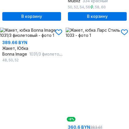
Mubliz
334 красный
50
,
52
,
54
,
56
,
58
,
60
В корзину
В корзину
389.66 BYN
Жакет, Юбка
Bonna Image
1031/3 фиолетовый
48
,
50
,
52
-6%
360.6 BYN
383.61