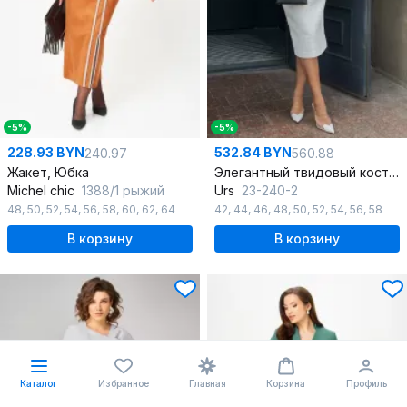
-5%
-5%
228.93 BYN
532.84 BYN
240.97
560.88
Жакет, Юбка
Элегантный твидовый костюм с юбкой-карандаш и отделкой тесьмой
Michel chic
1388/1 рыжий
Urs
23-240-2
48
,
50
,
52
,
54
,
56
,
58
,
60
,
62
,
64
42
,
44
,
46
,
48
,
50
,
52
,
54
,
56
,
58
В корзину
В корзину
Каталог
Избранное
Главная
Корзина
Профиль