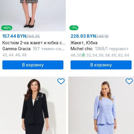
-45%
-7%
157.44 BYN
228.93 BYN
286.25
246.16
Костюм 2-ка жакет и юбка с застежкой на молнии
Жакет, Юбка
Gamma Gracia
167 темно-серый-клетка
Michel chic
1388/1 терракот
42
,
44
,
46
,
48
48
,
50
,
52
,
54
,
56
,
58
,
60
,
62
,
64
В корзину
В корзину