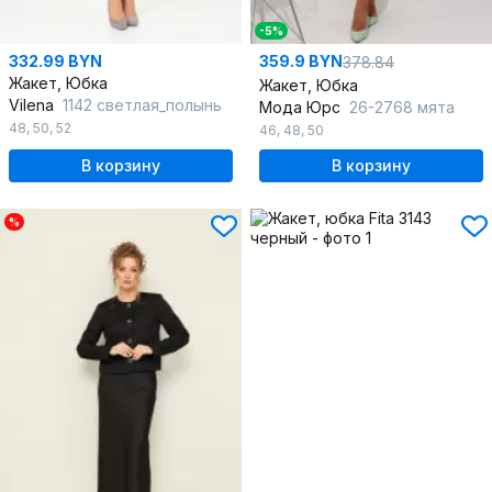
-5%
332.99 BYN
359.9 BYN
378.84
Жакет, Юбка
Жакет, Юбка
Vilena
1142 светлая_полынь
Мода Юрс
26-2768 мята
48
,
50
,
52
46
,
48
,
50
В корзину
В корзину
%