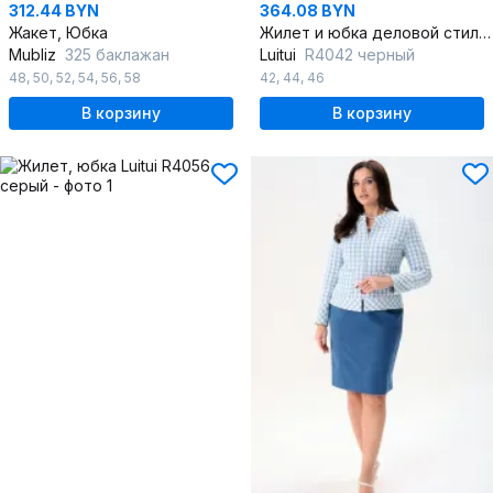
312.44 BYN
364.08 BYN
Жакет, Юбка
Жилет и юбка деловой стиль из текстиля
Mubliz
325 баклажан
Luitui
R4042 черный
48
,
50
,
52
,
54
,
56
,
58
42
,
44
,
46
В корзину
В корзину