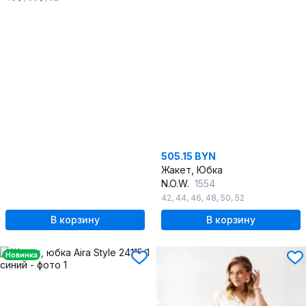
505.15 BYN
Жакет, Юбка
N.O.W.
1554
42
,
44
,
46
,
48
,
50
,
52
В корзину
В корзину
Новинка