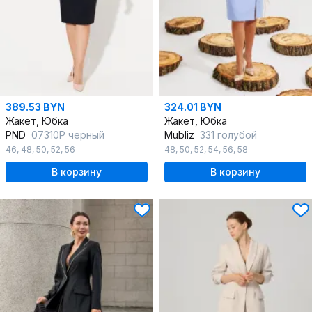
389.53 BYN
324.01 BYN
Жакет, Юбка
Жакет, Юбка
PND
07310P черный
Mubliz
331 голубой
46
,
48
,
50
,
52
,
56
48
,
50
,
52
,
54
,
56
,
58
В корзину
В корзину