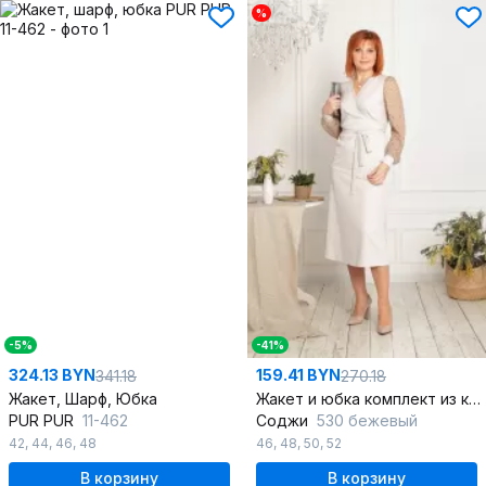
%
-5%
-41%
324.13 BYN
159.41 BYN
341.18
270.18
Жакет, Шарф, Юбка
Жакет и юбка комплект из кружев и трикотажа, демисезон, стиль на каждый день
PUR PUR
11-462
Соджи
530 бежевый
42
,
44
,
46
,
48
46
,
48
,
50
,
52
В корзину
В корзину