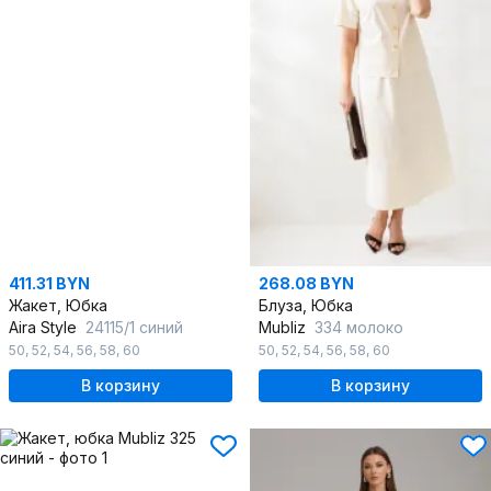
411.31 BYN
268.08 BYN
Жакет, Юбка
Блуза, Юбка
Aira Style
24115/1 синий
Mubliz
334 молоко
50
,
52
,
54
,
56
,
58
,
60
50
,
52
,
54
,
56
,
58
,
60
В корзину
В корзину