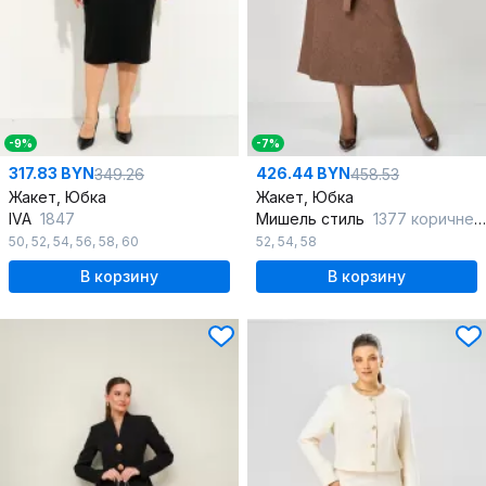
-9%
-7%
317.83 BYN
426.44 BYN
349.26
458.53
Жакет, Юбка
Жакет, Юбка
IVA
1847
Мишель стиль
1377 коричневый
50
,
52
,
54
,
56
,
58
,
60
52
,
54
,
58
В корзину
В корзину