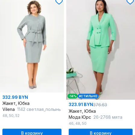
-14%
#СТИЛЬНО
332.99 BYN
Жакет, Юбка
323.91 BYN
376.63
Vilena
1142 светлая_полынь
Жакет, Юбка
48
,
50
,
52
Мода Юрс
26-2768 мята
46
,
48
,
50
В корзину
В корзину