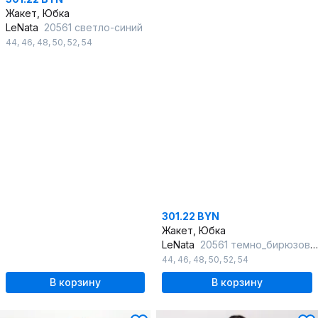
Жакет, Юбка
LeNata
20561 светло-синий
44
,
46
,
48
,
50
,
52
,
54
301.22 BYN
Жакет, Юбка
LeNata
20561 темно_бирюзовый
44
,
46
,
48
,
50
,
52
,
54
В корзину
В корзину