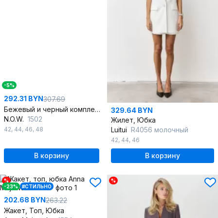
-5%
292.31 BYN
307.69
Бежевый и черный комплект блуза и юбка с пайетками
329.64 BYN
N.O.W.
1502
Жилет, Юбка
42
,
44
,
46
,
48
Luitui
R4056 молочный
42
,
44
,
46
В корзину
В корзину
%
%
-23%
#СТИЛЬНО
202.68 BYN
263.22
Жакет, Топ, Юбка