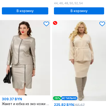
44
,
46
,
48
,
50
,
52
,
54
В корзину
В корзину
%
-15%
#СТИЛЬНО
309.37 BYN
Жакет и юбка из эко-кожи с карманами весенне-демисезон
225.82 BYN
265.67