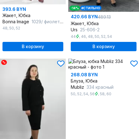
-14%
#СТИЛЬНО
393.6 BYN
Жакет, Юбка
420.66 BYN
489.13
Bonna Image
1029/ фиолетовый
Жакет, Юбка
48
,
50
,
52
Urs
25-606-2
44
,
46
,
48
,
50
,
52
,
54
В корзину
В корзину
%
268.08 BYN
Блуза, Юбка
Mubliz
334 красный
50
,
52
,
54
,
56
,
58
,
60