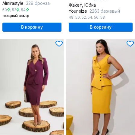
Almirastyle
329 бронза
Жакет, Юбка
50
,
52
,
54
Your size
2263 бежевый
последний размер
48
,
50
,
52
,
54
,
56
,
58
В корзину
В корзину