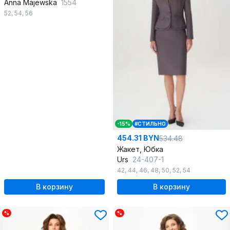
Anna Majewska
1554
52
,
54
,
56
-15%
#СТИЛЬНО
454.31 BYN
534.48
Жакет, Юбка
Urs
24-407-1
42
,
44
,
46
,
48
,
50
,
52
,
54
В корзину
В корзину
%
%