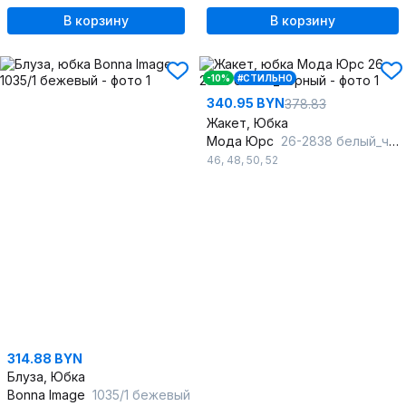
В корзину
В корзину
-10%
#СТИЛЬНО
340.95 BYN
378.83
Жакет, Юбка
Мода Юрс
26-2838 белый_черный
46
,
48
,
50
,
52
314.88 BYN
Блуза, Юбка
Bonna Image
1035/1 бежевый