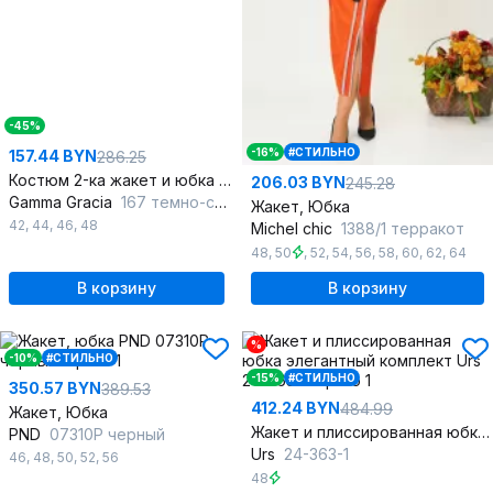
-45%
-16%
#СТИЛЬНО
157.44 BYN
286.25
Костюм 2-ка жакет и юбка с застежкой на молнии
206.03 BYN
245.28
Gamma Gracia
167 темно-серый-клетка
Жакет, Юбка
42
,
44
,
46
,
48
Michel chic
1388/1 терракот
48
,
50
,
52
,
54
,
56
,
58
,
60
,
62
,
64
В корзину
В корзину
%
-10%
#СТИЛЬНО
-15%
#СТИЛЬНО
350.57 BYN
389.53
412.24 BYN
484.99
Жакет, Юбка
Жакет и плиссированная юбка элегантный комплект
PND
07310P черный
Urs
24-363-1
46
,
48
,
50
,
52
,
56
48