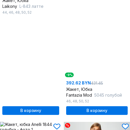
Жакет, Юбка
Laikony
L-843 латте
44
,
46
,
48
,
50
,
52
-9%
392.62 BYN
431.45
Жакет, Юбка
Fantazia Mod
5045 голубой
46
,
48
,
50
,
52
В корзину
В корзину
%