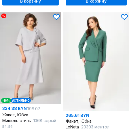
В корзину
В корзину
%
-16%
#СТИЛЬНО
334.38 BYN
398.07
Жакет, Юбка
265.61 BYN
Мишель стиль
1368 серый
Жакет, Юбка
54
,
56
LeNata
20303 ментол