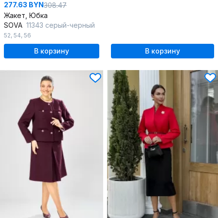
277.63 BYN
308.47
Жакет, Юбка
SOVA
11343 серый-черный
52
,
54
,
56
В корзину
В корзину