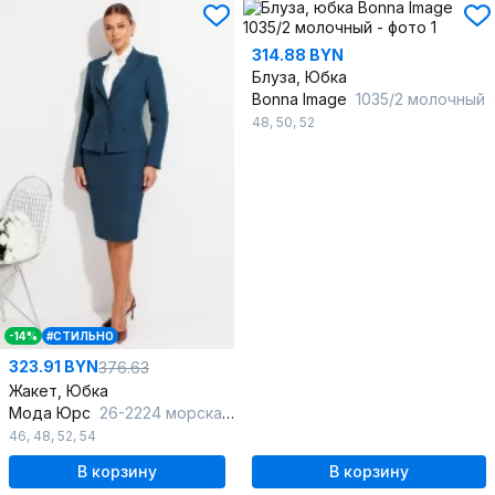
314.88 BYN
Блуза, Юбка
Bonna Image
1035/2 молочный
48
,
50
,
52
-14%
#СТИЛЬНО
323.91 BYN
376.63
Жакет, Юбка
Мода Юрс
26-2224 морская_волна
46
,
48
,
52
,
54
В корзину
В корзину