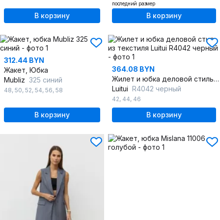
последний размер
В корзину
В корзину
312.44 BYN
364.08 BYN
Жакет, Юбка
Жилет и юбка деловой стиль из текстиля
Mubliz
325 синий
Luitui
R4042 черный
48
,
50
,
52
,
54
,
56
,
58
42
,
44
,
46
В корзину
В корзину