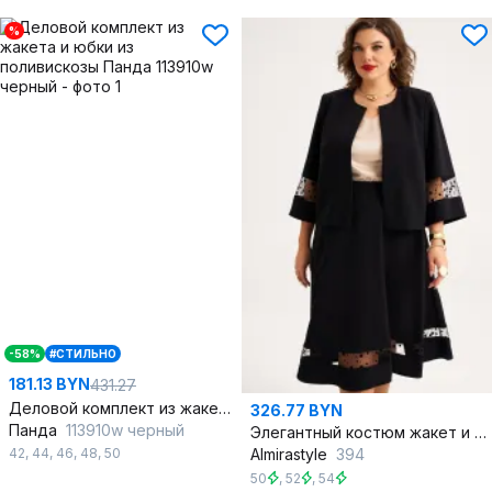
%
-58%
#СТИЛЬНО
181.13 BYN
431.27
Деловой комплект из жакета и юбки из поливискозы
326.77 BYN
Панда
113910w черный
Элегантный костюм жакет и юбка со вставками из сетки
42
,
44
,
46
,
48
,
50
Almirastyle
394
50
,
52
,
54