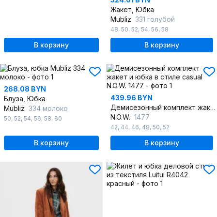
Жакет, Юбка
Mubliz
331 голубой
48
,
50
,
52
,
54
,
56
,
58
В корзину
В корзину
268.08 BYN
439.96 BYN
Блуза, Юбка
Демисезонный комплект жакет и юбка в стиле casual
Mubliz
334 молоко
N.O.W.
1477
50
,
52
,
54
,
56
,
58
,
60
42
,
44
,
46
,
48
,
50
,
52
В корзину
В корзину