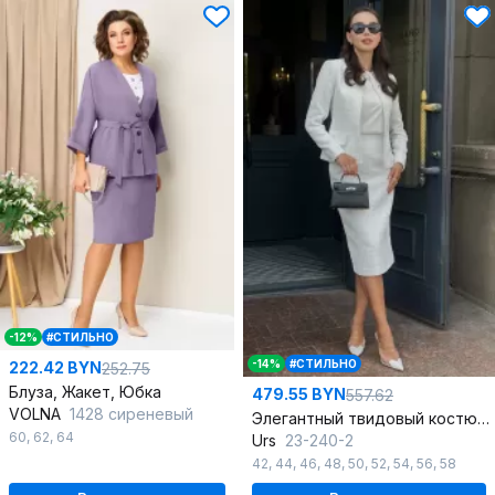
-12%
#СТИЛЬНО
-14%
#СТИЛЬНО
222.42 BYN
252.75
Блуза, Жакет, Юбка
479.55 BYN
557.62
VOLNA
1428 сиреневый
Элегантный твидовый костюм с юбкой-карандаш и отделкой тесьмой
60
,
62
,
64
Urs
23-240-2
42
,
44
,
46
,
48
,
50
,
52
,
54
,
56
,
58