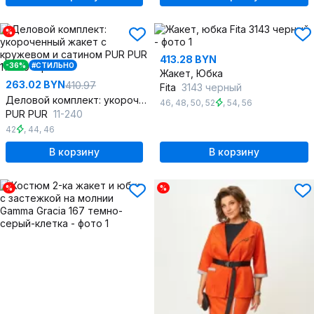
%
413.28 BYN
-36%
#СТИЛЬНО
Жакет, Юбка
263.02 BYN
410.97
Fita
3143 черный
Деловой комплект: укороченный жакет с кружевом и сатином
46
,
48
,
50
,
52
,
54
,
56
PUR PUR
11-240
42
,
44
,
46
В корзину
В корзину
%
%