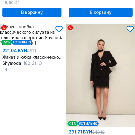
48
,
50
,
52
В корзину
В корзину
%
%
-51%
#СТИЛЬНО
221.04 BYN
451.1
Жакет и юбка классического силуэта из текстиля с шерстью
Shymoda
182-21-Ю
44
-15%
#СТИЛЬНО
291.71 BYN
343.19