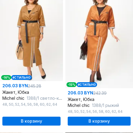
-16%
#СТИЛЬНО
-15%
#СТИЛЬНО
206.03 BYN
245.28
Жакет, Юбка
206.03 BYN
242.39
Michel chic
1388/1 светло-коричневый
Жакет, Юбка
48
,
50
,
52
,
54
,
56
,
58
,
60
,
62
,
64
Michel chic
1388/1 рыжий
48
,
50
,
52
,
54
,
56
,
58
,
60
,
62
,
64
В корзину
В корзину