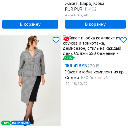
Жакет, Шарф, Юбка
PUR PUR
11-462
42
,
44
,
46
,
48
В корзину
В корзину
%
-41%
159.41 BYN
270.18
Жакет и юбка комплект из кружев и трикотажа, демисезон, стиль на каждый день
Соджи
530 бежевый
46
,
48
,
50
,
52
-10%
#СТИЛЬНО