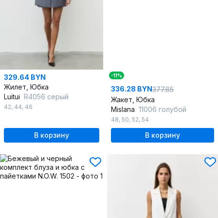
-11%
329.64 BYN
Жилет, Юбка
336.28 BYN
377.85
Luitui
R4056 серый
Жакет, Юбка
42
,
44
,
46
Mislana
11006 голубой
48
,
50
,
52
,
54
В корзину
В корзину