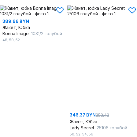
389.66 BYN
Жакет, Юбка
Bonna Image
1031/2 голубой
48
,
50
,
52
346.37 BYN
353.43
Жакет, Юбка
Lady Secret
25106 голубой
50
,
52
,
54
,
56