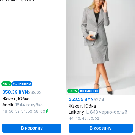
-10%
#СТИЛЬНО
-33%
#СТИЛЬНО
358.39 BYN
398.22
Жакет, Юбка
353.35 BYN
527.4
Anelli
1844 голубка
Жакет, Юбка
48
,
50
,
52
,
54
,
56
,
58
,
60
Laikony
L-843 черно-белый
44
,
46
,
48
,
50
,
52
В корзину
В корзину