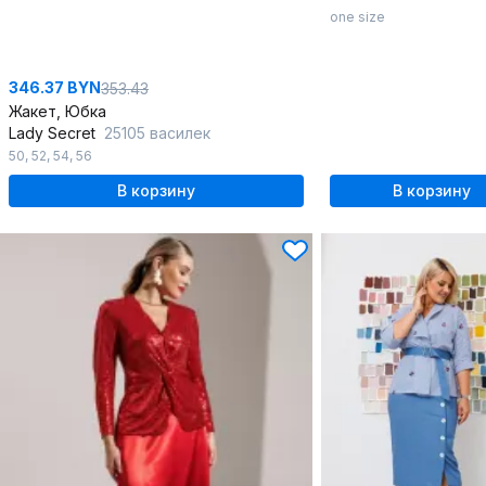
one size
346.37 BYN
353.43
Жакет, Юбка
Lady Secret
25105 василек
50
,
52
,
54
,
56
В корзину
В корзину