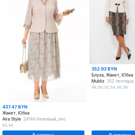
352.93 BYN
Блуза, Жакет, Юбка
Mubliz
352 леопард
48
,
50
,
52
,
54
,
56
,
58
437.47 BYN
Жакет, Юбка
Aira Style
24144 бежевый_лео
50
,
54
В корзину
В корзину