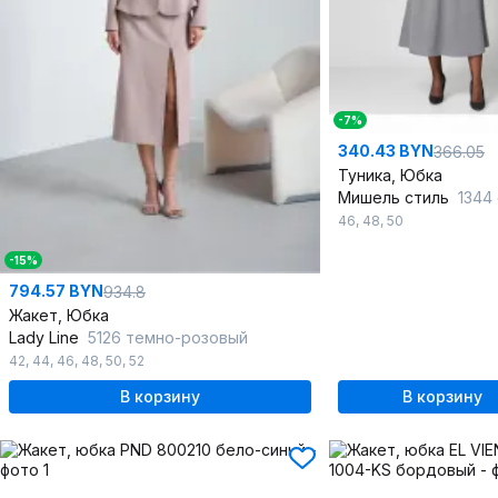
-7%
340.43 BYN
366.05
Туника, Юбка
Мишель стиль
1344
46
,
48
,
50
-15%
794.57 BYN
934.8
Жакет, Юбка
Lady Line
5126 темно-розовый
42
,
44
,
46
,
48
,
50
,
52
В корзину
В корзину