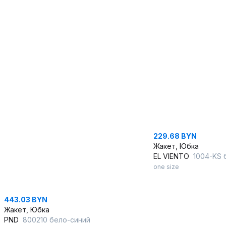
229.68 BYN
Жакет, Юбка
EL VIENTO
1004-KS б
one size
443.03 BYN
Жакет, Юбка
PND
800210 бело-синий