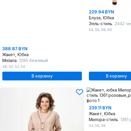
229.94 BYN
Блуза, Юбка
Элль-стиль
2442 черный
54
,
56
,
58
,
60
388.87 BYN
Жакет, Юбка
Mislana
1296 бежевый
48
,
50
,
52
,
54
В корзину
В корзину
239.11 BYN
Жакет, Юбка
Милора-стиль
1361 роз
54
,
56
,
58