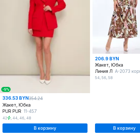
206.9 BYN
Жакет, Юбка
Линия Л
А-2073 кори
54
,
56
,
58
-5%
336.53 BYN
354.24
Жакет, Юбка
PUR PUR
11-457
42
,
44
,
46
,
48
В корзину
В корзину