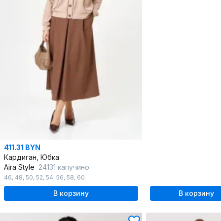
411.31 BYN
Кардиган, Юбка
Aira Style
24131 капучино
46
,
48
,
50
,
52
,
54
,
56
,
58
,
60
В корзину
В корзину