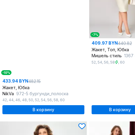
-7%
409.97 BYN
440.82
Жакет, Топ, Юбка
Мишель стиль
1367 слив
52
,
54
,
56
,
58
,
60
-10%
433.94 BYN
482.15
Жакет, Юбка
NikVa
972-5 бургунди_полоска
42
,
44
,
46
,
48
,
50
,
52
,
54
,
56
,
58
,
60
В корзину
В корзину