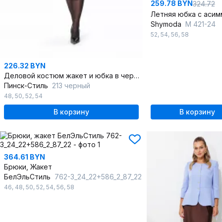
259.78 BYN
324.72
Shymoda
М 421-24
52
,
54
,
56
,
58
226.32 BYN
Деловой костюм жакет и юбка в черном трикотажевом стиле
Пинск-Стиль
213 черный
48
,
50
,
52
,
54
В корзину
В корзину
364.61 BYN
Брюки, Жакет
БелЭльСтиль
762-3_24_22+586_2_87_22
46
,
48
,
50
,
52
,
54
,
56
,
58