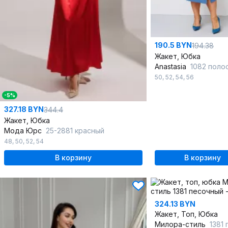
190.5 BYN
194.38
Жакет, Юбка
Anastasia
1082 полоска_
50
,
52
,
54
,
56
-5%
327.18 BYN
344.4
Жакет, Юбка
Мода Юрс
25-2881 красный
48
,
50
,
52
,
54
В корзину
В корзину
324.13 BYN
Жакет, Топ, Юбка
Милора-стиль
1381 п