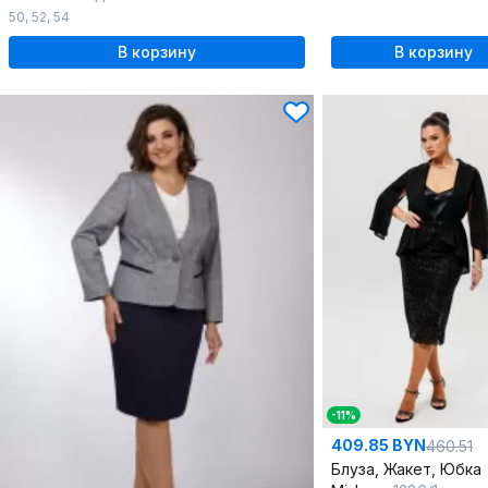
50
,
52
,
54
В корзину
В корзину
-11%
409.85 BYN
460.51
Блуза, Жакет, Юбка