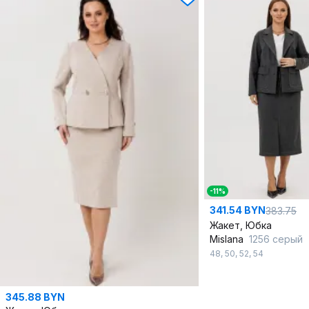
-11%
341.54 BYN
383.75
Жакет, Юбка
Mislana
1256 серый
48
,
50
,
52
,
54
345.88 BYN