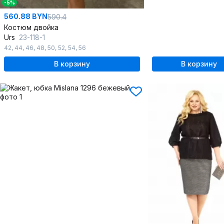
-5%
560.88 BYN
590.4
Костюм двойка
Urs
23-118-1
42
,
44
,
46
,
48
,
50
,
52
,
54
,
56
В корзину
В корзину