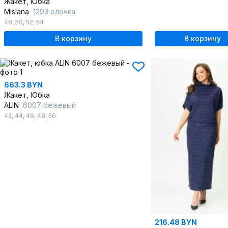
Жакет, Юбка
Mislana
1293 елочка
48
,
50
,
52
,
54
В корзину
В корзину
663.3 BYN
Жакет, Юбка
ALIN
6007 бежевый
42
,
44
,
46
,
48
,
50
216.48 BYN