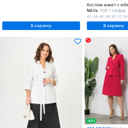
NikVa
928-1 сапфир
42
,
44
,
46
,
48
,
50
,
52
,
54
В корзину
В корзину
%
-42%