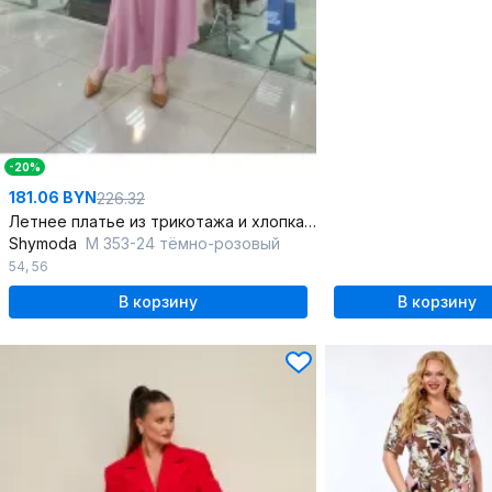
-20%
181.06 BYN
226.32
Летнее платье из трикотажа и хлопка с поясом
Shymoda
М 353-24 тёмно-розовый
54
,
56
В корзину
В корзину