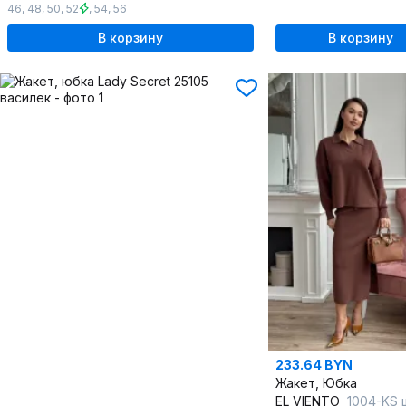
46
,
48
,
50
,
52
,
54
,
56
В корзину
В корзину
233.64 BYN
Жакет, Юбка
EL VIENTO
1004-KS шок