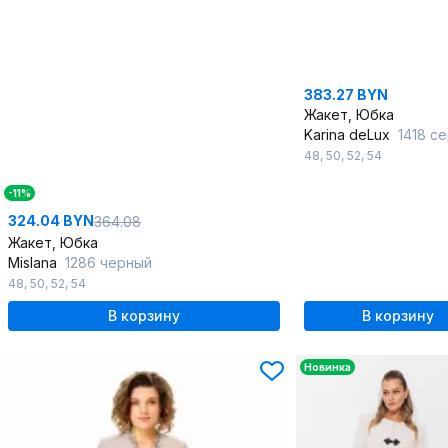
383.27 BYN
Жакет, Юбка
Karina deLux
1418 серо
48
,
50
,
52
,
54
-11%
324.04 BYN
364.08
Жакет, Юбка
Mislana
1286 черный
48
,
50
,
52
,
54
В корзину
В корзину
Новинка