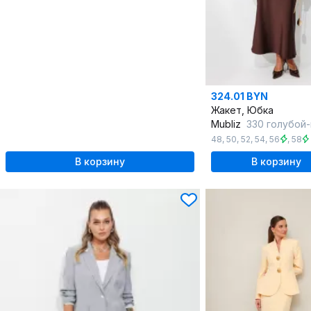
324.01 BYN
Жакет, Юбка
Mubliz
330 голубой-ш
48
,
50
,
52
,
54
,
56
,
58
В корзину
В корзину