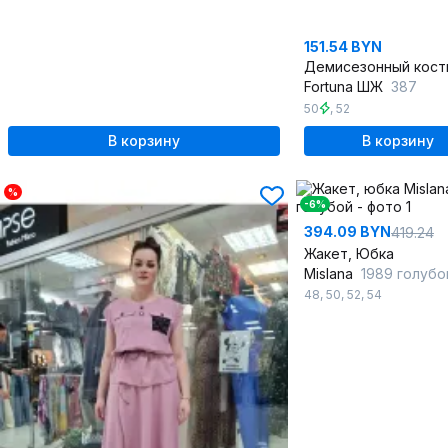
151.54 BYN
Fortuna ШЖ
387
50
,
52
В корзину
В корзину
%
-6%
394.09 BYN
419.24
Жакет, Юбка
Mislana
1989 голубо
48
,
50
,
52
,
54