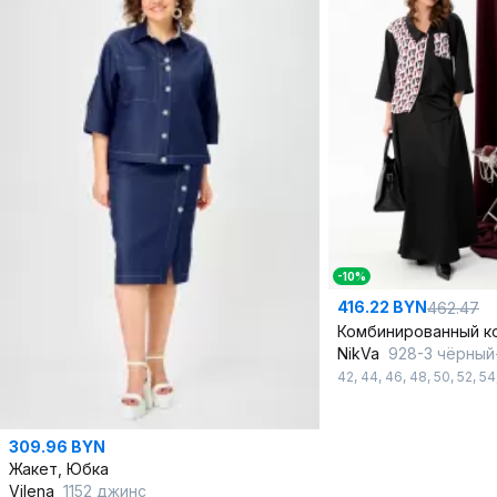
-10%
416.22 BYN
462.47
NikVa
928-3 чёрный+ромб
42
,
44
,
46
,
48
,
50
,
52
,
54
309.96 BYN
Жакет, Юбка
Vilena
1152 джинс