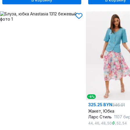
-6%
325.25 BYN
346.01
Жакет, Юбка
Ларс Стиль
1107 бирюза-цвет
44
,
46
,
48
,
50
,
52
,
54