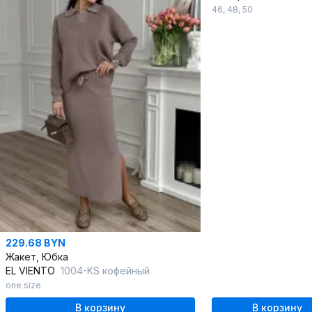
46
,
48
,
50
229.68 BYN
Жакет, Юбка
EL VIENTO
1004-KS кофейный
one size
В корзину
В корзину