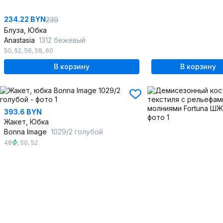
234.22 BYN
239
Блуза, Юбка
Anastasia
1312 бежевый
50
,
52
,
56
,
58
,
60
В корзину
В корзину
393.6 BYN
Жакет, Юбка
Bonna Image
1029/2 голубой
48
,
50
,
52