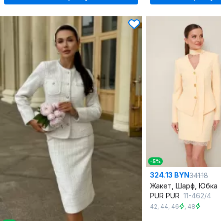
-5%
324.13 BYN
341.18
Жакет, Шарф, Юбка
PUR PUR
11-462/4
42
,
44
,
46
,
48