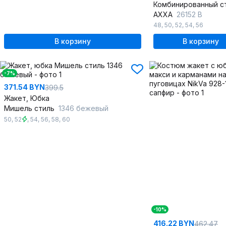
AXXA
26152 В
48
,
50
,
52
,
54
,
56
В корзину
В корзину
-7%
371.54 BYN
399.5
Жакет, Юбка
Мишель стиль
1346 бежевый
50
,
52
,
54
,
56
,
58
,
60
-10%
416.22 BYN
462.47