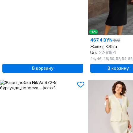
-5%
467.4 BYN
492
Жакет, Юбка
Urs
22-919-1
44
,
46
,
48
,
50
,
52
,
54
,
56
В корзину
В корзину