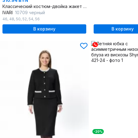
310.94 BYN
Классический костюм-двойка жакет и юбка в деловом стиле
IVARI
10709 черный
46
,
48
,
50
,
52
,
54
,
56
В корзину
В корзину
%
-20%