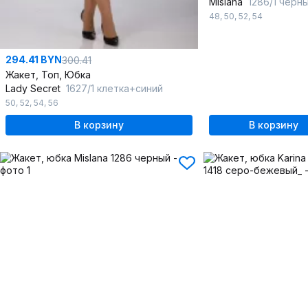
Mislana
1286/1 черн
48
,
50
,
52
,
54
294.41 BYN
300.41
Жакет, Топ, Юбка
Lady Secret
1627/1 клетка+синий
50
,
52
,
54
,
56
В корзину
В корзину