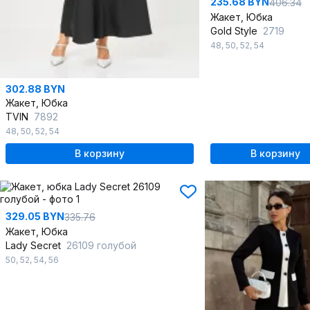
235.68 BYN
406.34
Жакет, Юбка
Gold Style
2719
48
,
50
,
52
,
54
302.88 BYN
Жакет, Юбка
TVIN
7892
48
,
50
,
52
,
54
В корзину
В корзину
329.05 BYN
335.76
Жакет, Юбка
Lady Secret
26109 голубой
50
,
52
,
54
,
56