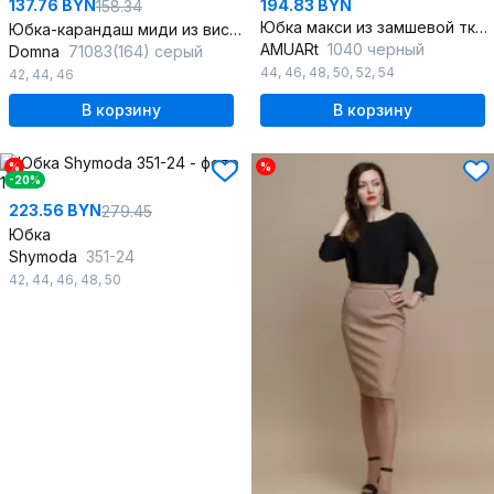
137.76 BYN
194.83 BYN
158.34
Юбка макси из замшевой ткани с карманами
Юбка-карандаш миди из вискозы с шлицей и ремешком для делового стиля
AMUARt
1040 черный
Domna
71083(164) серый
44
,
46
,
48
,
50
,
52
,
54
42
,
44
,
46
В корзину
В корзину
%
%
-20%
223.56 BYN
279.45
Юбка
Shymoda
351-24
42
,
44
,
46
,
48
,
50