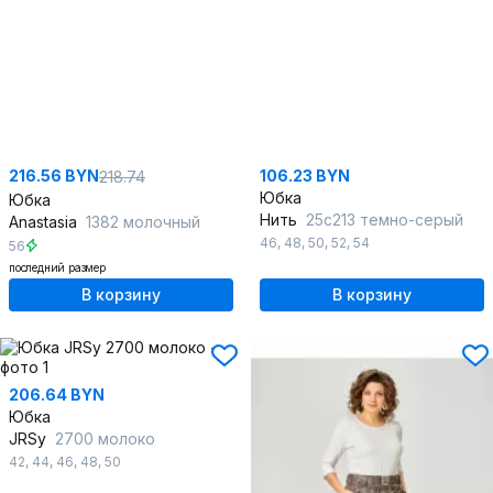
216.56 BYN
106.23 BYN
218.74
Юбка
Юбка
Нить
25с213 темно-серый
Anastasia
1382 молочный
46
,
48
,
50
,
52
,
54
56
последний размер
В корзину
В корзину
206.64 BYN
Юбка
JRSy
2700 молоко
42
,
44
,
46
,
48
,
50