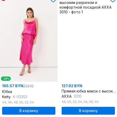
-29%
165.57 BYN
127.92 BYN
233.19
Прямая юбка макси с высоким разрезом и комфортной посадкой
Юбка
AXXA
3010
Ketty
К-03353
48
,
50
,
52
,
54
,
56
,
58
,
60
44
,
46
,
48
,
50
,
52
,
54
В корзину
В корзину