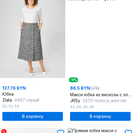
-11%
137.76 BYN
86.5 BYN
97.19
Юбка
Макси юбка из вискозы с эластичным поясом
Zlata
4467 серый
JRSy
2470 полоса_желтая
50
,
52
,
54
42
,
44
,
46
,
48
В корзину
В корзину
%