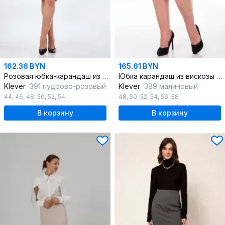
162.36 BYN
165.61 BYN
Розовая юбка-карандаш из вискозы с разрезом
Юбка карандаш из вискозы и текстиля с разрезом
Klever
391 пудрово-розовый
Klever
389 малиновый
44
,
46
,
48
,
50
,
52
,
54
48
,
50
,
52
,
54
,
56
,
58
В корзину
В корзину