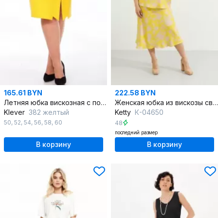
165.61 BYN
222.58 BYN
Летняя юбка вискозная с потайной молнией и шлицей
Женская юбка из вискозы свободная длина в бельевом стиле
Klever
382 желтый
Ketty
К-04650
50
,
52
,
54
,
56
,
58
,
60
48
последний размер
В корзину
В корзину