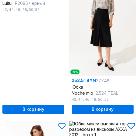
Luitui
R2095 черный
42
,
44
,
46
,
48
,
50
,
52
-9%
252.51 BYN
277.48
Юбка
Noche mio
2.524 TEAL
42
,
44
,
46
,
48
,
50
,
52
В корзину
В корзину