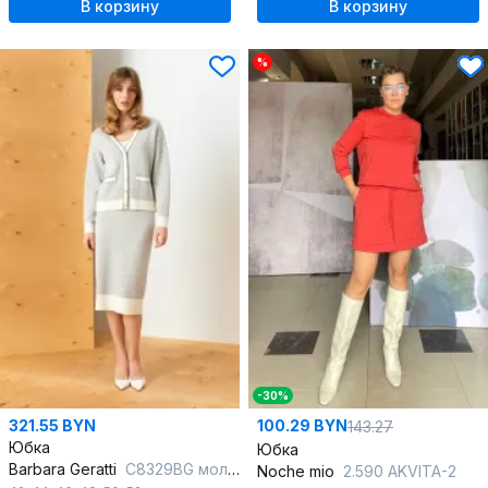
В корзину
В корзину
%
-30%
321.55 BYN
100.29 BYN
143.27
Юбка
Юбка
Barbara Geratti
С8329BG молочный/серый
Noche mio
2.590 AKVITA-2