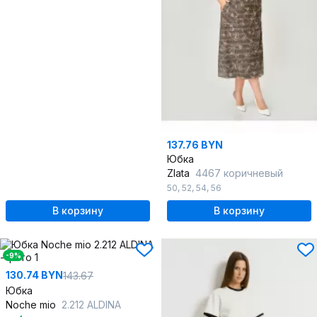
137.76 BYN
Юбка
Zlata
4467 коричневый
50
,
52
,
54
,
56
В корзину
В корзину
-9%
130.74 BYN
143.67
Юбка
Noche mio
2.212 ALDINA