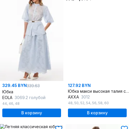
329.45 BYN
127.92 BYN
339.63
Юбка макси высокая талия с разрезом из вискозы
Юбка
AXXA
3012
EOLA
3069.2 голубой
48
,
50
,
52
,
54
,
56
,
58
,
60
44
,
46
,
48
В корзину
В корзину