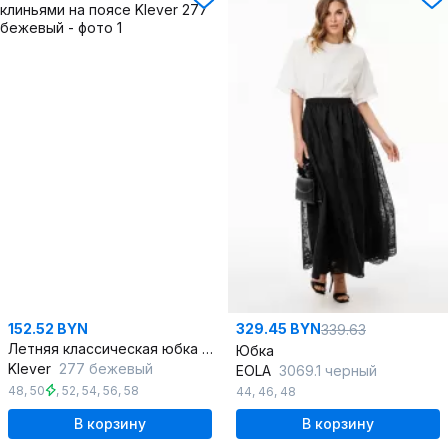
152.52 BYN
329.45 BYN
339.63
Летняя классическая юбка с клиньями на поясе
Юбка
Klever
277 бежевый
EOLA
3069.1 черный
48
,
50
,
52
,
54
,
56
,
58
44
,
46
,
48
В корзину
В корзину