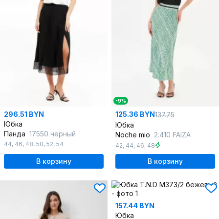
-9%
296.51 BYN
125.36 BYN
137.75
Юбка
Юбка
Панда
17550 черный
Noche mio
2.410 FAIZA
44
,
46
,
48
,
50
,
52
,
54
42
,
44
,
46
,
48
В корзину
В корзину
157.44 BYN
Юбка