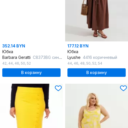
352.14 BYN
177.12 BYN
Юбка
Юбка
Barbara Geratti
С8373BG синий/белый
Lyushe
4416 коричневый
42
,
44
,
46
,
50
,
52
44
,
46
,
48
,
50
,
52
,
54
В корзину
В корзину