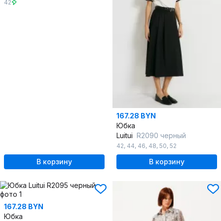
42
167.28 BYN
Юбка
Luitui
R2090 черный
42
,
44
,
46
,
48
,
50
,
52
В корзину
В корзину
167.28 BYN
Юбка