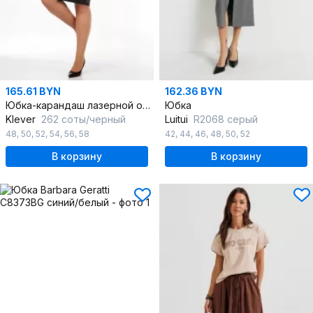
165.61 BYN
162.36 BYN
Юбка-карандаш лазерной обработкой и шлицей
Юбка
Klever
262 соты/черный
Luitui
R2068 серый
48
,
50
,
52
,
54
,
56
,
58
42
,
44
,
46
,
48
,
50
,
52
В корзину
В корзину