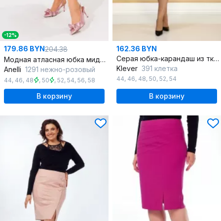
-12%
179.86 BYN
162.36 BYN
204.38
Серая юбка-карандаш из ткани с мелким клеточным принтом
Модная атласная юбка миди с косым кроем
Klever
391 клетка
Anelli
1291 нежно-розовый
44
,
46
,
48
,
50
,
52
,
54
44
,
46
,
48
,
50
,
52
,
54
,
56
,
58
В корзину
В корзину