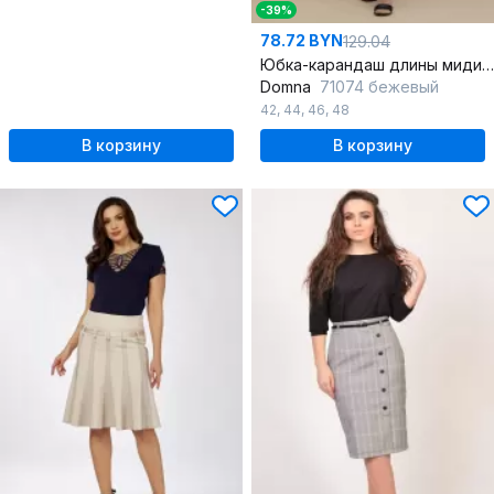
-39%
78.72 BYN
129.04
Юбка-карандаш длины миди из вискозы с высокой посадкой для офиса
Domna
71074 бежевый
42
,
44
,
46
,
48
В корзину
В корзину