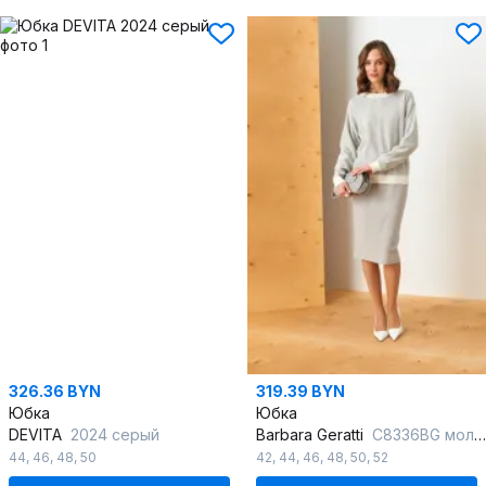
326.36 BYN
319.39 BYN
Юбка
Юбка
DEVITA
2024 серый
Barbara Geratti
С8336BG молочный/серый
44
,
46
,
48
,
50
42
,
44
,
46
,
48
,
50
,
52