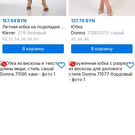
157.44 BYN
137.76 BYN
Летняя юбка на подкладке и с отделкой из лент и колец
Юбка
Klever
276 бежевый
Domna
71083(170) серый
50
,
52
,
54
,
56
,
58
,
60
42
,
44
,
46
В корзину
В корзину
%
%