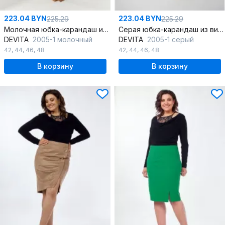
223.04 BYN
223.04 BYN
225.29
225.29
Молочная юбка-карандаш из вискозы с асимметричным разрезом
Серая юбка-карандаш из вискозы с асимметричным разрезом
DEVITA
2005-1 молочный
DEVITA
2005-1 серый
42
,
44
,
46
,
48
42
,
44
,
46
,
48
В корзину
В корзину