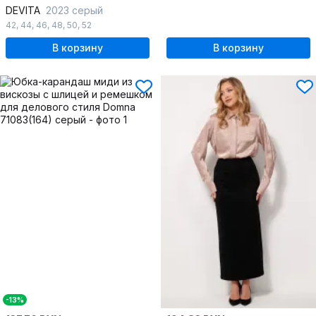
DEVITA
2023 серый
42
,
44
,
46
,
48
,
50
,
52
В корзину
В корзину
-13%