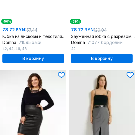
-50%
-39%
78.72 BYN
78.72 BYN
157.44
129.04
Юбка из вискозы и текстиля длины миди, стиль casual
Зауженная юбка с разрезом из вискозы для делового стиля
Domna
71095 хаки
Domna
71077 бордовый
42
,
44
,
46
,
48
42
В корзину
В корзину