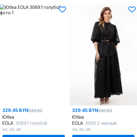
329.45 BYN
329.45 BYN
339.63
339.63
Юбка
Юбка
EOLA
3069.1 голубой
EOLA
3069.2 черный
44
,
46
,
48
44
,
46
,
48