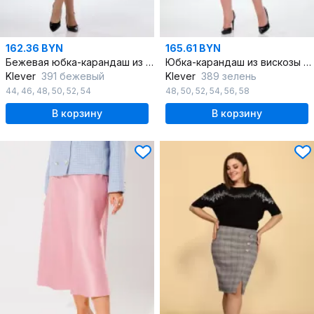
162.36 BYN
165.61 BYN
Бежевая юбка-карандаш из текстиля с рубчатым эффектом
Юбка-карандаш из вискозы с разрезом и рельефом, на подкладке
Klever
391 бежевый
Klever
389 зелень
44
,
46
,
48
,
50
,
52
,
54
48
,
50
,
52
,
54
,
56
,
58
В корзину
В корзину