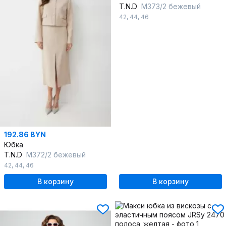
T.N.D
М373/2 бежевый
42
,
44
,
46
192.86 BYN
Юбка
T.N.D
М372/2 бежевый
42
,
44
,
46
В корзину
В корзину