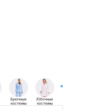
Комплекты
Комплекты
с блузой
ы
Брючные
Юбочные
костюмы
костюмы