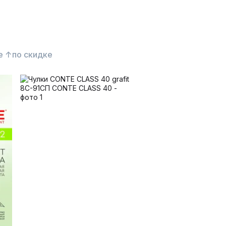
е ↑
по скидке