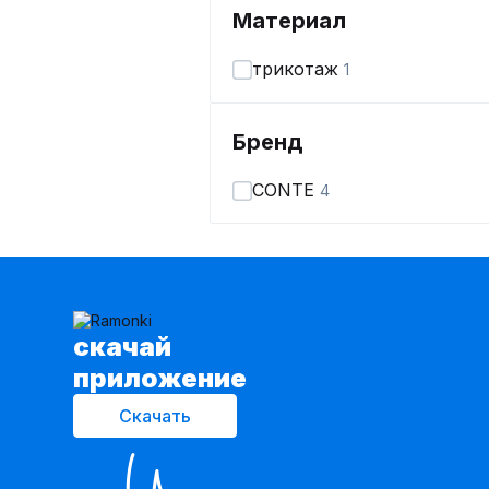
Материал
трикотаж
1
Бренд
CONTE
4
cкачай
приложение
Скачать