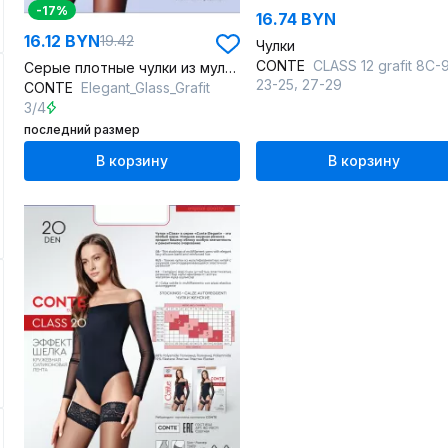
-17%
16.74 BYN
16.12 BYN
19.42
Чулки
CONTE
CLASS 12 grafit 8С-94СП CONTE CLASS
Серые плотные чулки из мультифиламента с резинкой
,
23-25
27-29
CONTE
Elegant_Glass_Grafit
3/4
последний размер
В корзину
В корзину