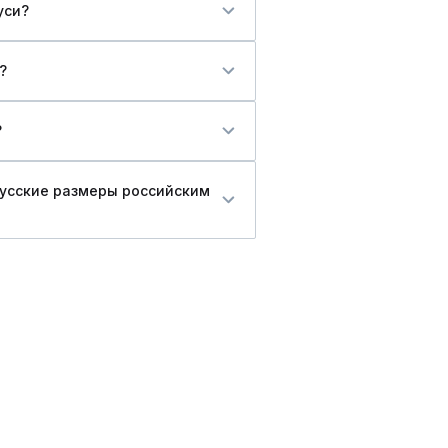
уси?
?
?
русские размеры российским