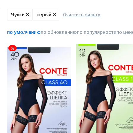
Чулки
серый
Очистить фильтр
по умолчанию
по обновлению
по популярности
по цен
%