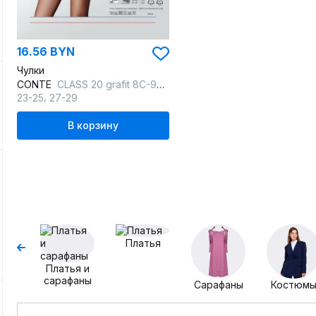
16.56 BYN
Чулки
CONTE
CLASS 20 grafit 8С-90СП CONTE CLASS 20
,
23-25
27-29
В корзину
Платья
Платья и
сарафаны
Сарафаны
Костюм