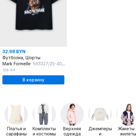
32.98 BYN
Футболка, Шорты
Mark Formelle
563327/25-40737ПП-0 черный_тигры_на_черном_3_сл_на_пол
128-64
В корзину
Платья и
Комплекты
Верхняя
Джемперы
Жакеты 
сарафаны
и костюмы
одежда
и
жилет