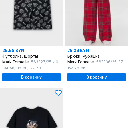
29.98 BYN
75.36 BYN
Футболка, Шорты
Брюки, Рубашка
Mark Formelle
563327/25-40736ПП-0 черный_тигры_на_черном_3_сл_на_пол
Mark Formelle
563336/25-37729ПП-9 клетка_на_красном
104-56
,
116-60
,
122-60
152-76-66
В корзину
В корзину