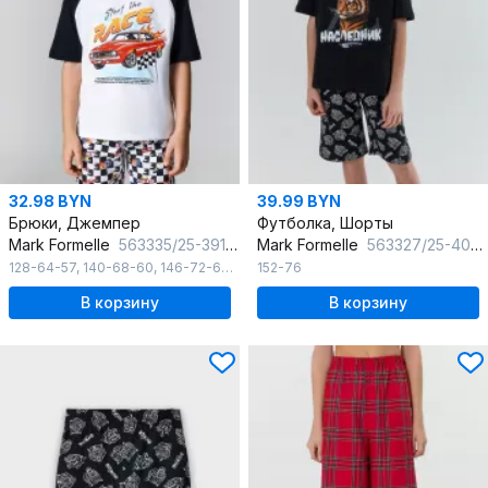
32.98 BYN
39.99 BYN
Брюки, Джемпер
Футболка, Шорты
Mark Formelle
563335/25-39122ПП-0 белый_гоночная_клетка_3_сл_на_пол
Mark Formelle
563327/25-40738ПП-0 черный_тигры_на_черном_3_сл_на_пол
128-64-57
,
140-68-60
,
146-72-63
,
134-68-60
152-76
В корзину
В корзину