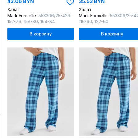
43.06 BYN
35.53 BYN
Халат
Халат
Mark Formelle
553306/25-42905Ц-24-2 полуночно_синий_764_W_вышивка
Mark Formelle
553306/25-42903Ц-24-2 полуночно_синий_764_W_в
,
,
,
152-76
158-80
164-84
116-60
122-60
В корзину
В корзину