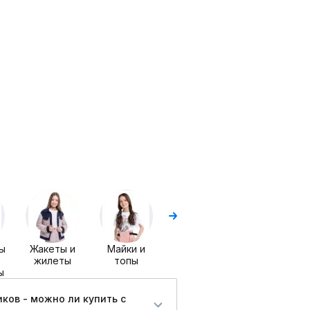
Брюки и
Шорты
шорты
ы
Жакеты и
Майки и
жилеты
топы
ы
ков - можно ли купить c