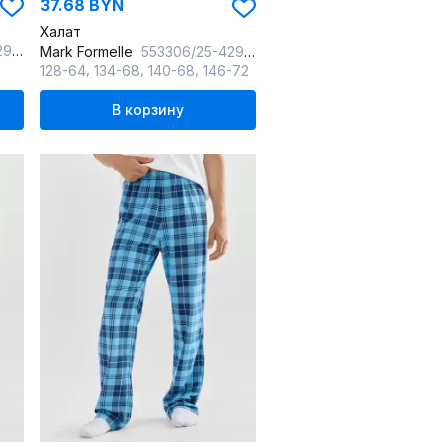
37.68 BYN
Халат
ышивка
Mark Formelle
553306/25-42904Ц-24-2 полуночно_синий_764_W_вышивка
,
,
,
128-64
134-68
140-68
146-72
В корзину