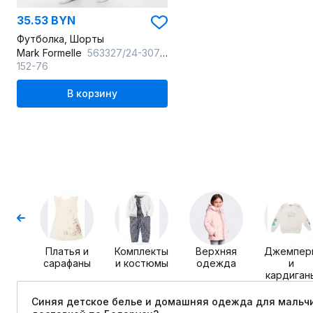
35.53 BYN
Футболка, Шорты
Mark Formelle
563327/24-30792ПП-0 малахит_мишки_на_неви_3_сл_на_пол
152-76
В корзину
Платья и
Комплекты
Верхняя
Джемпер
сарафаны
и костюмы
одежда
и
кардиган
Синяя детское белье и домашняя одежда для мальчи