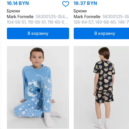
16.14 BYN
19.37 BYN
Брюки
Брюки
Mark Formelle
583001/25-35417ПП-0 клетка_полуночно_синяя
Mark Formelle
583001/25-35418ПП-0 клетка_полуночно_с
,
,
,
,
,
104-56-51
110-56-51
116-60-54
122-60-54
128-64-57
140-68-60
146-72-
В корзину
В корзину