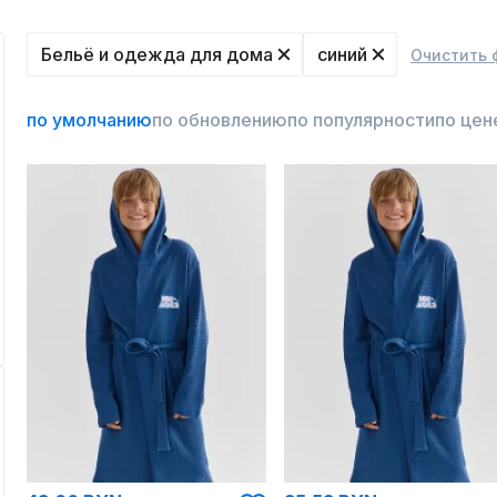
Бельё и одежда для дома
синий
Очистить 
по умолчанию
по обновлению
по популярности
по цен