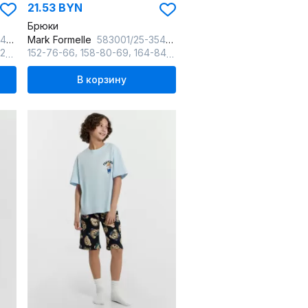
21.53 BYN
Брюки
иняя
Mark Formelle
583001/25-35419ПП-0 клетка_полуночно_синяя
,
,
,
63
134-68-60
152-76-66
158-80-69
164-84-72
В корзину