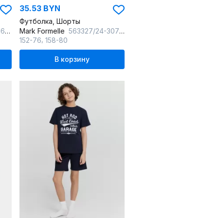
35.53 BYN
Футболка, Шорты
ол_ДК
Mark Formelle
563327/24-30792ПП-0 кристалл_мишки_на_неви_3_сл_на_пол_3_сл_на_спинке
,
152-76
158-80
В корзину