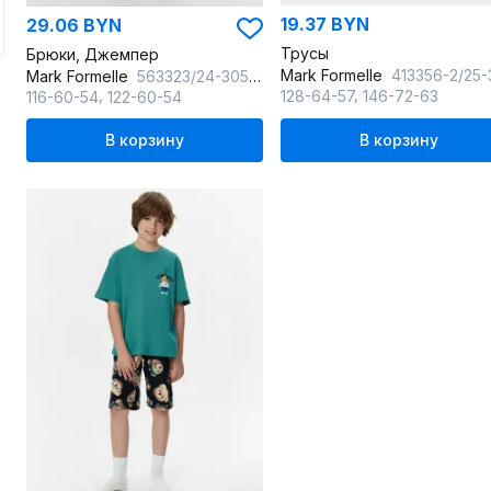
19.37 BYN
29.06 BYN
Трусы
Брюки, Джемпер
Mark Formelle
413356-2/25-36808Ц-5 синий_оранжев
Mark Formelle
563323/24-30519ПП-0 синий_туман_звезды_на_синем_3_сл_на_пол
,
,
128-64-57
146-72-63
116-60-54
122-60-54
В корзину
В корзину