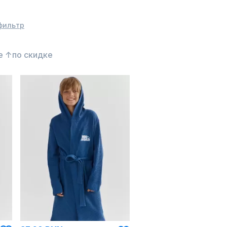
фильтр
е ↑
по скидке