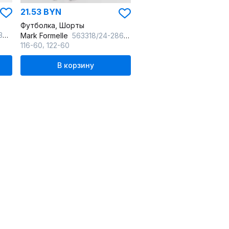
21.53 BYN
Футболка, Шорты
ый
Mark Formelle
563318/24-28602ПП-0 неви_печать_Печать
,
116-60
122-60
В корзину