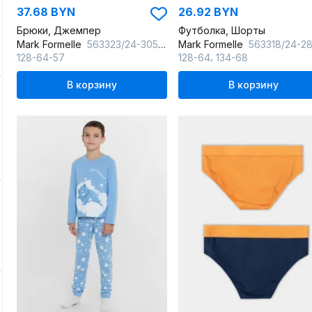
37.68 BYN
26.92 BYN
Брюки, Джемпер
Футболка, Шорты
Mark Formelle
563323/24-30520ПП-0 синий_туман_звезды_на_синем_3_сл_на_пол
Mark Formelle
563318/24-28603ПП-0 мишки_на_неви_1_сл_на_п
,
128-64-57
128-64
134-68
В корзину
В корзину