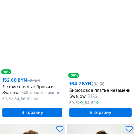
-10%
-30%
152.68 BYN
169.64
164.2 BYN
234.58
Летние прямые брюки из текстиля и хлопка с карманами
Бирюзовое платье незаменимо на каждый день из вискозы и текстиля
Swallow
748 нежно-лимонный
Swallow
717.2
50
,
52
,
54
,
56
,
58
,
60
50
,
52
,
54
,
58
В корзину
В корзину