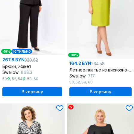
-19%
#СТИЛЬНО
-30%
267.8 BYN
330.62
164.2 BYN
234.58
Брюки, Жакет
Летнее платье из вискозно-льняной ткани с карманами
Swallow
868.3
Swallow
717
50
,
52
,
54
,
58
,
60
50
,
52
,
58
,
60
В корзину
В корзину
%