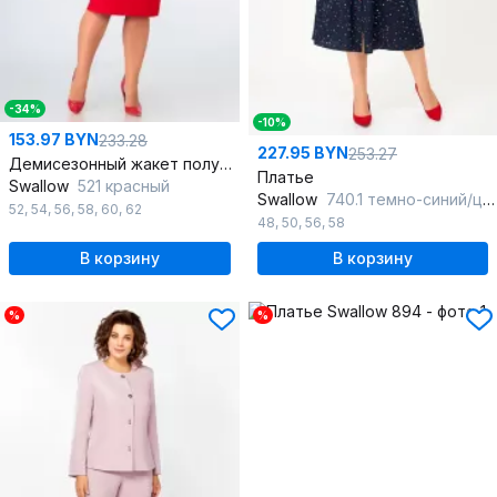
-34%
-10%
153.97 BYN
233.28
227.95 BYN
253.27
Демисезонный жакет полуприлегающего силуэта из костюмной ткани
Платье
Swallow
521 красный
Swallow
740.1 темно-синий/цветной_горошек
52
,
54
,
56
,
58
,
60
,
62
48
,
50
,
56
,
58
В корзину
В корзину
%
%