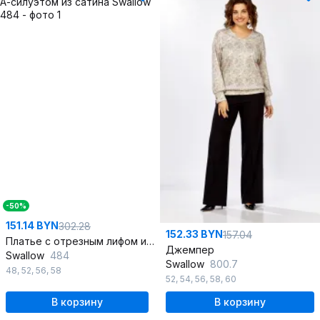
-50%
151.14 BYN
302.28
152.33 BYN
157.04
Платье с отрезным лифом и А-силуэтом из сатина
Джемпер
Swallow
484
Swallow
800.7
48
,
52
,
56
,
58
52
,
54
,
56
,
58
,
60
В корзину
В корзину