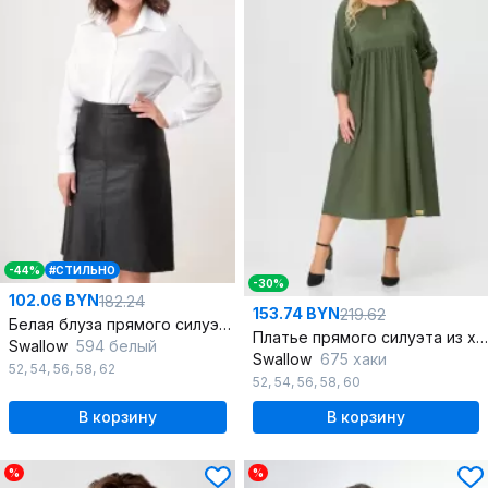
-44%
#СТИЛЬНО
-30%
102.06 BYN
182.24
153.74 BYN
219.62
Белая блуза прямого силуэта из хлопка для делового образа
Платье прямого силуэта из хлопка
Swallow
594 белый
Swallow
675 хаки
52
,
54
,
56
,
58
,
62
52
,
54
,
56
,
58
,
60
В корзину
В корзину
%
%