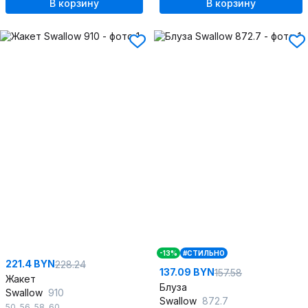
В корзину
В корзину
-13%
#СТИЛЬНО
221.4 BYN
228.24
137.09 BYN
157.58
Жакет
Блуза
Swallow
910
Swallow
872.7
50
,
56
,
58
,
60