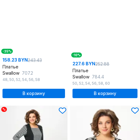
-35%
-10%
158.23 BYN
243.43
227.6 BYN
252.88
Платье
Платье
Swallow
707.2
Swallow
784.4
48
,
50
,
52
,
54
,
56
,
58
50
,
52
,
54
,
56
,
58
,
60
В корзину
В корзину
%