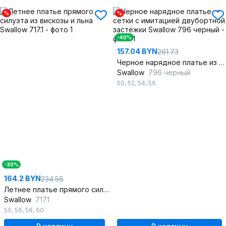
%
%
-40%
157.04 BYN
261.73
Черное нарядное платье из сетки с имитацией двубортной застёжки
Swallow
796 черный
50
,
52
,
54
,
56
-30%
164.2 BYN
234.58
Летнее платье прямого силуэта из вискозы и льна
Swallow
717.1
50
,
56
,
58
,
60