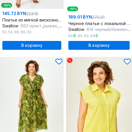
-35%
-30%
145.72 BYN
224.18
189.01 BYN
270.01
Платье из мягкой вискозной ткани с карманами и разрезами
Черное платье с локальной тканью и расклешенной юбкой
Swallow
663 принт_рыжая_зебра
Swallow
814 черный/бежево-голубые_цветы
52
,
54
,
58
,
60
,
62
54
,
60
,
62
,
64
В корзину
В корзину
%