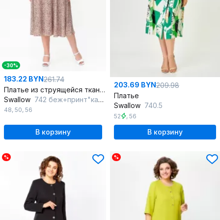
-30%
183.22 BYN
261.74
203.69 BYN
209.98
Платье из струящейся ткани с ремнем и принтом
Платье
Swallow
742 беж+принт"камни"
Swallow
740.5
48
,
50
,
56
52
,
56
В корзину
В корзину
%
%