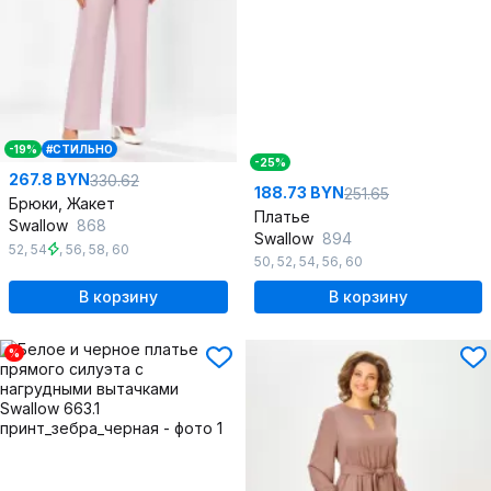
-19%
#СТИЛЬНО
-25%
267.8 BYN
330.62
188.73 BYN
251.65
Брюки, Жакет
Платье
Swallow
868
Swallow
894
52
,
54
,
56
,
58
,
60
50
,
52
,
54
,
56
,
60
В корзину
В корзину
%