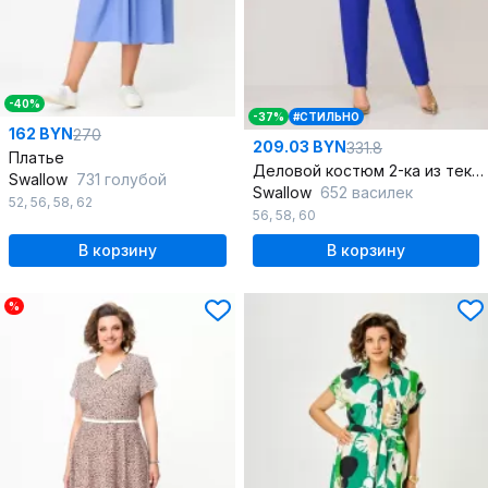
-40%
-37%
#СТИЛЬНО
162 BYN
270
209.03 BYN
331.8
Платье
Деловой костюм 2-ка из текстиля на подкладке
Swallow
731 голубой
Swallow
652 василек
52
,
56
,
58
,
62
56
,
58
,
60
В корзину
В корзину
%