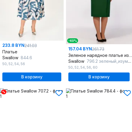
-40%
233.8 BYN
241.03
157.04 BYN
261.73
Платье
Зеленое нарядное платье из сетки с фигурным отрезом
Swallow
844.6
Swallow
796.2 зеленый_изумруд
50
,
52
,
54
,
56
50
,
52
,
54
,
56
,
60
В корзину
В корзину
%