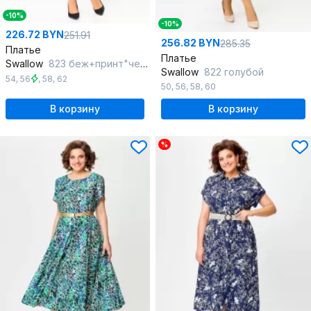
-10%
-10%
226.72 BYN
251.91
256.82 BYN
285.35
Платье
Платье
Swallow
823 беж+принт"черные_цветы"
Swallow
822 голубой
54
,
56
,
58
,
62
50
,
56
,
58
,
60
В корзину
В корзину
%