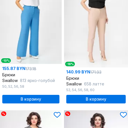
-10%
-18%
155.87 BYN
173.18
140.99 BYN
171.93
Брюки
Брюки
Swallow
813 ярко-голубой
Swallow
658 латте
50
,
52
,
56
,
58
52
,
54
,
56
,
58
,
60
В корзину
В корзину
%
%