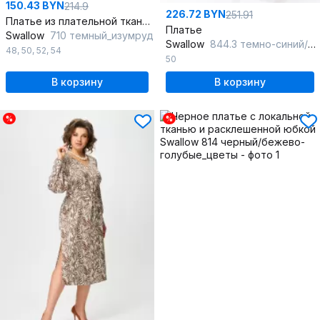
150.43 BYN
214.9
226.72 BYN
251.91
Платье из плательной ткани с объемными рукавами и кокеткой
Платье
Swallow
710 темный_изумруд
Swallow
844.3 темно-синий/белый_принт
48
,
50
,
52
,
54
50
В корзину
В корзину
%
%