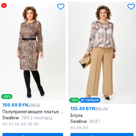
%
-30%
-13%
#СТИЛЬНО
166.69 BYN
238.12
135.49 BYN
155.74
Полуприлегающее платье из мягкого трикотажа до колена
Блуза
Swallow
786.2 леопард
Swallow
904.1
50
,
52
,
54
,
56
,
58
,
60
50
,
58
,
60