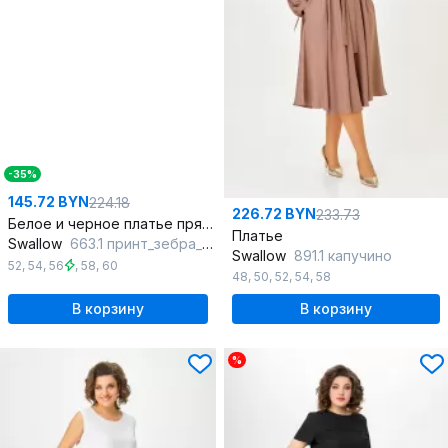
-35%
145.72 BYN
224.18
226.72 BYN
233.73
Белое и черное платье прямого силуэта с нагрудными вытачками
Платье
Swallow
663.1 принт_зебра_черная
Swallow
891.1 капучино
52
,
54
,
56
,
58
,
60
48
,
50
,
52
,
54
,
58
В корзину
В корзину
%