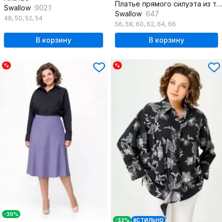
Платье прямого силуэта из трикотажа с вытачками и карманом
Swallow
902.1
Swallow
647
48
,
50
,
52
,
54
56
,
58
,
60
,
62
,
64
,
66
В корзину
В корзину
%
%
-30%
-32%
#СТИЛЬНО