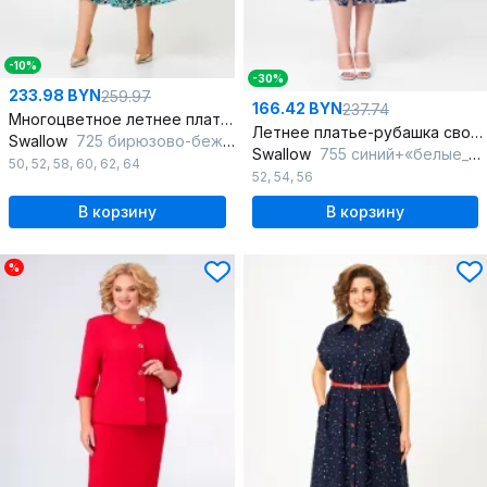
-10%
-30%
233.98 BYN
259.97
166.42 BYN
237.74
Многоцветное летнее платье с рельефами и расклешенной юбкой
Летнее платье-рубашка свободного кроя с карманами
Swallow
725 бирюзово-бежевый_принт
Swallow
755 синий+«белые_веточки»
50
,
52
,
58
,
60
,
62
,
64
52
,
54
,
56
В корзину
В корзину
%