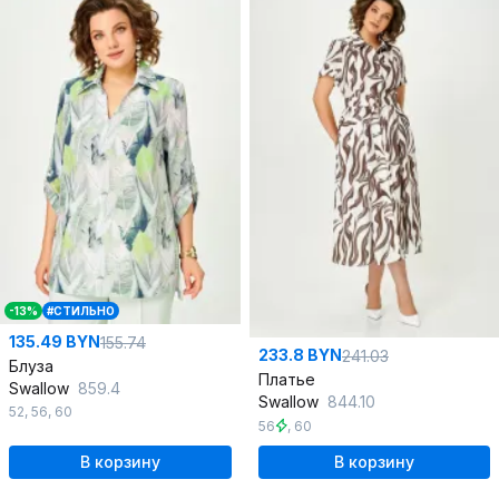
-13%
#СТИЛЬНО
135.49 BYN
155.74
233.8 BYN
241.03
Блуза
Платье
Swallow
859.4
Swallow
844.10
52
,
56
,
60
56
,
60
В корзину
В корзину