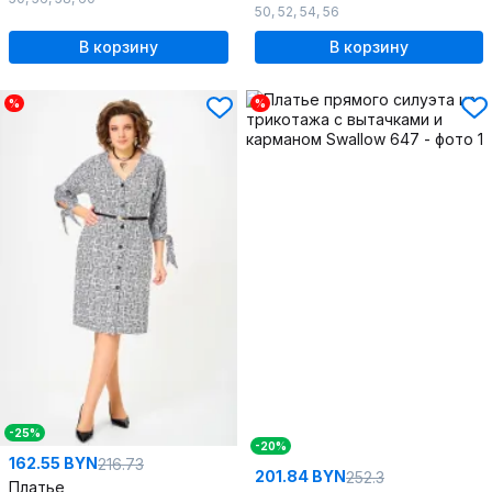
50
,
52
,
54
,
56
В корзину
В корзину
%
%
-25%
-20%
162.55 BYN
216.73
201.84 BYN
252.3
Платье