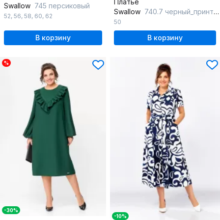
Платье
Swallow
745 персиковый
Swallow
740.7 черный_принт_бежевые_листья
52
,
56
,
58
,
60
,
62
50
В корзину
В корзину
%
-30%
-10%