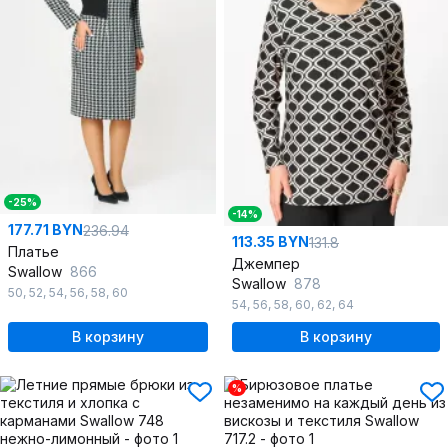
-25%
-14%
177.71 BYN
236.94
113.35 BYN
131.8
Платье
Джемпер
Swallow
866
Swallow
878
50
,
52
,
54
,
56
,
58
,
60
54
,
56
,
58
,
60
,
62
,
64
В корзину
В корзину
%