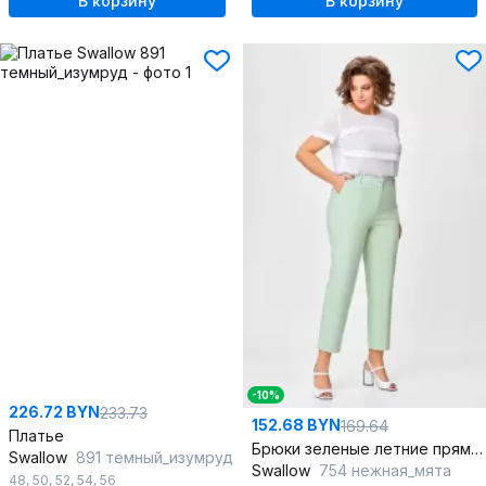
В корзину
В корзину
-10%
226.72 BYN
233.73
152.68 BYN
169.64
Платье
Брюки зеленые летние прямого силуэта из джинса
Swallow
891 темный_изумруд
Swallow
754 нежная_мята
48
,
50
,
52
,
54
,
56