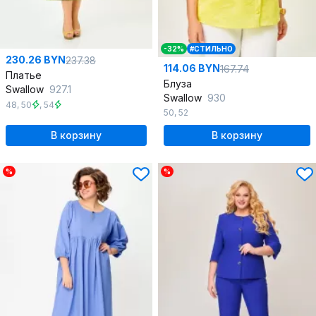
-32%
#СТИЛЬНО
230.26 BYN
237.38
114.06 BYN
167.74
Платье
Блуза
Swallow
927.1
Swallow
930
48
,
50
,
54
50
,
52
В корзину
В корзину
%
%