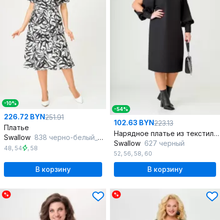
-10%
-54%
226.72 BYN
251.91
102.63 BYN
223.13
Платье
Нарядное платье из текстиля с разрезами и длинными рукавами
Swallow
838 черно-белый_принт
Swallow
627 черный
48
,
54
,
58
52
,
56
,
58
,
60
В корзину
В корзину
%
%