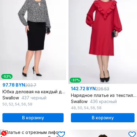
-52%
-37%
97.78 BYN
203.7
142.72 BYN
226.53
Юбка деловая на каждый день с разрезом, демисезонная
Нарядное платье из текстиля с объемными рукавами
Swallow
437 черный
Swallow
436 красный
50
,
52
,
54
,
56
,
58
48
,
50
,
54
,
56
,
58
В корзину
В корзину
%