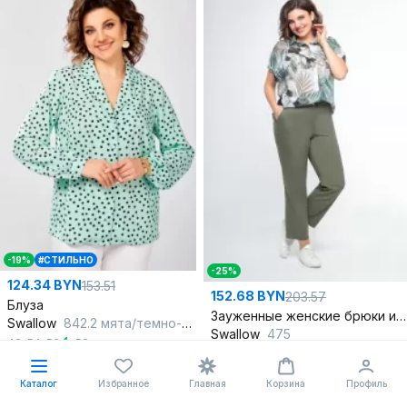
-19%
#СТИЛЬНО
-25%
124.34 BYN
153.51
152.68 BYN
203.57
Блуза
Зауженные женские брюки из стрейч-денима
Swallow
842.2 мята/темно-синий_горошек
Swallow
475
48
,
54
,
56
,
58
50
,
52
,
54
,
56
В корзину
В корзину
Каталог
Избранное
Главная
Корзина
Профиль