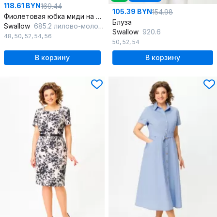
118.61 BYN
169.44
105.39 BYN
154.98
Фиолетовая юбка миди на эластичной подкладке
Блуза
Swallow
685.2 лилово-молочная_лапка
Swallow
920.6
48
,
50
,
52
,
54
,
56
50
,
52
,
54
В корзину
В корзину