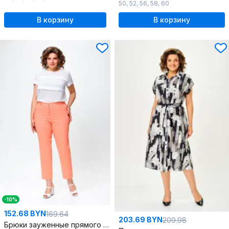
50
,
52
,
56
,
58
,
60
В корзину
В корзину
-10%
152.68 BYN
169.64
203.69 BYN
209.98
Брюки зауженные прямого силуэта из хлопкового денима