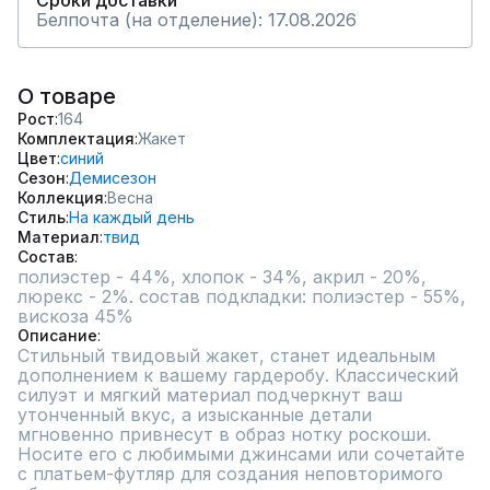
Сроки доставки
Белпочта (на отделение): 17.08.2026
О товаре
Рост
164
Комплектация
Жакет
Цвет
синий
Сезон
Демисезон
Коллекция
Весна
Стиль
На каждый день
Материал
твид
Состав
полиэстер - 44%, хлопок - 34%, акрил - 20%, 
люрекс - 2%. состав подкладки: полиэстер - 55%, 
вискоза 45%
Описание
Стильный твидовый жакет, станет идеальным 
дополнением к вашему гардеробу. Классический 
силуэт и мягкий материал подчеркнут ваш 
утонченный вкус, а изысканные детали 
мгновенно привнесут в образ нотку роскоши. 
Носите его с любимыми джинсами или сочетайте 
с платьем-футляр для создания неповторимого 