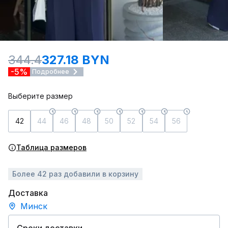
344.4
327.18 BYN
-5%
Подробнее
Выберите размер
42
44
46
48
50
52
54
56
Таблица размеров
Более 42 раз добавили в корзину
Доставка
Минск