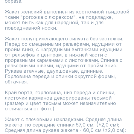
образа. 

Жакет женский выполнен из костюмной твидовой 
ткани "рогожка с люрексом", на подкладке, 
может быть как для нарядной, так и для 
повседневной носки.

Жакет полуприлегающего силуэта без застежки. 
Перед со смещенными рельефами, идущими от 
пройм вниз, с нагрудными вытачками идущими 
от рельефов к центрам, в нижней части с 
прорезными карманами с листочками. Спинка с 
рельефными швами, идущими от пройм вниз. 
Рукава втачные, двухшовные, длинные. 
Горловина переда и спинки округлой формы, 
обтачная.

Край борта, горловина, низ переда и спинки, 
листочки карманов декорированы тесьмой 
(размер и цвет тесьмы может незначительно 
отличаться от фото).

Жакет с плечевыми накладками. Средняя длина 
жакета  по середине спинки 57,0 см, (±2,0 см);

Средняя длина рукава жакета - 60,0 см (±2,0 см);
