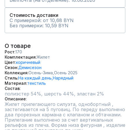
Белпочта (на отделение): 18.08.2026
Стоимость доставки
С примеркой: от 10,68 BYN
Без примерки: 10,59 BYN
О товаре
Рост
170
Комплектация
Жилет
Цвет
коричневый
Сезон
Демисезон
Коллекция
Осень-Зима,
Осень 2025
Стиль
На каждый день,
Нарядный
Материал
текстиль
Состав
Описание
Жилет прилегающего силуэта, однобортный , 
застегивается на 5 пуговиц. По переду выполнено 
два прорезных кармана с клапаном и обтачками. 
Прилегание выполнено за счет вертикальных 
рельефов из плеча. Форма низа фигурная , изделие 