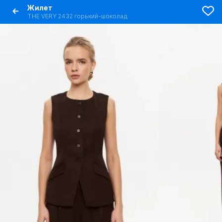
Жилет
THE VERY 2432 горький-шоколад