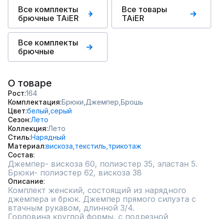
Все комплекты
Все товары
брючные TAiER
TAiER
Все комплекты
брючные
О товаре
Рост
164
Комплектация
Брюки,
Джемпер,
Брошь
Цвет
белый,
серый
Сезон
Лето
Коллекция
Лето
Стиль
Нарядный
Материал
вискоза,
текстиль,
трикотаж
Состав
Джемпер- вискоза 60, полиэстер 35, эластан 5.

Брюки- полиэстер 62, вискоза 38
Описание
Комплект женский, состоящий из нарядного 
джемпера и брюк. Джемпер прямого силуэта с 
втачным рукавом, длинной 3/4.

Горловина круглой формы, с подрезной 