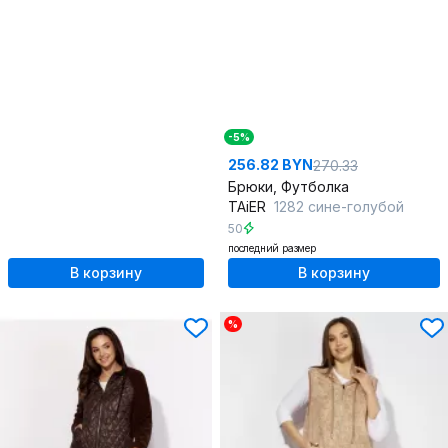
-5%
256.82 BYN
270.33
Брюки, Футболка
TAiER
1282 сине-голубой
50
последний размер
В корзину
В корзину
%