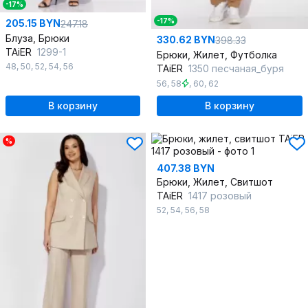
-17%
-17%
205.15 BYN
247.18
Блуза, Брюки
330.62 BYN
398.33
TAiER
1299-1
Брюки, Жилет, Футболка
48
,
50
,
52
,
54
,
56
TAiER
1350 песчаная_буря
56
,
58
,
60
,
62
В корзину
В корзину
%
407.38 BYN
Брюки, Жилет, Свитшот
TAiER
1417 розовый
52
,
54
,
56
,
58