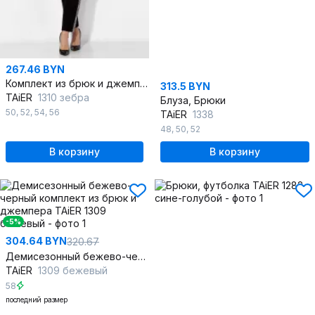
267.46 BYN
Комплект из брюк и джемпера на каждый день с декоративными деталями
313.5 BYN
TAiER
1310 зебра
Блуза, Брюки
50
,
52
,
54
,
56
TAiER
1338
48
,
50
,
52
В корзину
В корзину
-5%
304.64 BYN
320.67
Демисезонный бежево-черный комплект из брюк и джемпера
TAiER
1309 бежевый
58
последний размер