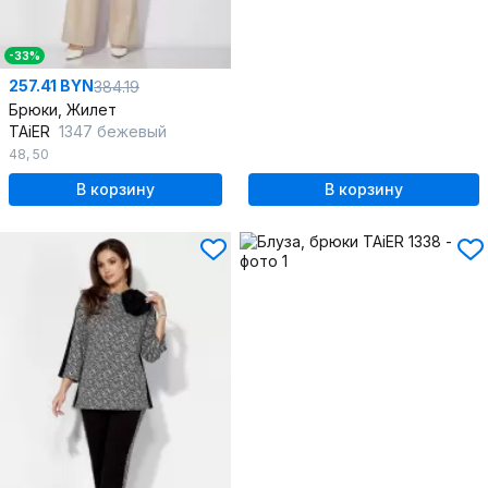
-33%
257.41 BYN
384.19
Брюки, Жилет
TAiER
1347 бежевый
48
,
50
В корзину
В корзину