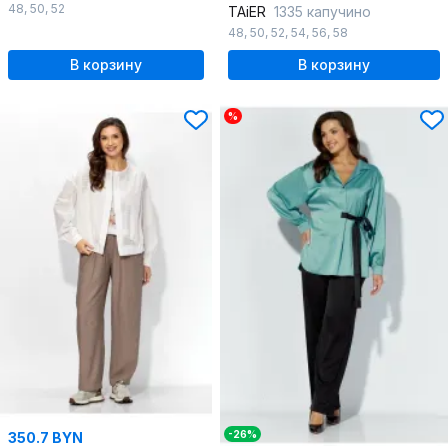
48
,
50
,
52
TAiER
1335 капучино
48
,
50
,
52
,
54
,
56
,
58
В корзину
В корзину
%
-26%
350.7 BYN