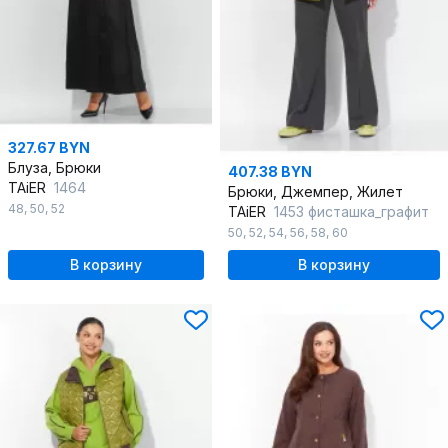
327.67 BYN
Блуза, Брюки
407.38 BYN
TAiER
1464
Брюки, Джемпер, Жилет
48
,
50
,
52
TAiER
1453 фисташка_графит
50
,
52
,
54
,
56
,
58
,
60
В корзину
В корзину