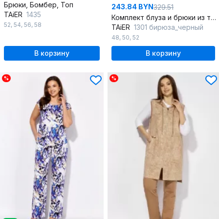
Брюки, Бомбер, Топ
243.84 BYN
329.51
TAiER
1435
Комплект блуза и брюки из текстиля с регулируемым поясом
52
,
54
,
56
,
58
TAiER
1301 бирюза_черный
48
,
50
,
52
В корзину
В корзину
%
%