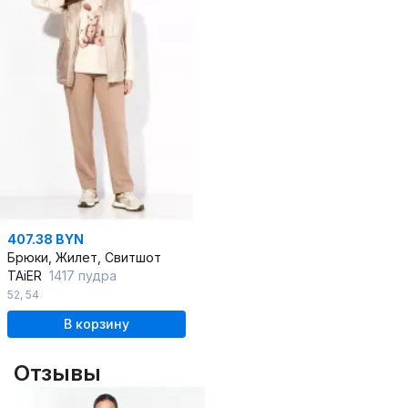
407.38 BYN
Брюки, Жилет, Свитшот
TAiER
1417 пудра
52
,
54
В корзину
Отзывы