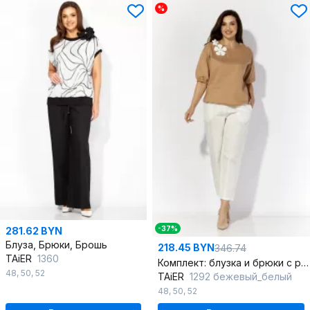
%
-37%
281.62 BYN
Блуза, Брюки, Брошь
218.45 BYN
346.74
TAiER
1360
Комплект: блузка и брюки с резинками и декоративной брошью
48
,
50
,
52
TAiER
1292 бежевый_белый
48
,
50
,
52