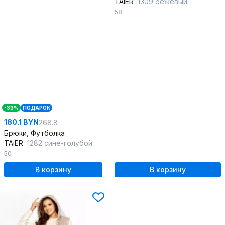
TAiER
1309 бежевый
58
-33%
ПОДАРОК
180.1 BYN
268.8
Брюки, Футболка
TAiER
1282 сине-голубой
50
В корзину
В корзину