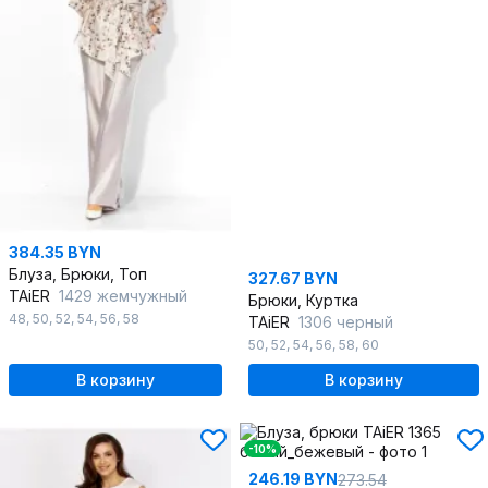
384.35 BYN
Блуза, Брюки, Топ
327.67 BYN
TAiER
1429 жемчужный
Брюки, Куртка
48
,
50
,
52
,
54
,
56
,
58
TAiER
1306 черный
50
,
52
,
54
,
56
,
58
,
60
В корзину
В корзину
-10%
246.19 BYN
273.54