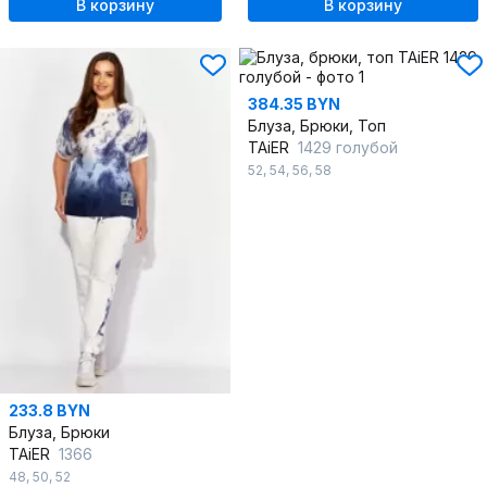
В корзину
В корзину
384.35 BYN
Блуза, Брюки, Топ
TAiER
1429 голубой
52
,
54
,
56
,
58
233.8 BYN
Блуза, Брюки
TAiER
1366
48
,
50
,
52