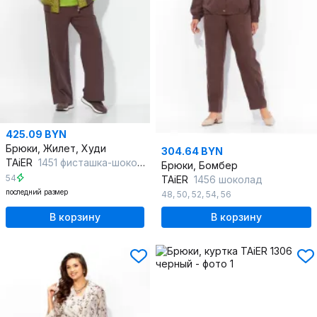
425.09 BYN
Брюки, Жилет, Худи
304.64 BYN
TAiER
1451 фисташка-шоколад
Брюки, Бомбер
54
TAiER
1456 шоколад
последний размер
48
,
50
,
52
,
54
,
56
В корзину
В корзину