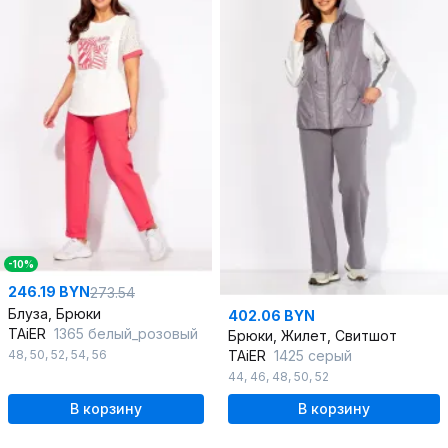
-10%
246.19 BYN
273.54
Блуза, Брюки
402.06 BYN
TAiER
1365 белый_розовый
Брюки, Жилет, Свитшот
48
,
50
,
52
,
54
,
56
TAiER
1425 серый
44
,
46
,
48
,
50
,
52
В корзину
В корзину