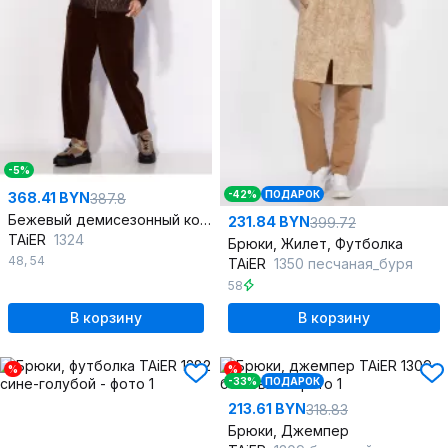
-5%
-42%
ПОДАРОК
368.41 BYN
387.8
Бежевый демисезонный комплект из куртки и брюк вельвет
231.84 BYN
399.72
TAiER
1324
Брюки, Жилет, Футболка
48
,
54
TAiER
1350 песчаная_буря
58
В корзину
В корзину
%
%
-33%
ПОДАРОК
213.61 BYN
318.83
Брюки, Джемпер